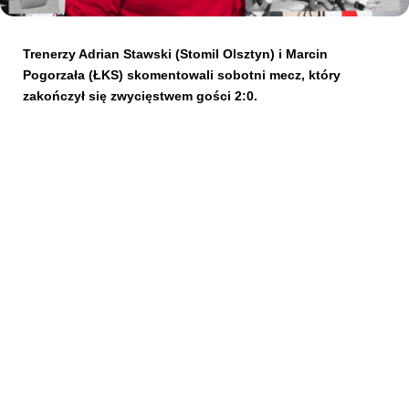
Kibice
Trenerzy Adrian Stawski (Stomil Olsztyn) i Marcin
Pogorzała (ŁKS) skomentowali sobotni mecz, który
zakończył się zwycięstwem gości 2:0.
SKLEP
KUP BILET