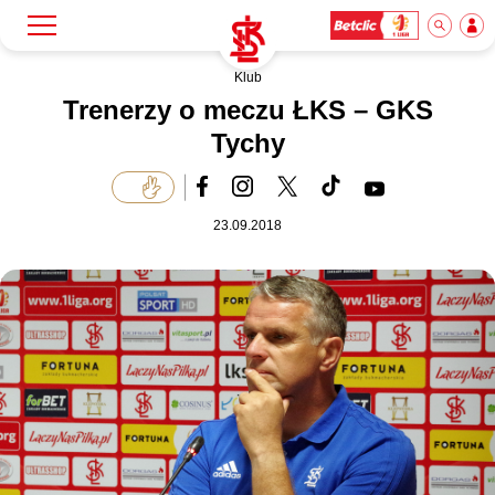
Klub
Szukaj
Klub
Trenerzy o meczu ŁKS – GKS
Tychy
Mecze
23.09.2018
Bilety
Akademia
Biznes
Dla mediów