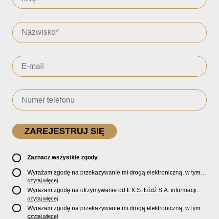
Zaznacz wszystkie zgody
Wyrażam zgodę na przekazywanie mi drogą elektroniczną, w tym
pocztą e-mail, oficjalnego newslettera oraz informacji o zniżkach,
czytaj więcej
promocjach, nowościach, biletach, karnetach, ofercie sklepu U2
Wyrażam zgodę na otrzymywanie od Ł.K.S. Łódź S.A. informacji
Store oraz serwisu bilety.lkslodz.pl i innych produktach oraz
marketingowych dotyczących działalności spółki, ofert, wydarzeń i
czytaj więcej
usługach oferowanych przez Ł.K.S. Łódź S.A.
produktów za pośrednictwem wiadomości SMS oraz połączeń
Wyrażam zgodę na przekazywanie mi drogą elektroniczną, w tym
telefonicznych.
pocztą e-mail, informacji handlowych i marketingowych o
czytaj więcej