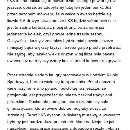
ŁKS-ie i na boisku się to potwierdziło. Dlatego powtórzę raz
jeszcze: dobrze, że zdobyliśmy tutaj ten jeden punkt. Już
przed sezonem mówiłem, że w walce o awans będzie się
liczyło 5-6 drużyn. Uważam, że ŁKS będzie wśród nich i nie
jest to żadna kurtuazja z mojej strony, bo za nami już
jedenaście kolejek, czyli prawie jedna trzecia sezonu.
Oczywiście, każdy z zespołów będzie miał pewnie jeszcze
mniejszy bądź większy kryzys i trzeba go po prostu przetrwać.
Nie sądzę, aby jakakolwiek z drużyn w tej lidze była pewna
awansu już na trzy czy cztery kolejki przed końcem rozgrywek.
Przez ostatnie siedem lat, gry pracowałem w Łódzkim Klubie
Sportowym, bardzo wiele się tutaj zmieniło. Przed meczem
wiele razy mnie o to pytano i powtórzę raz jeszcze, że
przyjemnie jest przyjeżdżać do miasta z takimi tradycjami
piłkarskimi. Doskonale pamiętam stare szatnie czy salę
gimnastyczną, która równie dobrze mogłaby służyć za
strzelnicę. Teraz ŁKS dysponuje świetną murawą, a wewnątrz
trybuny jest bardzo duża przestrzeń. Mam nadzieję, że jak
najszybciej ruszą prace związane z dobudową reszty trybun i