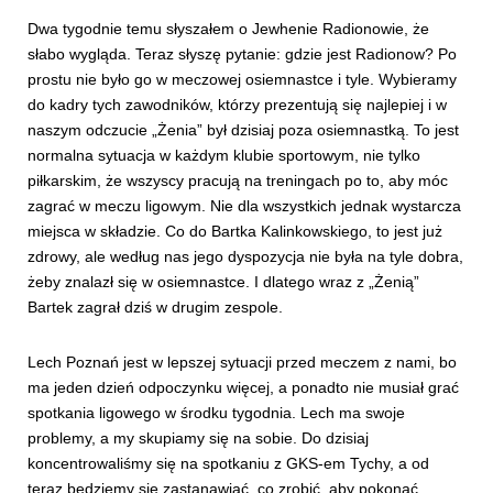
Dwa tygodnie temu słyszałem o Jewhenie Radionowie, że
słabo wygląda. Teraz słyszę pytanie: gdzie jest Radionow? Po
prostu nie było go w meczowej osiemnastce i tyle. Wybieramy
do kadry tych zawodników, którzy prezentują się najlepiej i w
naszym odczucie „Żenia” był dzisiaj poza osiemnastką. To jest
normalna sytuacja w każdym klubie sportowym, nie tylko
piłkarskim, że wszyscy pracują na treningach po to, aby móc
zagrać w meczu ligowym. Nie dla wszystkich jednak wystarcza
miejsca w składzie. Co do Bartka Kalinkowskiego, to jest już
zdrowy, ale według nas jego dyspozycja nie była na tyle dobra,
żeby znalazł się w osiemnastce. I dlatego wraz z „Żenią”
Bartek zagrał dziś w drugim zespole.
Lech Poznań jest w lepszej sytuacji przed meczem z nami, bo
ma jeden dzień odpoczynku więcej, a ponadto nie musiał grać
spotkania ligowego w środku tygodnia. Lech ma swoje
problemy, a my skupiamy się na sobie. Do dzisiaj
koncentrowaliśmy się na spotkaniu z GKS-em Tychy, a od
teraz będziemy się zastanawiać, co zrobić, aby pokonać