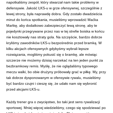
napotkaliśmy zespół, który stwarzał nam takie problemy w
defensywie. Jakość ŁKS-u w grze ofensywnej, szczególnie z
lewej strony, była naprawdę dobra. Gdy zostało dwadzieścia
minut do końca spotkania, musieliśmy wprowadzić Maćka
Mańkę, aby dodatkowo zabezpieczyć lewą stronę, aby te
pojedynki przegrywane przez nas w tej strefie boiska w końcu
nie kosztowały nas straty gola. Na szczęście, bardzo dobrze
kryliśmy zawodników ŁKS-u bezpośrednio przed bramką. W
kilku akcjach ofensywnych gdybyśmy wybrali lepsze
rozwiązania, mogliśmy pokusić się o bramkę, ale mówiąc
szczerze nie możemy dzisiaj narzekać na ten jeden punkt za
bezbramkowy remis. Myślę, że nie oglądaliśmy typowego
meczu walki, bo obie drużyny próbowały grać w piłkę. My, przy
tak dobrze dysponowanym w ofensywie rywalu, musieliśmy
być bardzo czujni i cieszę się, że udało nam się wybronić
przed akcjami ŁKS-u.
Każdy trener gra o zwycięstwo, bo taki jest sens rywalizacji
sportowej. Mniej więcej wiedzieliśmy, czego się spodziewać po