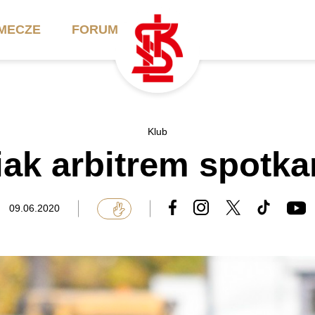
MECZE
FORUM
ilety
Akademia
Biznes
Klub
k arbitrem spotkan
ennik
Aktualności
Bilety VIP/Skybox
arnety
Kadra trenerska
Oferta komercyjna
09.06.2020
FAQ
ŁKS II
Ełkaesiacki Klub
Biznesu
unkty sprzedaży
ŁKS III
Przyjaciel ŁKS
Regulaminy
Drużyny Akademii
Urodziny w Skybox
ŁKS Schools