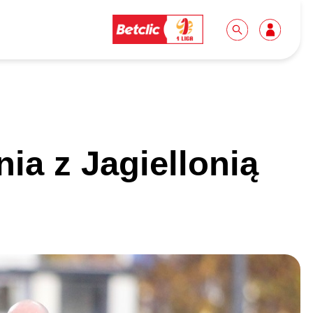
Dla mediów
Kibice
ia z Jagiellonią
Biuro prasowe
Idę pierwszy raz!
Do pobrania
Wycieczki
Akredytacje
Grupy szkolne
Współpraca
Sektor rodzinny
Wolontariat
Patronite