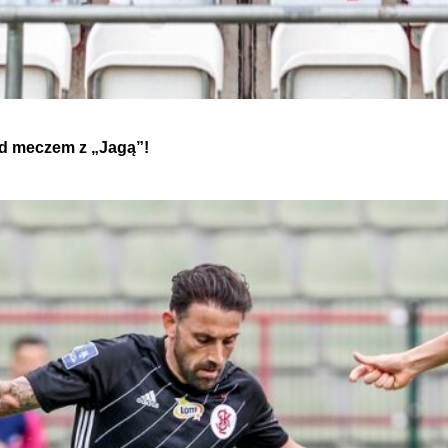
ed meczem z „Jagą”!