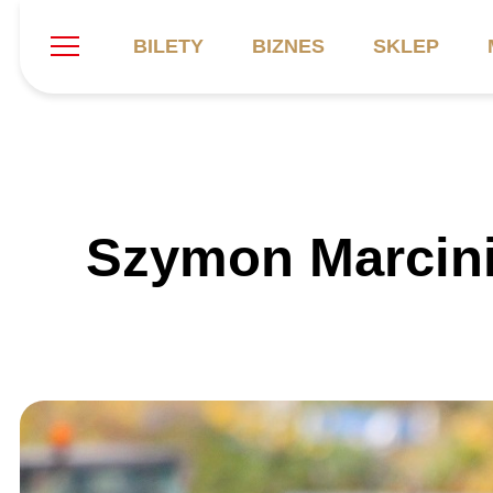
BILETY
BIZNES
SKLEP
Szukaj
Klub
Mecze
B
Szymon Marcinia
Informacje ogólne
Kadra
C
Symbole klubu
Aktualności
K
Historia
Terminarz
Kalendarz
Tabela
P
Stadion
Galeria
Sprawozdania
Catering