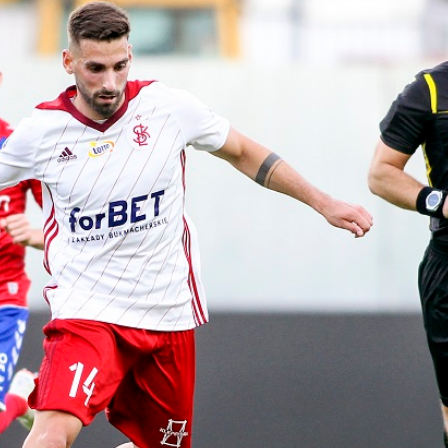
Staże w Akademii ŁKS
Kluby partnerskie
Kontakt
P BILET