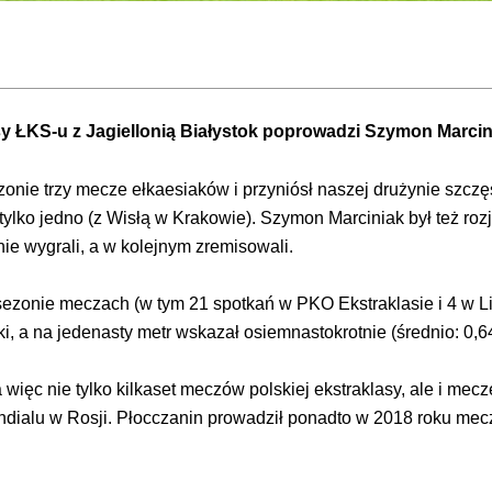
y ŁKS-u z Jagiellonią Białystok poprowadzi Szymon Marcin
onie trzy mecze ełkaesiaków i przyniósł naszej drużynie szczę
i tylko jedno (z Wisłą w Krakowie). Szymon Marciniak był też 
anie wygrali, a w kolejnym zremisowali.
ezonie meczach (w tym 21 spotkań w PKO Ekstraklasie i 4 w Li
tki, a na jedenasty metr wskazał osiemnastokrotnie (średnio: 0,6
c nie tylko kilkaset meczów polskiej ekstraklasy, ale i mecze 
undialu w Rosji. Płocczanin prowadził ponadto w 2018 roku me