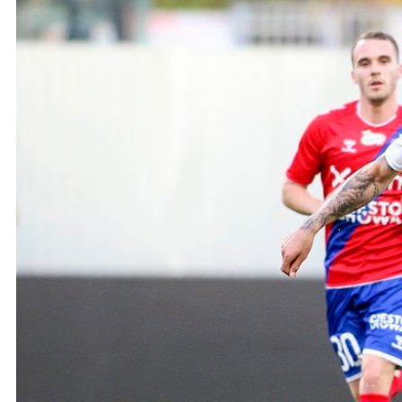
Ochrona dzieci
SKLEP
KU