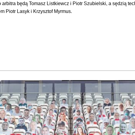
rbitra będą Tomasz Listkiewcz i Piotr Szubielski, a sędzią t
m Piotr Lasyk i Krzysztof Myrmus.