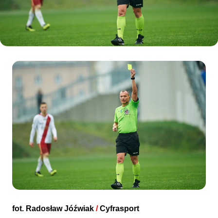
Kibice
SKLEP
KUP BILET
fot.
Radosław Jóźwiak
/
Cyfrasport