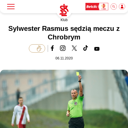
Klub
Szukaj
Klub
Sylwester Rasmus sędzią meczu z
Chrobrym
Mecze
06.11.2020
Bilety
Akademia
Biznes
Dla mediów