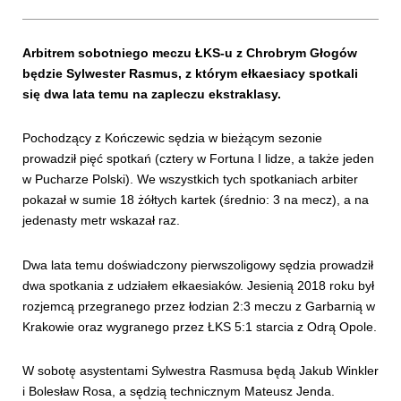
Arbitrem sobotniego meczu ŁKS-u z Chrobrym Głogów
będzie
Sylwester Rasmus, z którym ełkaesiacy spotkali
się dwa lata temu na zapleczu ekstraklasy.
Pochodzący z Kończewic sędzia w bieżącym sezonie
prowadził pięć spotkań (cztery w Fortuna I lidze, a także jeden
w Pucharze Polski). We wszystkich tych spotkaniach arbiter
pokazał w sumie 18 żółtych kartek (średnio: 3 na mecz), a na
jedenasty metr wskazał raz.
Dwa lata temu doświadczony pierwszoligowy sędzia prowadził
dwa spotkania z udziałem ełkaesiaków. Jesienią 2018 roku był
rozjemcą przegranego przez łodzian 2:3 meczu z Garbarnią w
Krakowie oraz wygranego przez ŁKS 5:1 starcia z Odrą Opole.
W sobotę asystentami Sylwestra Rasmusa będą Jakub Winkler
i Bolesław Rosa, a sędzią technicznym Mateusz Jenda.