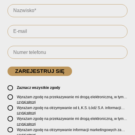
Zaznacz wszystkie zgody
Wyrażam zgodę na przekazywanie mi drogą elektroniczną, w tym
pocztą e-mail, oficjalnego newslettera oraz informacji o zniżkach,
czytaj więcej
promocjach, nowościach, biletach, karnetach, ofercie sklepu U2
Wyrażam zgodę na otrzymywanie od Ł.K.S. Łódź S.A. informacji
Store oraz serwisu bilety.lkslodz.pl i innych produktach oraz
marketingowych dotyczących działalności spółki, ofert, wydarzeń i
czytaj więcej
usługach oferowanych przez Ł.K.S. Łódź S.A.
produktów za pośrednictwem wiadomości SMS oraz połączeń
Wyrażam zgodę na przekazywanie mi drogą elektroniczną, w tym
telefonicznych.
pocztą e-mail, informacji handlowych i marketingowych o
czytaj więcej
produktach, usługach i działalności
Sponsorów i Partnerów
Ł.K.S.
Wyrażam zgodę na otrzymywanie informacji marketingowych za
Łódź S.A.
pośrednictwem wiadomości SMS oraz połączeń telefonicznych
czytaj więcej