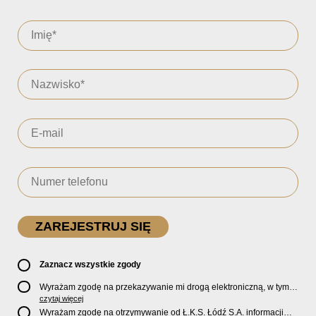
Zaznacz wszystkie zgody
Wyrażam zgodę na przekazywanie mi drogą elektroniczną, w tym
pocztą e-mail, oficjalnego newslettera oraz informacji o zniżkach,
czytaj więcej
promocjach, nowościach, biletach, karnetach, ofercie sklepu U2
Wyrażam zgodę na otrzymywanie od Ł.K.S. Łódź S.A. informacji