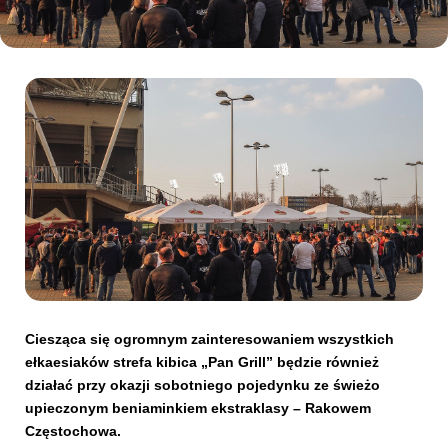
Kibice
SKLEP
KUP BILET
Ciesząca się ogromnym zainteresowaniem wszystkich
ełkaesiaków strefa kibica „Pan Grill” będzie również
działać przy okazji sobotniego pojedynku ze świeżo
upieczonym beniaminkiem ekstraklasy – Rakowem
Częstochowa.