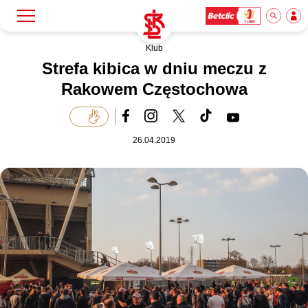
Klub
Szukaj
Klub
Strefa kibica w dniu meczu z
Rakowem Częstochowa
Mecze
26.04.2019
Bilety
Akademia
Biznes
Dla mediów