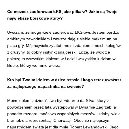
Co możesz zaoferować ŁKS jako piłkarz? Jakie są Twoje
największe boiskowe atuty?
Uważam, że mogę wiele zaoferować ŁKS-owi. Jestem bardzo
ambitnym zawodnikiem i zawsze daję z siebie maksimum na
placu gry. Mój największy atut, moim zdaniem i moich kolegów
z drużyny, to dobry instynkt snajperski. Liczę, że wkrótce
pokażę to wszystkim kibicom w Łodzi i wszystkim ludziom w
klubie, którzy we mnie wierzą.
Kto był Twoim idolem w dzieciństwie i kogo teraz uważasz
za najlepszego napastnika na świecie?
Moim idolem z dzieciństwa był Eduardo da Silva, który z
powodzeniem przez lata występował w Dynamie Zagrzeb, a
ponadto rozegrał mnóstwo wspaniałych meczów i zdobył wiele
bramek dla reprezentacji Chorwacji. Obecnie najlepszym
napastnikiem świata jest dla mnie Robert Lewandowski. Jego