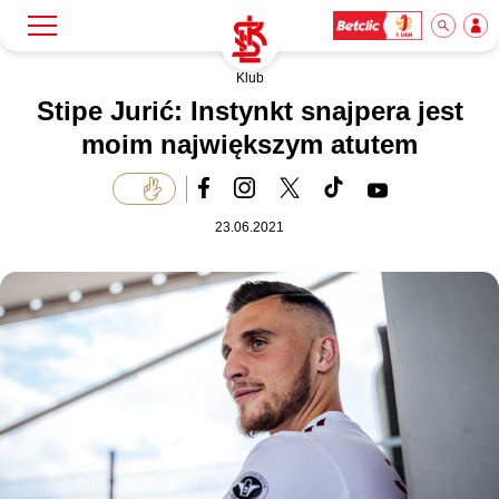
Klub
Szukaj
Klub
Stipe Jurić: Instynkt snajpera jest
moim największym atutem
Mecze
23.06.2021
Bilety
Akademia
Biznes
Dla mediów