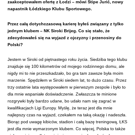
zaakceptowałem ofertę z Łodzi – mówi Stipe Jurić, nowy
napastnik Łódzkiego Klubu Sportowego.
Przez całą dotychczasową karierę byłeś związany z tylko
jednym klubem – NK Siroki Brijeg. Co się stało, że
zdecydowałeś się na wyjazd z ojczyzny i przenosiny do
Polski?
Jestem w Siroki od piętnastego roku życia. Siedziba tego klubu
znajduje się 100 kilometrów od mojego rodzinnego domu, ale
nigdy mi to nie przeszkadzało, bo gra tam zawsze była moim
marzenie. Spędziłem w Siroki siedem lat, to dużo czasu. Przez
trzy ostatnie lata występowałem w pierwszym zespole i było to
dla mnie wspaniałe doświadczenie. Zwłaszcza te minione
rozgrywki były bardzo udane, bo udało nam się zagrać w
kwalifikacjach Ligi Europy. Myślę, że teraz jest dla mnie
najlepszy czas na wyjazd, czekałem na taką okazję i nadeszła.
Biorąc pod uwagę kibiców, stadion i całą bazę treningową, ŁKS
jest dla mnie wymarzonym klubem. Co więcej, Polska to także