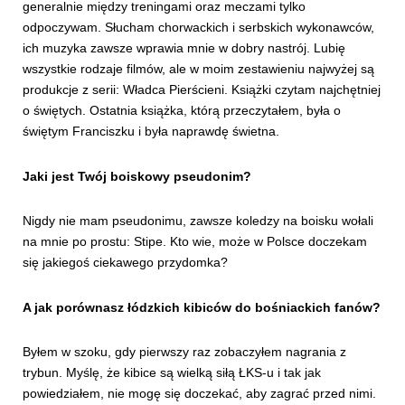
generalnie między treningami oraz meczami tylko
odpoczywam. Słucham chorwackich i serbskich wykonawców,
ich muzyka zawsze wprawia mnie w dobry nastrój. Lubię
wszystkie rodzaje filmów, ale w moim zestawieniu najwyżej są
produkcje z serii: Władca Pierścieni. Książki czytam najchętniej
o świętych. Ostatnia książka, którą przeczytałem, była o
świętym Franciszku i była naprawdę świetna.
Jaki jest Twój boiskowy pseudonim?
Nigdy nie mam pseudonimu, zawsze koledzy na boisku wołali
na mnie po prostu: Stipe. Kto wie, może w Polsce doczekam
się jakiegoś ciekawego przydomka?
A jak porównasz łódzkich kibiców do bośniackich fanów?
Byłem w szoku, gdy pierwszy raz zobaczyłem nagrania z
trybun. Myślę, że kibice są wielką siłą ŁKS-u i tak jak
powiedziałem, nie mogę się doczekać, aby zagrać przed nimi.