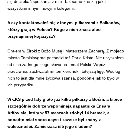
się doczekać spotkania z nim. Tak samo zresztą jak z
wszystkimi innymi nowymi kolegami.
A czy kontaktowałeś się z innymi piłkarzami z Bałkanów,
którzy grają w Polsce? Kogo z nich znasz albo
przynajmniej kojarzysz?
Grałem w Siroki z Božo Musą i Mateuszem Zacharą. Z mojego
miasta Tomislavgrad pochodzi też Dario Kristo. Nie usłyszałem
od nich żadnego złego słowa na temat Polski. Wręcz
przeciwnie, zachwalali mi ten kierunek i tutejszą ligę. Według
nich to jest dla mnie życiowa szansa, podobnie jak to było w
ich przypadku.
W ŁKS przed laty grało już kilku piłkarzy z Bośni, a kibice
szczególnie dobrze wspominają napastnika Ensara
Arifovicia, który w 57 meczach zdobył 14 bramek, a
ponadto miał sporo asyst i zawsze był znany z
waleczności. Zamierzasz iść jego śladem?