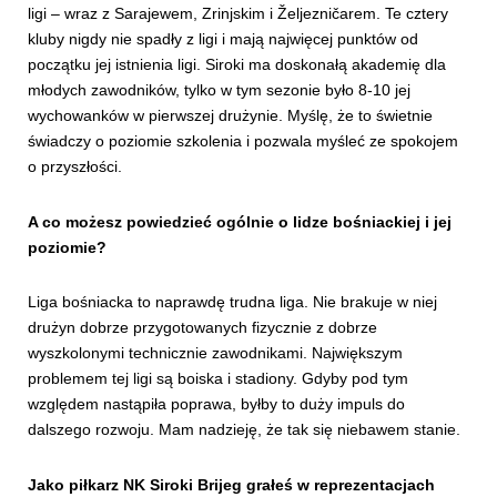
ligi – wraz z Sarajewem, Zrinjskim i Željezničarem. Te cztery
kluby nigdy nie spadły z ligi i mają najwięcej punktów od
początku jej istnienia ligi. Siroki ma doskonałą akademię dla
młodych zawodników, tylko w tym sezonie było 8-10 jej
wychowanków w pierwszej drużynie. Myślę, że to świetnie
świadczy o poziomie szkolenia i pozwala myśleć ze spokojem
o przyszłości.
A co możesz powiedzieć ogólnie o lidze bośniackiej i jej
poziomie?
Liga bośniacka to naprawdę trudna liga. Nie brakuje w niej
drużyn dobrze przygotowanych fizycznie z dobrze
wyszkolonymi technicznie zawodnikami. Największym
problemem tej ligi są boiska i stadiony. Gdyby pod tym
względem nastąpiła poprawa, byłby to duży impuls do
dalszego rozwoju. Mam nadzieję, że tak się niebawem stanie.
Jako piłkarz NK Siroki Brijeg grałeś w reprezentacjach