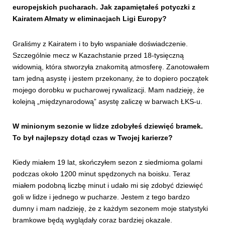
europejskich pucharach. Jak zapamiętałeś potyczki z
Kairatem Ałmaty w eliminacjach Ligi Europy?
Graliśmy z Kairatem i to było wspaniałe doświadczenie.
Szczególnie mecz w Kazachstanie przed 18-tysięczną
widownią, która stworzyła znakomitą atmosferę. Zanotowałem
tam jedną asystę i jestem przekonany, że to dopiero początek
mojego dorobku w pucharowej rywalizacji. Mam nadzieję, że
kolejną „międzynarodową” asystę zaliczę w barwach ŁKS-u.
W minionym sezonie w lidze zdobyłeś dziewięć bramek.
To był najlepszy dotąd czas w Twojej karierze?
Kiedy miałem 19 lat, skończyłem sezon z siedmioma golami
podczas około 1200 minut spędzonych na boisku. Teraz
miałem podobną liczbę minut i udało mi się zdobyć dziewięć
goli w lidze i jednego w pucharze. Jestem z tego bardzo
dumny i mam nadzieję, że z każdym sezonem moje statystyki
bramkowe będą wyglądały coraz bardziej okazale.