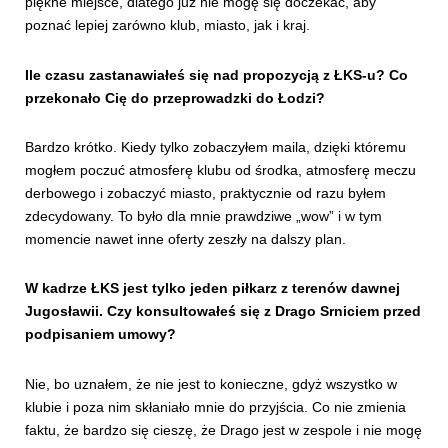
piękne miejsce, dlatego już nie mogę się doczekać, aby
poznać lepiej zarówno klub, miasto, jak i kraj.
Ile czasu zastanawiałeś się nad propozycją z ŁKS-u? Co
przekonało Cię do przeprowadzki do Łodzi?
Bardzo krótko. Kiedy tylko zobaczyłem maila, dzięki któremu
mogłem poczuć atmosferę klubu od środka, atmosferę meczu
derbowego i zobaczyć miasto, praktycznie od razu byłem
zdecydowany. To było dla mnie prawdziwe „wow” i w tym
momencie nawet inne oferty zeszły na dalszy plan.
W kadrze ŁKS jest tylko jeden piłkarz z terenów dawnej
Jugosławii. Czy konsultowałeś się z Drago Srniciem przed
podpisaniem umowy?
Nie, bo uznałem, że nie jest to konieczne, gdyż wszystko w
klubie i poza nim skłaniało mnie do przyjścia. Co nie zmienia
faktu, że bardzo się cieszę, że Drago jest w zespole i nie mogę