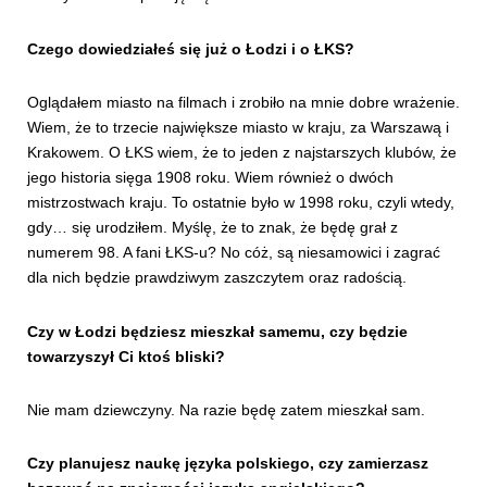
Czego dowiedziałeś się już o Łodzi i o ŁKS?
Oglądałem miasto na filmach i zrobiło na mnie dobre wrażenie.
Wiem, że to trzecie największe miasto w kraju, za Warszawą i
Krakowem. O ŁKS wiem, że to jeden z najstarszych klubów, że
jego historia sięga 1908 roku. Wiem również o dwóch
mistrzostwach kraju. To ostatnie było w 1998 roku, czyli wtedy,
gdy… się urodziłem. Myślę, że to znak, że będę grał z
numerem 98. A fani ŁKS-u? No cóż, są niesamowici i zagrać
dla nich będzie prawdziwym zaszczytem oraz radością.
Czy w Łodzi będziesz mieszkał samemu, czy będzie
towarzyszył Ci ktoś bliski?
Nie mam dziewczyny. Na razie będę zatem mieszkał sam.
Czy planujesz naukę języka polskiego, czy zamierzasz