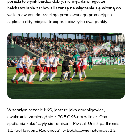
porażki to wynik bardzo dobry, nic więc dziwnego, że
bełchatowianie zachowali szansę na włączenie się wiosną do
walki o awans, do trzeciego premiowanego promocją na
zaplecze elity miejsca tracą przecież tylko dwa punkty.
W zeszłym sezonie ŁKS, jeszcze jako drugoligowiec,
dwukrotnie zamierzył się z PGE GKS-em w lidze. Oba
spotkania zakończyły się remisem. Przy al. Unii 2 padł remis
1:1 (gol Ievgena Radionova), w Bełchatowie natomiast 2:2