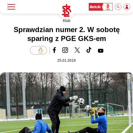
Klub
Szukaj
Klub
Sprawdzian numer 2. W sobotę
sparing z PGE GKS-em
Mecze
25.01.2019
Bilety
Akademia
Biznes
Dla mediów