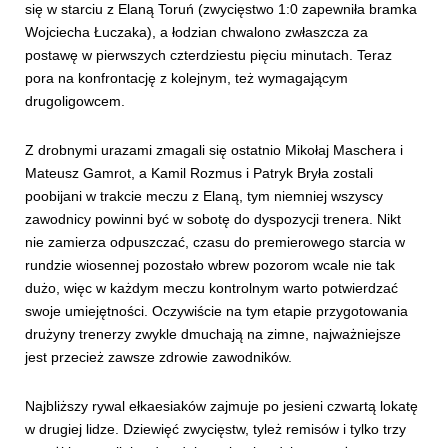
się w starciu z Elaną Toruń (zwycięstwo 1:0 zapewniła bramka
Wojciecha Łuczaka), a łodzian chwalono zwłaszcza za
postawę w pierwszych czterdziestu pięciu minutach. Teraz
pora na konfrontację z kolejnym, też wymagającym
drugoligowcem.
Z drobnymi urazami zmagali się ostatnio Mikołaj Maschera i
Mateusz Gamrot, a Kamil Rozmus i Patryk Bryła zostali
poobijani w trakcie meczu z Elaną, tym niemniej wszyscy
zawodnicy powinni być w sobotę do dyspozycji trenera. Nikt
nie zamierza odpuszczać, czasu do premierowego starcia w
rundzie wiosennej pozostało wbrew pozorom wcale nie tak
dużo, więc w każdym meczu kontrolnym warto potwierdzać
swoje umiejętności. Oczywiście na tym etapie przygotowania
drużyny trenerzy zwykle dmuchają na zimne, najważniejsze
jest przecież zawsze zdrowie zawodników.
Najbliższy rywal ełkaesiaków zajmuje po jesieni czwartą lokatę
w drugiej lidze. Dziewięć zwycięstw, tyleż remisów i tylko trzy