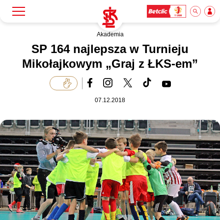
Akademia
Szukaj
Klub
SP 164 najlepsza w Turnieju
Mikołajkowym „Graj z ŁKS-em”
Mecze
07.12.2018
Bilety
Akademia
Biznes
Dla mediów