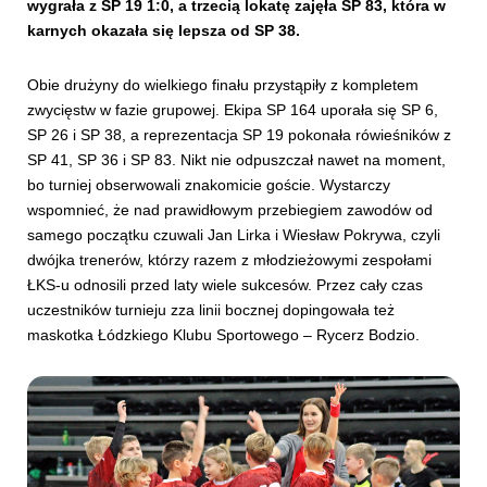
wygrała z SP 19 1:0, a trzecią lokatę zajęła SP 83, która w
karnych okazała się lepsza od SP 38.
Obie drużyny do wielkiego finału przystąpiły z kompletem
zwycięstw w fazie grupowej. Ekipa SP 164 uporała się SP 6,
SP 26 i SP 38, a reprezentacja SP 19 pokonała rówieśników z
SP 41, SP 36 i SP 83. Nikt nie odpuszczał nawet na moment,
bo turniej obserwowali znakomicie goście. Wystarczy
wspomnieć, że nad prawidłowym przebiegiem zawodów od
samego początku czuwali Jan Lirka i Wiesław Pokrywa, czyli
dwójka trenerów, którzy razem z młodzieżowymi zespołami
ŁKS-u odnosili przed laty wiele sukcesów. Przez cały czas
uczestników turnieju zza linii bocznej dopingowała też
maskotka Łódzkiego Klubu Sportowego – Rycerz Bodzio.