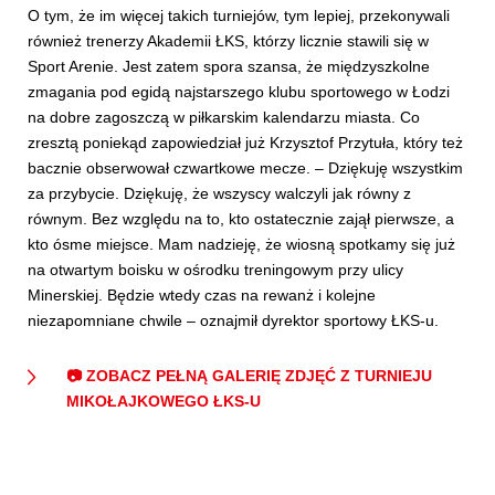
O tym, że im więcej takich turniejów, tym lepiej, przekonywali
również trenerzy Akademii ŁKS, którzy licznie stawili się w
Sport Arenie. Jest zatem spora szansa, że międzyszkolne
zmagania pod egidą najstarszego klubu sportowego w Łodzi
na dobre zagoszczą w piłkarskim kalendarzu miasta. Co
zresztą poniekąd zapowiedział już Krzysztof Przytuła, który też
bacznie obserwował czwartkowe mecze. – Dziękuję wszystkim
za przybycie. Dziękuję, że wszyscy walczyli jak równy z
równym. Bez względu na to, kto ostatecznie zajął pierwsze, a
kto ósme miejsce. Mam nadzieję, że wiosną spotkamy się już
na otwartym boisku w ośrodku treningowym przy ulicy
Minerskiej. Będzie wtedy czas na rewanż i kolejne
niezapomniane chwile – oznajmił dyrektor sportowy ŁKS-u.
📷 ZOBACZ PEŁNĄ GALERIĘ ZDJĘĆ Z TURNIEJU
MIKOŁAJKOWEGO ŁKS-U