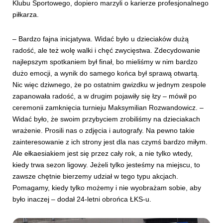
Klubu Sportowego, dopiero marzyli o karierze profesjonalnego
piłkarza.
– Bardzo fajna inicjatywa. Widać było u dzieciaków dużą
radość, ale też wolę walki i chęć zwycięstwa. Zdecydowanie
najlepszym spotkaniem był finał, bo mieliśmy w nim bardzo
dużo emocji, a wynik do samego końca był sprawą otwartą.
Nic więc dziwnego, że po ostatnim gwizdku w jednym zespole
zapanowała radość, a w drugim pojawiły się łzy – mówił po
ceremonii zamknięcia turnieju Maksymilian Rozwandowicz. –
Widać było, że swoim przybyciem zrobiliśmy na dzieciakach
wrażenie. Prosili nas o zdjęcia i autografy. Na pewno takie
zainteresowanie z ich strony jest dla nas czymś bardzo miłym.
Ale ełkaesiakiem jest się przez cały rok, a nie tylko wtedy,
kiedy trwa sezon ligowy. Jeżeli tylko jesteśmy na miejscu, to
zawsze chętnie bierzemy udział w tego typu akcjach.
Pomagamy, kiedy tylko możemy i nie wyobrażam sobie, aby
było inaczej – dodał 24-letni obrońca ŁKS-u.