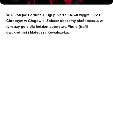
Kibice
W 4. kolejce Fortuna 1 Ligi piłkarze ŁKS-u wygrali 3:2 z
Chrobrym w Głogowie. Zobacz obszerny skrót meczu, w
tym trzy gole dla łodzian autorstwa Pirulo (trafił
dwukrotnie) i Mateusza Kowalczyka.
SKLEP
KUP BILET