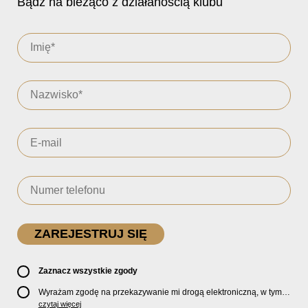
Bądź na bieżąco z działanością klubu
Zaznacz wszystkie zgody
Wyrażam zgodę na przekazywanie mi drogą elektroniczną, w tym
pocztą e-mail, oficjalnego newslettera oraz informacji o zniżkach,
czytaj więcej