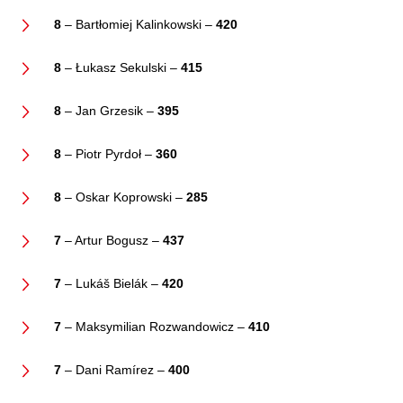
8
– Bartłomiej Kalinkowski –
420
8
– Łukasz Sekulski –
415
8
– Jan Grzesik –
395
8
– Piotr Pyrdoł –
360
8
– Oskar Koprowski –
285
7
– Artur Bogusz –
437
7
– Lukáš Bielák –
420
7
– Maksymilian Rozwandowicz –
410
7
– Dani Ramírez –
400