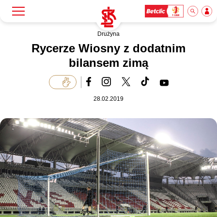
Drużyna
Szukaj
Klub
Rycerze Wiosny z dodatnim
bilansem zimą
Mecze
28.02.2019
Bilety
Akademia
Biznes
Dla mediów