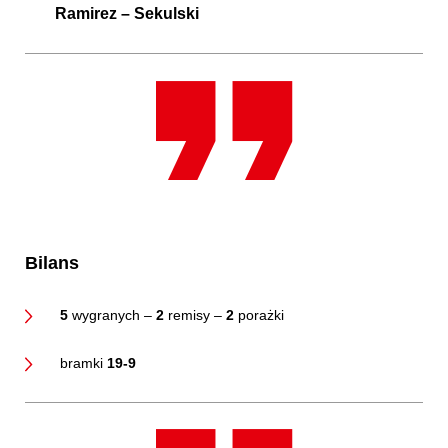
Ramirez – Sekulski
Bilans
5
wygranych –
2
remisy –
2
porażki
bramki
19-9