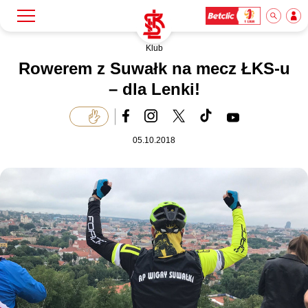
Klub
Szukaj
Klub
Rowerem z Suwałk na mecz ŁKS-u
– dla Lenki!
Mecze
05.10.2018
Bilety
Akademia
Biznes
Dla mediów