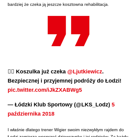
bardziej że czeka ją jeszcze kosztowna rehabilitacja.
🚴‍♂️ Koszulka już czeka
@Ljutkiewicz
.
Bezpiecznej i przyjemnej podróży do Łodzi!
pic.twitter.com/iJkZXABWg5
— Łódzki Klub Sportowy (@LKS_Lodz)
5
października 2018
I właśnie dlatego trener Wigier swoim niezwykłym rajdem do
Łodzi zamierza wesprzeć dziewczynkę i jej rodziców. Za każdy