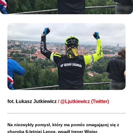
Kibice
SKLEP
KUP BILET
fot.
Łukasz Jutkiewicz
/
@
Ljutkiewicz (Twitter)
Na niezwykły pomysł, który ma pomóc zmagającej się z
chorobą 6-letniej Lence, wpadł trener Wigier.