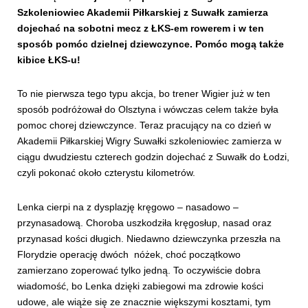
Szkoleniowiec Akademii Piłkarskiej z Suwałk zamierza
dojechać na sobotni mecz z ŁKS-em rowerem i w ten
sposób pomóc dzielnej dziewczynce. Pomóc mogą także
kibice ŁKS-u!
To nie pierwsza tego typu akcja, bo trener Wigier już w ten
sposób podróżował do Olsztyna i wówczas celem także była
pomoc chorej dziewczynce. Teraz pracujący na co dzień w
Akademii Piłkarskiej Wigry Suwałki szkoleniowiec zamierza w
ciągu dwudziestu czterech godzin dojechać z Suwałk do Łodzi,
czyli pokonać około czterystu kilometrów.
Lenka cierpi na z dysplazję kręgowo – nasadowo –
przynasadową. Choroba uszkodziła kręgosłup, nasad oraz
przynasad kości długich. Niedawno dziewczynka przeszła na
Florydzie operację dwóch nóżek, choć początkowo
zamierzano zoperować tylko jedną. To oczywiście dobra
wiadomość, bo Lenka dzięki zabiegowi ma zdrowie kości
udowe, ale wiąże się ze znacznie większymi kosztami, tym