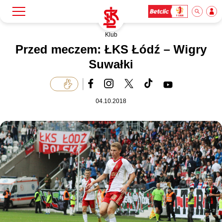
Klub
Szukaj
Klub
Przed meczem: ŁKS Łódź – Wigry
Suwałki
Mecze
04.10.2018
Bilety
Akademia
Biznes
Dla mediów