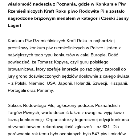
wiadomość nadeszła z Poznania, gdzie w Konkursie Piw
Rzemieślniczych Kraft Roku piwo Rodowite Pils zostało
nagrodzone brązowym medalem w kategorii Czeski Jasny
Lager!
Konkurs Piw Rzemieślniczych Kraft Roku to najbardziej
prestiżowy konkurs piw rzemieślniczych w Polsce i jeden z
największych tego typu konkursów w całej Europie. Dość
powiedzieć, że Tomasz Kopyra, czyli guru polskiego
browarnictwa, który szefuje imprezie po raz piąty, zaprosił do
jury grono doświadczonych sędziów dosłownie z całego świata
– z Polski, Niemiec, USA, Japonii, Holandii, Szwecji, Hiszpanii,
Portugalii oraz Panamy.
Sukces Rodowitego Pils, ogłoszony podczas Poznańskich
Targów Piwnych, warto docenić także z uwagi na wyjątkowo
liczną konkurencję. Organizatorzy tegorocznej edycji konkursu
otrzymali bowiem rekordową ilość zgłoszeń – aż 631. Dla
porównania rok temu było ocenianych było 547 piw i miodów