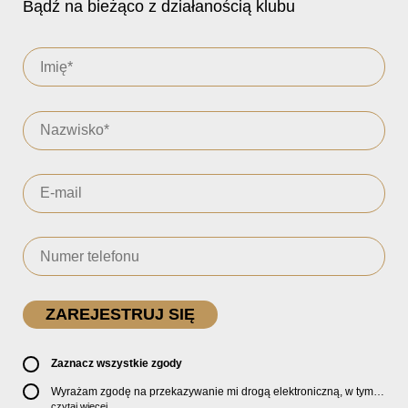
Bądź na bieżąco z działanością klubu
Zaznacz wszystkie zgody
Wyrażam zgodę na przekazywanie mi drogą elektroniczną, w tym
pocztą e-mail, oficjalnego newslettera oraz informacji o zniżkach,
czytaj więcej