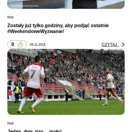
Klub
Zostały już tylko godziny, aby podjąć ostatnie
#WeekendoweWyzwanie!
0
CZYTAJ
09.11.2018
Klub
Jeden, dwa, trzy… mało!