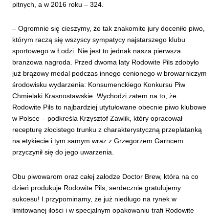
pitnych, a w 2016 roku – 324.
– Ogromnie się cieszymy, że tak znakomite jury doceniło piwo,
którym raczą się wszyscy sympatycy najstarszego klubu
sportowego w Łodzi. Nie jest to jednak nasza pierwsza
branżowa nagroda. Przed dwoma laty Rodowite Pils zdobyło
już brązowy medal podczas innego cenionego w browarniczym
środowisku wydarzenia: Konsumenckiego Konkursu Piw
Chmielaki Krasnostawskie. Wychodzi zatem na to, że
Rodowite Pils to najbardziej utytułowane obecnie piwo klubowe
w Polsce – podkreśla Krzysztof Zawlik, który opracował
recepturę złocistego trunku z charakterystyczną przeplatanką
na etykiecie i tym samym wraz z Grzegorzem Garncem
przyczynił się do jego uwarzenia.
Obu piwowarom oraz całej załodze Doctor Brew, która na co
dzień produkuje Rodowite Pils, serdecznie gratulujemy
sukcesu! I przypominamy, że już niedługo na rynek w
limitowanej ilości i w specjalnym opakowaniu trafi Rodowite