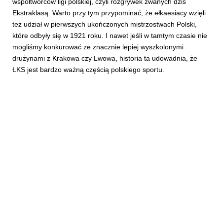
współtwórców ligi polskiej, czyli rozgrywek zwanych dziś
Ekstraklasą. Warto przy tym przypominać, że ełkaesiacy wzięli
też udział w pierwszych ukończonych mistrzostwach Polski,
które odbyły się w 1921 roku. I nawet jeśli w tamtym czasie nie
mogliśmy konkurować ze znacznie lepiej wyszkolonymi
drużynami z Krakowa czy Lwowa, historia ta udowadnia, że
ŁKS jest bardzo ważną częścią polskiego sportu.