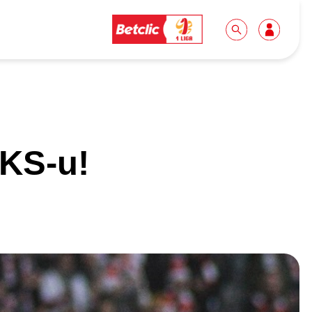
Dla mediów
Kibice
ŁKS-u!
Biuro prasowe
Idę pierwszy raz!
Do pobrania
Wycieczki
Akredytacje
Grupy szkolne
Współpraca
Sektor rodzinny
Wolontariat
Patronite