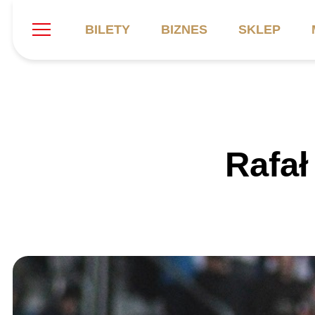
BILETY
BIZNES
SKLEP
Szukaj
Klub
Mecze
B
Rafał
Informacje ogólne
Kadra
C
Symbole klubu
Aktualności
K
Historia
Terminarz
Kalendarz
Tabela
P
Stadion
Galeria
Sprawozdania
Catering