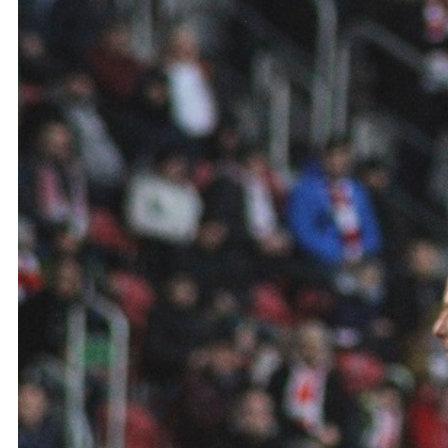
Ochrona dzieci
SKLEP
KU