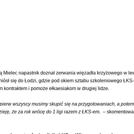
ą Mielec napastnik doznał zerwania więzadła krzyżowego w lew
eniósł się do Łodzi, gdzie pod okiem sztabu szkoleniowego ŁKS-
im kontraktem i pomoże ełkaesiakom w drugiej lidze.
jpierw wszyscy musimy skupić się na przygotowaniach, a potem
ieję, że za rok wrócę do 1 ligi razem z ŁKS-em.
– skomentował