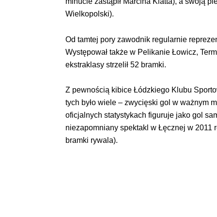
minucie zastąpił Marcina Klatta), a swoją 
Wielkopolski).
Od tamtej pory zawodnik regularnie repreze
Występował także w Pelikanie Łowicz, Termal
ekstraklasy strzelił 52 bramki.
Z pewnością kibice Łódzkiego Klubu Sporto
tych było wiele – zwycięski gol w ważnym 
oficjalnych statystykach figuruje jako gol s
niezapomniany spektakl w Łęcznej w 2011 r
bramki rywala).