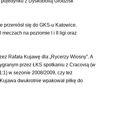
2 pojedynku z Dyskobolią Grodzisk
e przeniósł się do GKS-u Katowice.
eczach na poziomie I i II ligi oraz
ez Rafała Kujawę dla „Rycerzy Wiosny”. A
wygranym przez ŁKS spotkaniu z Cracovią (w
(1:1) w sezonie 2008/2009, czy też
y Kujawa dwukrotnie wpakował piłkę do