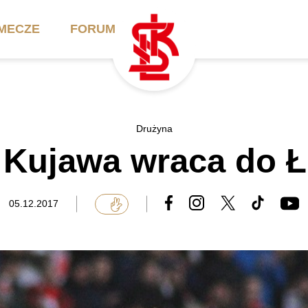
MECZE
FORUM
ilety
Akademia
Biznes
Drużyna
 Kujawa wraca do 
ennik
Aktualności
Bilety VIP/Skybox
arnety
Kadra trenerska
Oferta komercyjna
05.12.2017
FAQ
ŁKS II
Ełkaesiacki Klub
Biznesu
unkty sprzedaży
ŁKS III
Przyjaciel ŁKS
Regulaminy
Drużyny Akademii
Urodziny w Skybox
ŁKS Schools