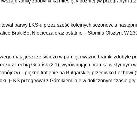
pierwszą bramkę zdobył kilka miesięcy później (w przegranym 1:
ntował barwy ŁKS-u przez sześć kolejnych sezonów, a następni
ice Bruk-Bet Nieciecza oraz ostatnio – Stomilu Olsztyn. W 230 m
wego mają jeszcze świeżo w pamięci ważne bramki zdobyte prz
meczu z Lechią Gdańsk (2:1), wyrównująca bramka w słynnym 
amobójczy) i piękne trafienie na Bułgarskiej przeciwko Lechowi 
oku (ŁKS przegrywał z Górnikiem, ale w doliczonym czasie gr