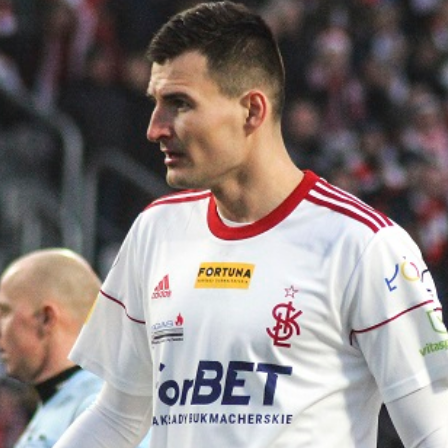
Staże w Akademii ŁKS
Kluby partnerskie
Kontakt
P BILET