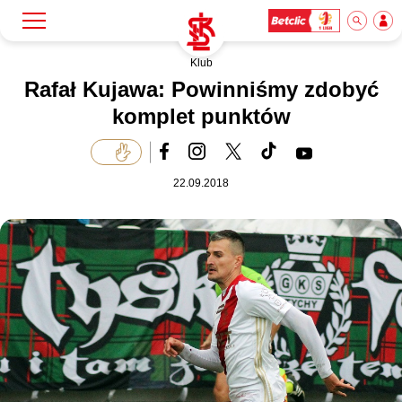
Klub
Szukaj
Klub
Rafał Kujawa: Powinniśmy zdobyć
komplet punktów
Mecze
22.09.2018
Bilety
Akademia
Biznes
Dla mediów