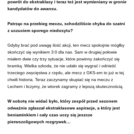
powrót do ekstraklasy i teraz też jest wymieniany w gronie
kandydatów do awansu.
Patrząc na przebieg meczu, schodziliście chyba do szatni
z uczuciem sporego niedosytu?
Gdyby brać pod uwagę ilość akcji, ten mecz spokojnie mógłby
skończyć się wynikiem 3:0 dla nas. Sam w drugiej połowie
miałem dwie czy trzy sytuacje, które powinny zakończyć się
bramką. Wielka szkoda, że nie udało się wygrać i odnieść
trzeciego zwycięstwa z rzędu, ale mecz z GKS-em to już w tej
chwili historia. Teraz zaczynamy skupiać się na meczu z
Lechem i liczymy, że wtorek zagramy z lepszą skutecznością.
W sobotę nie widać było, który zespół przed sezonem
odważnie zgłaszał ekstraklasowe aspiracje, a który jest
beniaminkiem i cały czas uczy się jeszcze
pierwszoligowych rozgrywek…