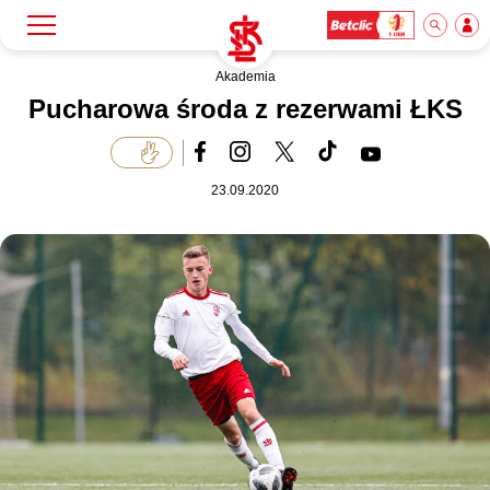
Akademia
Szukaj
Klub
Pucharowa środa z rezerwami ŁKS
Mecze
23.09.2020
Bilety
Akademia
Biznes
Dla mediów