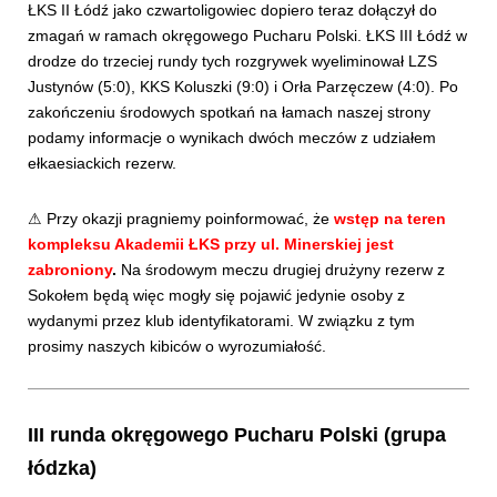
ŁKS II Łódź jako czwartoligowiec dopiero teraz dołączył do
zmagań w ramach okręgowego Pucharu Polski. ŁKS III Łódź w
drodze do trzeciej rundy tych rozgrywek wyeliminował LZS
Justynów (5:0), KKS Koluszki (9:0) i Orła Parzęczew (4:0). Po
zakończeniu środowych spotkań na łamach naszej strony
podamy informacje o wynikach dwóch meczów z udziałem
ełkaesiackich rezerw.
⚠ Przy okazji pragniemy poinformować, że
wstęp na teren
kompleksu Akademii ŁKS przy ul. Minerskiej jest
zabroniony
.
Na środowym meczu drugiej drużyny rezerw z
Sokołem będą więc mogły się pojawić jedynie osoby z
wydanymi przez klub identyfikatorami. W związku z tym
prosimy naszych kibiców o wyrozumiałość.
III runda okręgowego Pucharu Polski (grupa
łódzka)