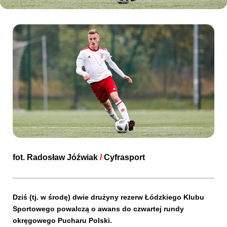
Kibice
SKLEP
KUP BILET
fot.
Radosław Jóźwiak
/
Cyfrasport
Dziś (tj. w środę) dwie drużyny rezerw Łódzkiego Klubu
Sportowego powalczą o awans do czwartej rundy
okręgowego Pucharu Polski.