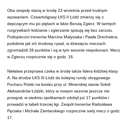
Oba zespoły staną w środę 23 września przed trudnym
wyzwaniem. Czwartoligowy ŁKS II Łódź zmierzy się z
depczącym mu po piętach w lidze Borutą Zgierz. W tamtych
rozgrywkach łodzianie i zgierzanie spisują się bez zarzutu.
Podopieczni trenerów Marcina Matysiaka i Pawła Drechslera,
podobnie jak ich środowy rywal, w dziesięciu meczach
zgromadzili 28 punktów i są w tym sezonie niepokonani. Mecz
w Zgierzu rozpocznie się o godz. 16.
Niełatwa przeprawa czeka w środę także lidera łódzkiej klasy
A. Na drodze ŁKS III Łódź do kolejnej rundy okręgowego
Pucharu Polski na boisku przy ul. Minerskiej stanie Sokół
Aleksandrów Łódzki, który w nowym sezonie jeszcze nie
przegrał, w siedmiu spotkaniach zdobył już 17 punktów i
prowadzi w tabeli trzeciej ligi. Zespół trenerów Radosława
Pęciaka i Michała Zientarskiego rozpocznie swój mecz o godz.
17.