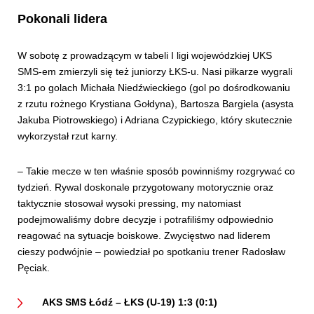
Pokonali lidera
W sobotę z prowadzącym w tabeli I ligi wojewódzkiej UKS
SMS-em zmierzyli się też juniorzy ŁKS-u. Nasi piłkarze wygrali
3:1 po golach Michała Niedźwieckiego (gol po dośrodkowaniu
z rzutu rożnego Krystiana Gołdyna), Bartosza Bargiela (asysta
Jakuba Piotrowskiego) i Adriana Czypickiego, który skutecznie
wykorzystał rzut karny.
– Takie mecze w ten właśnie sposób powinniśmy rozgrywać co
tydzień. Rywal doskonale przygotowany motorycznie oraz
taktycznie stosował wysoki pressing, my natomiast
podejmowaliśmy dobre decyzje i potrafiliśmy odpowiednio
reagować na sytuacje boiskowe. Zwycięstwo nad liderem
cieszy podwójnie – powiedział po spotkaniu trener Radosław
Pęciak.
AKS SMS Łódź – ŁKS (U-19) 1:3 (0:1)