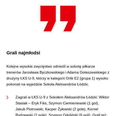
Grali najmłodsi
Kolejne wysokie zwycięstwo odnieśli w sobotę piłkarze
trenerów Jarosława Byczkowskiego i Adama Gołaszewskiego z
drużyny ŁKS U-9, którzy w kategorii Orlik E2 (grupa 1) wysoko
pokonali na wyjeździe Sokoła Aleksandrów Łódzki.
Zagrali w ŁKS U-9 z Sokołem Aleksandrów Łódzki: Wiktor
Stasiak – Eryk Fiks, Szymon Ciemieniewski (1 gol),
Jakub Piotrowski, Kacper Żyłowski (2 gole), Kornel
Rydzewski (2 gole), Szymon Odoliński (6 goli). Grali też: