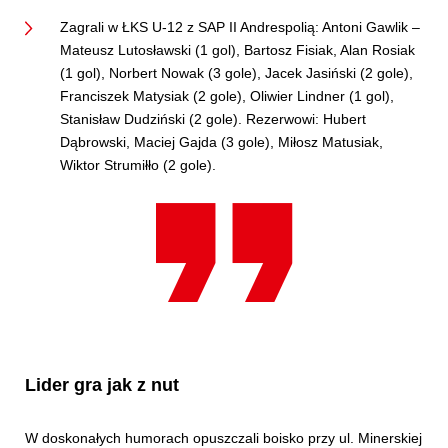
Zagrali w ŁKS U-12 z SAP II Andrespolią: Antoni Gawlik –
Mateusz Lutosławski (1 gol), Bartosz Fisiak, Alan Rosiak
(1 gol), Norbert Nowak (3 gole), Jacek Jasiński (2 gole),
Franciszek Matysiak (2 gole), Oliwier Lindner (1 gol),
Stanisław Dudziński (2 gole). Rezerwowi: Hubert
Dąbrowski, Maciej Gajda (3 gole), Miłosz Matusiak,
Wiktor Strumiłło (2 gole).
Lider gra jak z nut
W doskonałych humorach opuszczali boisko przy ul. Minerskiej