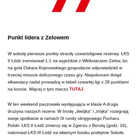
Punkt lidera z Zelowem
W sobotę pierwsze punkty straciły czwartoligowe rezerwy. ŁKS
II Łódź zremisował 1:1 na wyjeździe z Włókniarzem Zelów, bo
na gola Oskara Koprowskiego gospodarze odpowiedzieli w
trzeciej minucie doliczonego czasu gry. Niepokonani dotąd
ełkaesiacy nadal prowadzą w tabeli czwartej ligi z 28 punktami
na koncie. Więcej o tym meczu
TUTAJ
.
W ten weekend pauzowała występująca w klasie A druga
drużyna naszych rezerw. W środę „dwójka” i „trójka” rozegrają
swoje spotkanie w ramach III rundy okręgowego Pucharu
Polski. ŁKS II Łódź zmierzy się w Zgierzu z Borutą (godz. 16),
natomiast ŁKS III Łódź na własnym boisku podejmie Sokoła