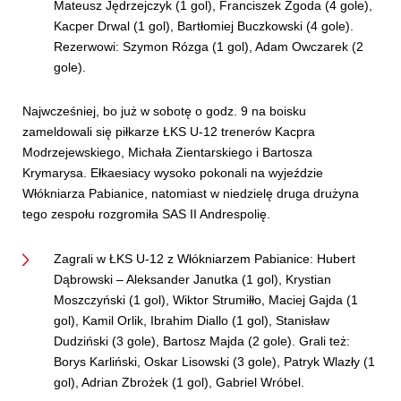
Mateusz Jędrzejczyk (1 gol), Franciszek Zgoda (4 gole),
Kacper Drwal (1 gol), Bartłomiej Buczkowski (4 gole).
Rezerwowi: Szymon Rózga (1 gol), Adam Owczarek (2
gole).
Najwcześniej, bo już w sobotę o godz. 9 na boisku
zameldowali się piłkarze ŁKS U-12 trenerów Kacpra
Modrzejewskiego, Michała Zientarskiego i Bartosza
Krymarysa. Ełkaesiacy wysoko pokonali na wyjeździe
Włókniarza Pabianice, natomiast w niedzielę druga drużyna
tego zespołu rozgromiła SAS II Andrespolię.
Zagrali w ŁKS U-12 z Włókniarzem Pabianice: Hubert
Dąbrowski – Aleksander Janutka (1 gol), Krystian
Moszczyński (1 gol), Wiktor Strumiłło, Maciej Gajda (1
gol), Kamil Orlik, Ibrahim Diallo (1 gol), Stanisław
Dudziński (3 gole), Bartosz Majda (2 gole). Grali też:
Borys Karliński, Oskar Lisowski (3 gole), Patryk Wlazły (1
gol), Adrian Zbrożek (1 gol), Gabriel Wróbel.