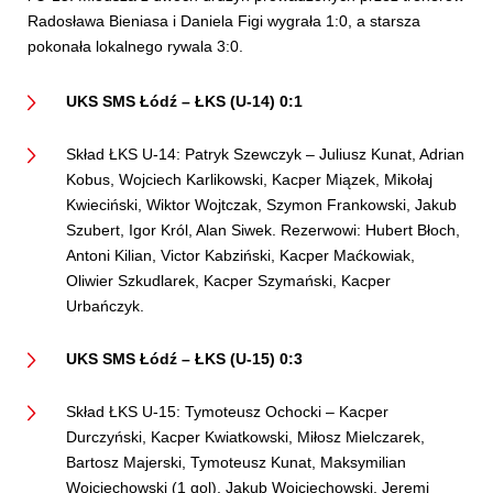
Radosława Bieniasa i Daniela Figi wygrała 1:0, a starsza
pokonała lokalnego rywala 3:0.
UKS SMS Łódź – ŁKS (U-14) 0:1
Skład ŁKS U-14: Patryk Szewczyk – Juliusz Kunat, Adrian
Kobus, Wojciech Karlikowski, Kacper Miązek, Mikołaj
Kwieciński, Wiktor Wojtczak, Szymon Frankowski, Jakub
Szubert, Igor Król, Alan Siwek. Rezerwowi: Hubert Błoch,
Antoni Kilian, Victor Kabziński, Kacper Maćkowiak,
Oliwier Szkudlarek, Kacper Szymański, Kacper
Urbańczyk.
UKS SMS Łódź – ŁKS (U-15) 0:3
Skład ŁKS U-15: Tymoteusz Ochocki – Kacper
Durczyński, Kacper Kwiatkowski, Miłosz Mielczarek,
Bartosz Majerski, Tymoteusz Kunat, Maksymilian
Wojciechowski (1 gol), Jakub Wojciechowski, Jeremi