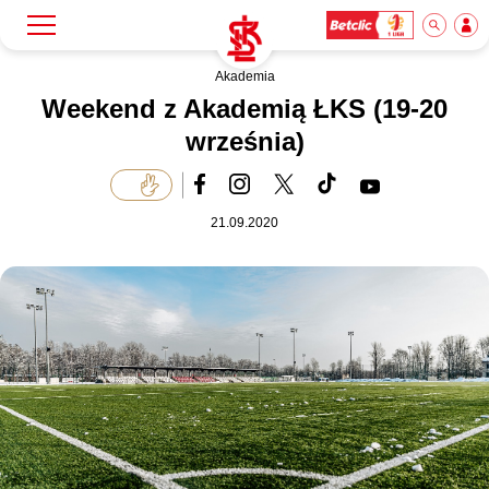
Akademia
Szukaj
Klub
Weekend z Akademią ŁKS (19-20
września)
Mecze
21.09.2020
Bilety
Akademia
Biznes
Dla mediów