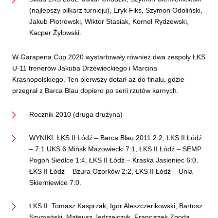
(najlepszy piłkarz turnieju), Eryk Fiks, Szymon Odoliński,
Jakub Piotrowski, Wiktor Stasiak, Kornel Rydzewski,
Kacper Żyłowski.
W Garapena Cup 2020 wystartowały również dwa zespoły ŁKS
U-11 trenerów Jakuba Drzewieckiego i Marcina
Krasnopolskiego. Ten pierwszy dotarł aż do finału, gdzie
przegrał z Barca Blau dopiero po serii rzutów karnych.
Rocznik 2010 (druga drużyna)
WYNIKI: ŁKS II Łódź – Barca Blau 2011 2:2, ŁKS II Łódź
– 7:1 UKS 6 Mińsk Mazowiecki 7:1, ŁKS II Łódź – SEMP
Pogoń Siedlce 1:4, ŁKS II Łódź – Kraska Jasieniec 6:0,
ŁKS II Łódź – Bzura Ozorków 2:2, ŁKS II Łódź – Unia
Skierniewice 7:0.
ŁKS II: Tomasz Kasprzak, Igor Aleszczerikowski, Bartosz
Szymański, Mateusz Jędrzejczyk, Franciszek Zgoda,