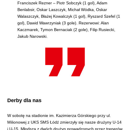
Franciszek Rezner – Piotr Sobczyk (1 gol), Adam
Benlabsir, Oskar Laszczyk, Michał Wódka, Oskar
Walaszczyk, Błażej Kowalczyk (1 gol), Ryszard Szefel (1
gol), Dawid Wawrzyniak (3 gole). Rezerwowi: Alan
Kaczmarek, Tymon Bernaciak (2 gole), Filip Rusiecki,
Jakub Narowski.
Derby dla nas
W sobotę na stadionie im. Kazimierza Górskiego przy ul.
Milionowej z UKS SMS Łódź zmierzyły się nasze drużyny U-14
i U-15. Młodsza z dwóch drużyn prowadzonych przez trenerów