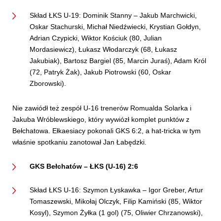
Skład ŁKS U-19: Dominik Stanny – Jakub Marchwicki,
Oskar Stachurski, Michał Niedźwiecki, Krystian Gołdyn,
Adrian Czypicki, Wiktor Kościuk (80, Julian
Mordasiewicz), Łukasz Włodarczyk (68, Łukasz
Jakubiak), Bartosz Bargiel (85, Marcin Juraś), Adam Król
(72, Patryk Żak), Jakub Piotrowski (60, Oskar
Zborowski).
Nie zawiódł też zespół U-16 trenerów Romualda Solarka i
Jakuba Wróblewskiego, który wywiózł komplet punktów z
Bełchatowa. Ełkaesiacy pokonali GKS 6:2, a hat-tricka w tym
właśnie spotkaniu zanotował Jan Łabędzki.
GKS Bełchatów – ŁKS (U-16) 2:6
Skład ŁKS U-16: Szymon Łyskawka – Igor Greber, Artur
Tomaszewski, Mikołaj Olczyk, Filip Kamiński (85, Wiktor
Kosyl), Szymon Żyłka (1 gol) (75, Oliwier Chrzanowski),