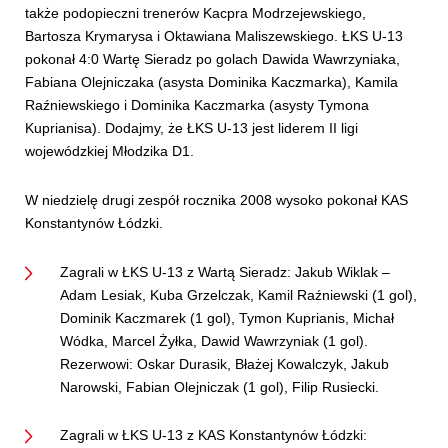
także podopieczni trenerów Kacpra Modrzejewskiego,
Bartosza Krymarysa i Oktawiana Maliszewskiego. ŁKS U-13
pokonał 4:0 Wartę Sieradz po golach Dawida Wawrzyniaka,
Fabiana Olejniczaka (asysta Dominika Kaczmarka), Kamila
Raźniewskiego i Dominika Kaczmarka (asysty Tymona
Kuprianisa). Dodajmy, że ŁKS U-13 jest liderem II ligi
wojewódzkiej Młodzika D1.
W niedzielę drugi zespół rocznika 2008 wysoko pokonał KAS
Konstantynów Łódzki.
Zagrali w ŁKS U-13 z Wartą Sieradz: Jakub Wiklak –
Adam Lesiak, Kuba Grzelczak, Kamil Raźniewski (1 gol),
Dominik Kaczmarek (1 gol), Tymon Kuprianis, Michał
Wódka, Marcel Żyłka, Dawid Wawrzyniak (1 gol).
Rezerwowi: Oskar Durasik, Błażej Kowalczyk, Jakub
Narowski, Fabian Olejniczak (1 gol), Filip Rusiecki.
Zagrali w ŁKS U-13 z KAS Konstantynów Łódzki: