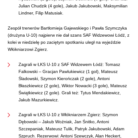
Julian Chudzik (4 gole), Jakub Jakubowski, Maksymilian
Lindner, Filip Matusiak.
Zespół trenerów Bartłomieja Gajewskiego i Pawła Szymczyka
(drużyna U-10) najpierw nie dał szans SAF Widzewowi Łódź, z
kolei w niedzielę po zaciętym spotkaniu uległ na wyjeździe
Włókniarzowi Zgierz.
Zagrali w ŁKS U-10 z SAF Widzewem Łódź: Tomasz
Falkowski – Gracjan Pawlukiewicz (1 gol), Mateusz
Śladowski, Szymon Kierończak (2 gole), Antoni
Błaszkiewicz (2 gole), Wiktor Nowacki (3 gole), Mateusz
Świątkiewicz (2 gole). Grali też: Tytus Mendakiewicz,
Jakub Mazurkiewicz.
Zagrali w ŁKS U-10 z Włókniarzem Zgierz: Szymon
Dębowski – Jakub Woźniak, Jan Śnitko, Antoni
Szczepaniak, Mateusz Tulik, Patryk Jakubowski, Adam
Szpruch. Rezerwowi: Antoni Szewczyk, Alan Heckert,