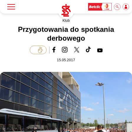
Klub
Szukaj
Klub
Przygotowania do spotkania
derbowego
Mecze
15.05.2017
Bilety
Akademia
Biznes
Dla mediów