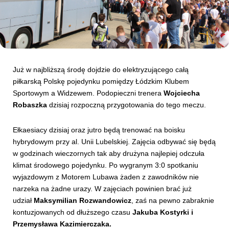
Kibice
Już w najbliższą środę dojdzie do elektryzującego całą
piłkarską Polskę pojedynku pomiędzy Łódzkim Klubem
Sportowym a Widzewem. Podopieczni trenera
Wojciecha
Robaszka
dzisiaj rozpoczną przygotowania do tego meczu.
Ełkaesiacy dzisiaj oraz jutro będą trenować na boisku
hybrydowym przy al. Unii Lubelskiej. Zajęcia odbywać się będą
SKLEP
KUP BILET
w godzinach wieczornych tak aby drużyna najlepiej odczuła
klimat środowego pojedynku. Po wygranym 3:0 spotkaniu
wyjazdowym z Motorem Lubawa żaden z zawodników nie
narzeka na żadne urazy. W zajęciach powinien brać już
udział
Maksymilian Rozwandowicz
, zaś na pewno zabraknie
kontuzjowanych od dłuższego czasu
Jakuba Kostyrki i
Przemysława Kazimierczaka.