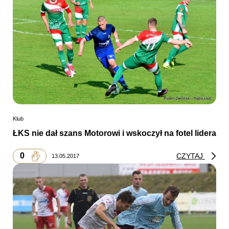
Klub
ŁKS nie dał szans Motorowi i wskoczył na fotel lidera
0
CZYTAJ
13.05.2017