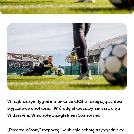
Kibice
SKLEP
KUP BILET
W najbliższym tygodniu piłkarze ŁKS-u rozegrają aż dwa
wyjazdowe spotkania. W środę ełkaesiacy zmierzą się z
Widzewem. W sobotę z Zagłębiem Sosnowiec.
„Rycerze Wiosny” rozpoczęli w ubiegłą sobotę trzytygodniowy