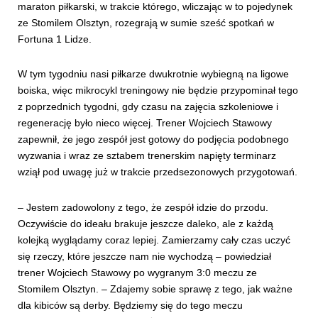
maraton piłkarski, w trakcie którego, wliczając w to pojedynek
ze Stomilem Olsztyn, rozegrają w sumie sześć spotkań w
Fortuna 1 Lidze.
W tym tygodniu nasi piłkarze dwukrotnie wybiegną na ligowe
boiska, więc mikrocykl treningowy nie będzie przypominał tego
z poprzednich tygodni, gdy czasu na zajęcia szkoleniowe i
regenerację było nieco więcej. Trener Wojciech Stawowy
zapewnił, że jego zespół jest gotowy do podjęcia podobnego
wyzwania i wraz ze sztabem trenerskim napięty terminarz
wziął pod uwagę już w trakcie przedsezonowych przygotowań.
– Jestem zadowolony z tego, że zespół idzie do przodu.
Oczywiście do ideału brakuje jeszcze daleko, ale z każdą
kolejką wyglądamy coraz lepiej. Zamierzamy cały czas uczyć
się rzeczy, które jeszcze nam nie wychodzą – powiedział
trener Wojciech Stawowy po wygranym 3:0 meczu ze
Stomilem Olsztyn. – Zdajemy sobie sprawę z tego, jak ważne
dla kibiców są derby. Będziemy się do tego meczu