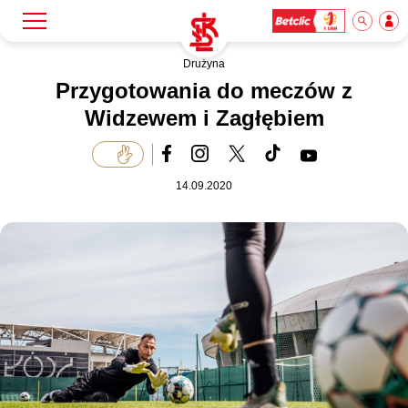
Drużyna
Szukaj
Klub
Przygotowania do meczów z
Widzewem i Zagłębiem
Mecze
14.09.2020
Bilety
Akademia
Biznes
Dla mediów