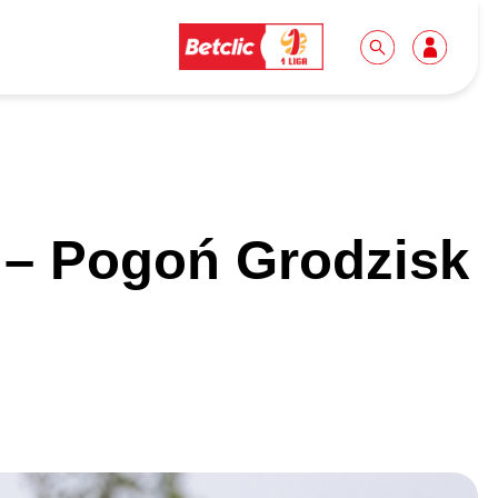
Dla mediów
Kibice
 – Pogoń Grodzisk
Biuro prasowe
Idę pierwszy raz!
Do pobrania
Wycieczki
Akredytacje
Grupy szkolne
Współpraca
Sektor rodzinny
Wolontariat
Patronite