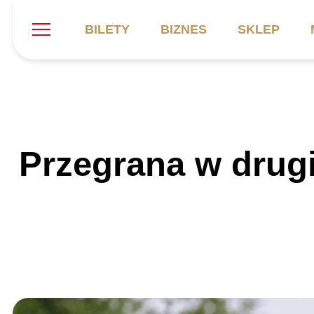
BILETY
BIZNES
SKLEP
Szukaj
Klub
Mecze
B
Przegrana w drug
Informacje ogólne
Kadra
C
Symbole klubu
Aktualności
K
Historia
Terminarz
Kalendarz
Tabela
P
Stadion
Galeria
Sprawozdania
Catering