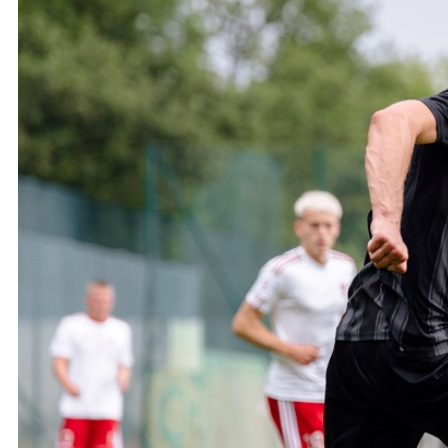
Ochrona dzieci
SKLEP
KU