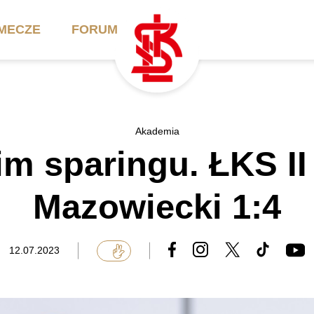
MECZE
FORUM
ilety
Akademia
Biznes
Akademia
im sparingu. ŁKS II
ennik
Aktualności
Bilety VIP/Skybox
arnety
Kadra trenerska
Oferta komercyjna
Mazowiecki 1:4
FAQ
ŁKS II
Ełkaesiacki Klub
Biznesu
unkty sprzedaży
ŁKS III
12.07.2023
Przyjaciel ŁKS
Regulaminy
Drużyny Akademii
Urodziny w Skybox
ŁKS Schools