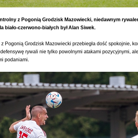
ntrolny z Pogonią Grodzisk Mazowiecki, niedawnym rywalem w
la biało-czerwono-białych był Alan Siwek.
o z Pogonią Grodzisk Mazowiecki przebiegła dość spokojnie, k
efensywę rywali nie tylko powolnymi atakami pozycyjnymi, ale 
mi podaniami.