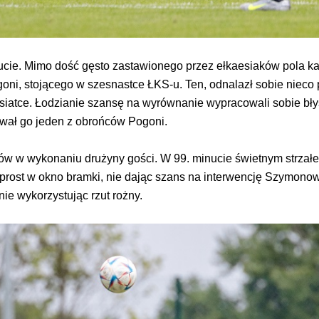
ucie. Mimo dość gęsto zastawionego przez ełkaesiaków pola k
goni, stojącego w szesnastce ŁKS-u. Ten, odnalazł sobie nieco 
w siatce. Łodzianie szansę na wyrównanie wypracowali sobie bły
kował go jeden z obrońców Pogoni.
znów w wykonaniu drużyny gości. W 99. minucie świetnym strzałe
wprost w okno bramki, nie dając szans na interwencję Szymonow
nie wykorzystując rzut rożny.