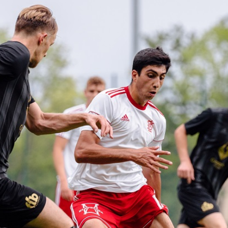
Staże w Akademii ŁKS
Kluby partnerskie
Kontakt
P BILET