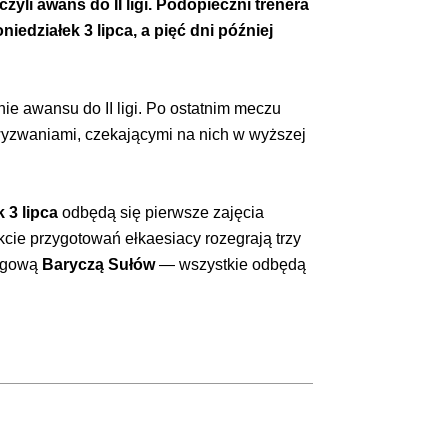
yli awans do II ligi. Podopieczni trenera
działek 3 lipca, a pięć dni później
e awansu do II ligi. Po ostatnim meczu
 wyzwaniami, czekającymi na nich w wyższej
k 3 lipca
odbędą się pierwsze zajęcia
kcie przygotowań ełkaesiacy rozegrają trzy
ligową
Baryczą Sułów
— wszystkie odbędą
.