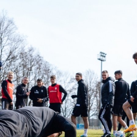
Staże w Akademii ŁKS
Kluby partnerskie
Kontakt
P BILET