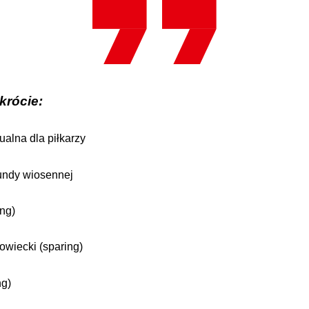
krócie:
ualna dla piłkarzy
rundy wiosennej
ing)
owiecki (sparing)
ng)