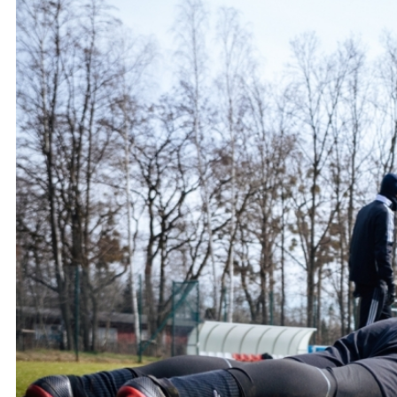
Ochrona dzieci
SKLEP
KU