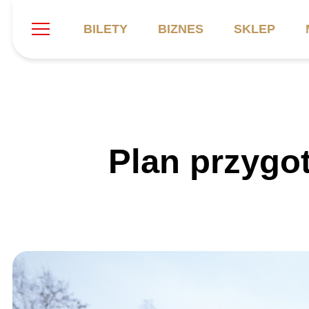
BILETY
BIZNES
SKLEP
Szukaj
Klub
Mecze
B
Plan przygo
Informacje ogólne
Kadra
C
Symbole klubu
Aktualności
K
Historia
Terminarz
Kalendarz
Tabela
P
Stadion
Galeria
Sprawozdania
Catering