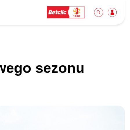
Dla mediów
Kibice
owego sezonu
Biuro prasowe
Idę pierwszy raz!
Do pobrania
Wycieczki
Akredytacje
Grupy szkolne
Współpraca
Sektor rodzinny
Wolontariat
Patronite