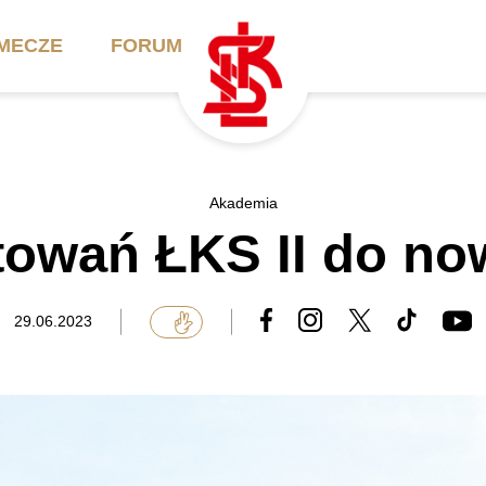
MECZE
FORUM
ilety
Akademia
Biznes
Akademia
towań ŁKS II do n
ennik
Aktualności
Bilety VIP/Skybox
arnety
Kadra trenerska
Oferta komercyjna
29.06.2023
FAQ
ŁKS II
Ełkaesiacki Klub
Biznesu
unkty sprzedaży
ŁKS III
Przyjaciel ŁKS
Regulaminy
Drużyny Akademii
Urodziny w Skybox
ŁKS Schools