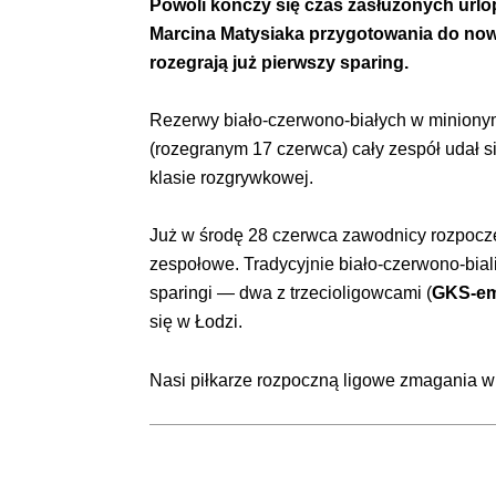
Powoli kończy się czas zasłużonych urlop
Marcina Matysiaka przygotowania do nowe
rozegrają już pierwszy sparing.
Rezerwy biało-czerwono-białych w minionym 
(rozegranym 17 czerwca) cały zespół udał 
klasie rozgrywkowej.
Już w środę 28 czerwca zawodnicy rozpoczęl
zespołowe. Tradycyjnie biało-czerwono-biali
sparingi — dwa z trzecioligowcami (
GKS-em
się w Łodzi.
Nasi piłkarze rozpoczną ligowe zmagania 