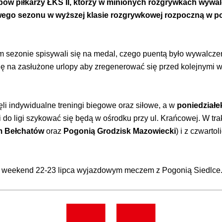
ów piłkarzy ŁKS II, którzy w minionych rozgrywkach wywalcz
go sezonu w wyższej klasie rozgrywkowej rozpoczną w ponie
sezonie spisywali się na medal, czego puentą było wywalczeni
się na zasłużone urlopy aby zregenerować się przed kolejnymi
i indywidualne treningi biegowe oraz siłowe, a w
poniedziałe
 do ligi szykować się będą w ośrodku przy ul. Krańcowej. W tra
 Bełchatów
oraz
Pogonią Grodzisk Mazowiecki
) i z czwarto
w weekend 22-23 lipca wyjazdowym meczem z Pogonią Siedlce