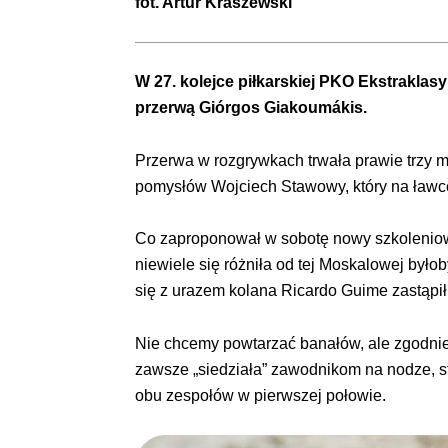
fot.
Artur Kraszewski
W 27. kolejce piłkarskiej PKO Ekstrakla
przerwą Giórgos Giakoumákis.
Przerwa w rozgrywkach trwała prawie trzy mi
pomysłów Wojciech Stawowy, który na ławce
Co zaproponował w sobotę nowy szkoleniow
niewiele się różniła od tej Moskalowej był
się z urazem kolana Ricardo Guime zastąpił
Nie chcemy powtarzać banałów, ale zgodnie 
zawsze „siedziała” zawodnikom na nodze, st
obu zespołów w pierwszej połowie.