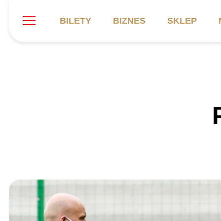
BILETY
BIZNES
SKLEP
Szukaj
Klub
Mecze
B
Informacje ogólne
Kadra
C
Symbole klubu
Aktualności
K
Historia
Terminarz
Kalendarz
Tabela
P
Stadion
Galeria
Sprawozdania
Catering