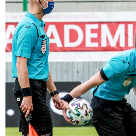
Ochrona dzieci
SKLEP
KU