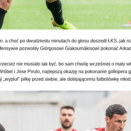
n, a choć po dwudziestu minutach do głosu doszedł ŁKS, jak na
efensywie pozwoliły Giórgosowi Giakoumákisowi pokonać Arkad
rzecież nie musiało tak być, bo sam chwilę wcześniej o mały wło
róbel i Jose Pirulo, najlepszą okazję na pokonanie golkipera
 „wypluł” piłkę przed siebie, ale dobijającemu futbolówkę młod