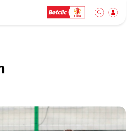
Dla mediów
Kibice
m
Biuro prasowe
Idę pierwszy raz!
Do pobrania
Wycieczki
Akredytacje
Grupy szkolne
Współpraca
Sektor rodzinny
Wolontariat
Patronite