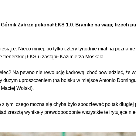
sy Górnik Zabrze pokonał ŁKS 1:0. Bramkę na wagę trzech pu
esiące. Nieco mniej, bo tylko cztery tygodnie miał na poznani
 trenerskiej ŁKS-u zastąpił Kazimierza Moskala.
iec? Na pewno nie rewolucję kadrową, choć powiedzieć, że w
oby dużym uproszczeniem (na boisku w miejsce Antonio Domingue
 Maciej Wolski).
z tym, czego można się chyba było spodziewać po tak długiej p
ąd zresztą wynikały prawdopodobnie wszystkie te irytujące nied