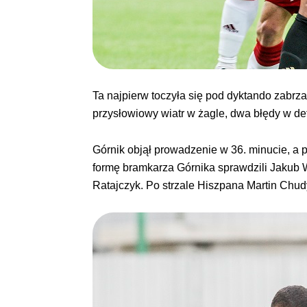
Ta najpierw toczyła się pod dyktando zabrza
przysłowiowy wiatr w żagle, dwa błędy w d
Górnik objął prowadzenie w 36. minucie, a p
formę bramkarza Górnika sprawdzili Jakub W
Ratajczyk. Po strzale Hiszpana Martin Chudý