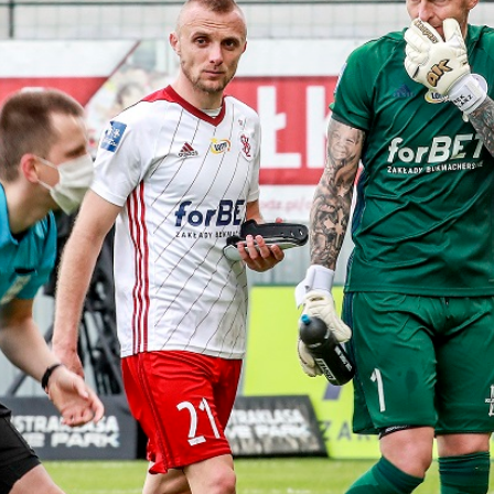
Staże w Akademii ŁKS
Kluby partnerskie
Kontakt
P BILET