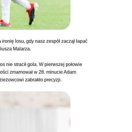
 ironię losu, gdy nasz zespół zaczął łapać
iusza Malarza.
s nie stracił gola. W pierwszej połowie
 gości zmarnował w 28. minucie Adam
zieżowcowi zabrakło precyzji.