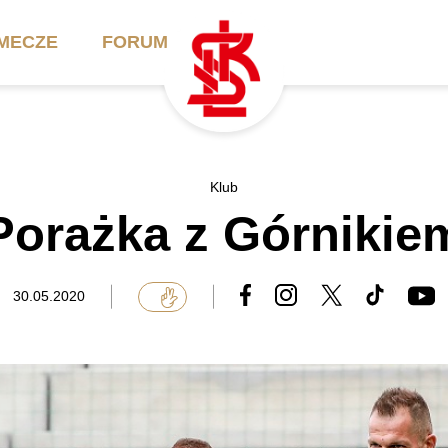
MECZE
FORUM
ilety
Akademia
Biznes
Klub
Porażka z Górnikie
ennik
Aktualności
Bilety VIP/Skybox
arnety
Kadra trenerska
Oferta komercyjna
30.05.2020
FAQ
ŁKS II
Ełkaesiacki Klub
Biznesu
unkty sprzedaży
ŁKS III
Przyjaciel ŁKS
Regulaminy
Drużyny Akademii
Urodziny w Skybox
ŁKS Schools