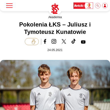
Akademia
Szukaj
Klub
Pokolenia ŁKS – Juliusz i
Tymoteusz Kunatowie
Mecze
24.05.2021
Bilety
Akademia
Biznes
Dla mediów