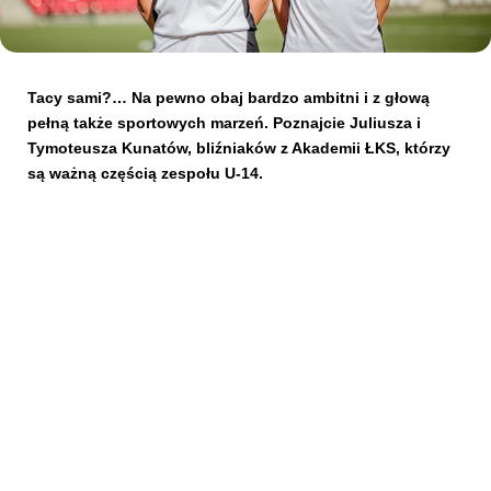
Kibice
Tacy sami?… Na pewno obaj bardzo ambitni i z głową
pełną także sportowych marzeń. Poznajcie Juliusza i
Tymoteusza Kunatów, bliźniaków z Akademii ŁKS, którzy
są ważną częścią zespołu U-14.
SKLEP
KUP BILET