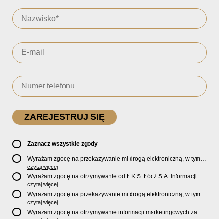
Zaznacz wszystkie zgody
Wyrażam zgodę na przekazywanie mi drogą elektroniczną, w tym
pocztą e-mail, oficjalnego newslettera oraz informacji o zniżkach,
czytaj więcej
promocjach, nowościach, biletach, karnetach, ofercie sklepu U2
Wyrażam zgodę na otrzymywanie od Ł.K.S. Łódź S.A. informacji
Store oraz serwisu bilety.lkslodz.pl i innych produktach oraz
marketingowych dotyczących działalności spółki, ofert, wydarzeń i
czytaj więcej
usługach oferowanych przez Ł.K.S. Łódź S.A.
produktów za pośrednictwem wiadomości SMS oraz połączeń
Wyrażam zgodę na przekazywanie mi drogą elektroniczną, w tym
telefonicznych.
pocztą e-mail, informacji handlowych i marketingowych o
czytaj więcej
produktach, usługach i działalności
Sponsorów i Partnerów
Ł.K.S.
Wyrażam zgodę na otrzymywanie informacji marketingowych za