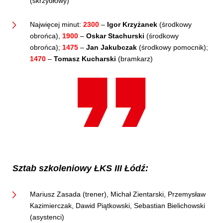
(skrzydłowy)
Najwięcej minut:
2300
–
Igor Krzyżanek
(środkowy
obrońca),
1900
–
Oskar Stachurski
(środkowy
obrońca);
1475
–
Jan Jakubczak
(środkowy pomocnik);
1470
–
Tomasz Kucharski
(bramkarz)
Sztab szkoleniowy ŁKS III Łódź:
Mariusz Zasada (trener), Michał Zientarski, Przemysław
Kazimierczak, Dawid Piątkowski, Sebastian Bielichowski
(asystenci)