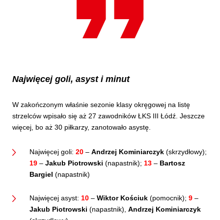
Najwięcej goli, asyst i minut
W zakończonym właśnie sezonie klasy okręgowej na listę
strzelców wpisało się aż 27 zawodników ŁKS III Łódź. Jeszcze
więcej, bo aż 30 piłkarzy, zanotowało asystę.
Najwięcej goli:
20
–
Andrzej Kominiarczyk
(skrzydłowy);
19
–
Jakub Piotrowski
(napastnik);
13
–
Bartosz
Bargiel
(napastnik)
Najwięcej asyst:
10
–
Wiktor Kościuk
(pomocnik);
9
–
Jakub Piotrowski
(napastnik),
Andrzej Kominiarczyk