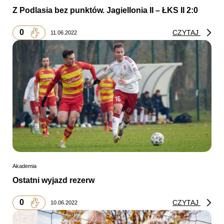
Z Podlasia bez punktów. Jagiellonia II – ŁKS II 2:0
0
CZYTAJ
11.06.2022
Akademia
Ostatni wyjazd rezerw
0
CZYTAJ
10.06.2022