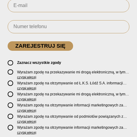
Zaznacz wszystkie zgody
Wyrażam zgodę na przekazywanie mi drogą elektroniczną, w tym
pocztą e-mail, oficjalnego newslettera oraz informacji o zniżkach,
czytaj więcej
promocjach, nowościach, biletach, karnetach, ofercie sklepu U2
Wyrażam zgodę na otrzymywanie od Ł.K.S. Łódź S.A. informacji
Store oraz serwisu bilety.lkslodz.pl i innych produktach oraz
marketingowych dotyczących działalności spółki, ofert, wydarzeń i
czytaj więcej
usługach oferowanych przez Ł.K.S. Łódź S.A.
produktów za pośrednictwem wiadomości SMS oraz połączeń
Wyrażam zgodę na przekazywanie mi drogą elektroniczną, w tym
telefonicznych.
pocztą e-mail, informacji handlowych i marketingowych o
czytaj więcej
produktach, usługach i działalności
Sponsorów i Partnerów
Ł.K.S.
Wyrażam zgodę na otrzymywanie informacji marketingowych za
Łódź S.A.
pośrednictwem wiadomości SMS oraz połączeń telefonicznych
czytaj więcej
od
Sponsorów i Partnerów
Ł.K.S. Łódź S.A.
Wyrażam zgodę na otrzymywanie od podmiotów powiązanych z
Ł.K.S. Łódź S.A., tj. Fundacji ŁKS oraz Sport Catering sp. z
czytaj więcej
o.o. informacji marketingowych oraz informacji handlowych o
Wyrażam zgodę na otrzymywanie informacji marketingowych za
nowościach, produktach, usługach i działalności drogą
pośrednictwem wiadomości SMS oraz połączeń telefonicznych od
czytaj więcej