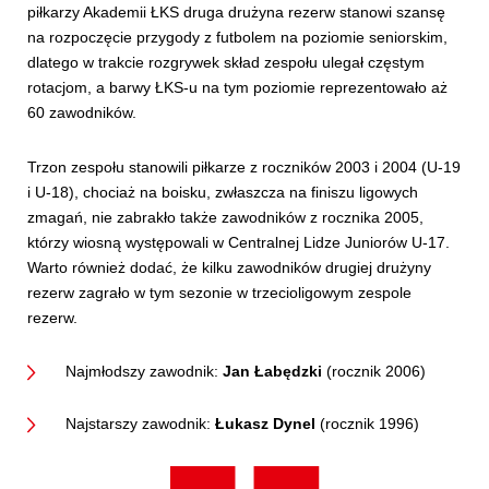
piłkarzy Akademii ŁKS druga drużyna rezerw stanowi szansę
na rozpoczęcie przygody z futbolem na poziomie seniorskim,
dlatego w trakcie rozgrywek skład zespołu ulegał częstym
rotacjom, a barwy ŁKS-u na tym poziomie reprezentowało aż
60 zawodników.
Trzon zespołu stanowili piłkarze z roczników 2003 i 2004 (U-19
i U-18), chociaż na boisku, zwłaszcza na finiszu ligowych
zmagań, nie zabrakło także zawodników z rocznika 2005,
którzy wiosną występowali w Centralnej Lidze Juniorów U-17.
Warto również dodać, że kilku zawodników drugiej drużyny
rezerw zagrało w tym sezonie w trzecioligowym zespole
rezerw.
Najmłodszy zawodnik:
Jan Łabędzki
(rocznik 2006)
Najstarszy zawodnik:
Łukasz Dynel
(rocznik 1996)