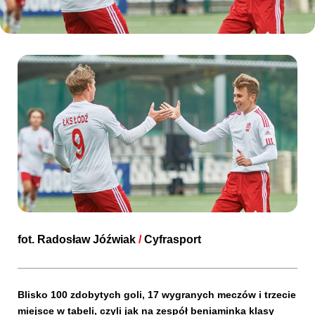
Kibice
SKLEP
KUP BILET
fot.
Radosław Jóźwiak
/
Cyfrasport
Blisko 100 zdobytych goli, 17 wygranych meczów i trzecie
miejsce w tabeli, czyli jak na zespół beniaminka klasy