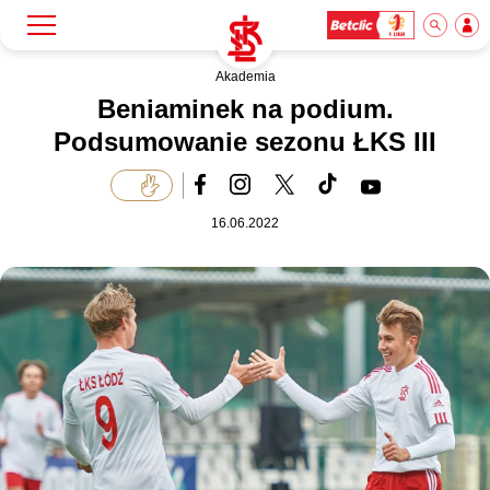
Akademia
Szukaj
Klub
Beniaminek na podium.
Podsumowanie sezonu ŁKS III
Mecze
16.06.2022
Bilety
Akademia
Biznes
Dla mediów