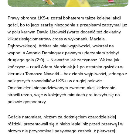
Prawy obrońca ŁKS-u został bohaterem także kolejnej akcji
gości, bo to jego szarżę niezgodnie z przepisami zatrzymał już
w polu karnym Dawid Lisowski (warto docenić też dokładny
kilkudziesięciometrowy cross w wykonaniu Macieja
Dąbrowskiego). Arbiter nie miał wątpliwości, wskazał na
wapno, a Antonio Dominguez pewnym uderzeniem zdobył
drugiego gola (2:0). – Nieważne jak zaczynasz. Ważne jak
kończysz – rzucił Adam Marciniak już po ostatnim gwizdku w
kierunku Tomasza Nawotki – bez cienia wątpliwości, jednego z
najlepszych zawodników ŁKS-u w drugiej połowie.
Onieśmieleni niespodziewanym zwrotem akcji kielczanie
stracili rezon, więc w kolejnych minutach gra toczyła się na
połowie gospodarzy.
Goście natomiast, niczym za dotknięciem czarodziejskiej
różdżki, prezentowali się o niebo lepiej niż przed przerwą i w
niczym nie przypominali pasywnego zespołu z pierwszej