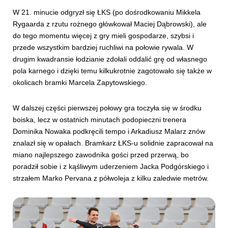
W 21. minucie odgryzł się ŁKS (po dośrodkowaniu Mikkela
Rygaarda z rzutu rożnego główkował Maciej Dąbrowski), ale
do tego momentu więcej z gry mieli gospodarze, szybsi i
przede wszystkim bardziej ruchliwi na połowie rywala. W
drugim kwadransie łodzianie zdołali oddalić grę od własnego
pola karnego i dzięki temu kilkukrotnie zagotowało się także w
okolicach bramki Marcela Zapytowskiego.
W dalszej części pierwszej połowy gra toczyła się w środku
boiska, lecz w ostatnich minutach podopieczni trenera
Dominika Nowaka podkręcili tempo i Arkadiusz Malarz znów
znalazł się w opałach. Bramkarz ŁKS-u solidnie zapracował na
miano najlepszego zawodnika gości przed przerwą, bo
poradził sobie i z kąśliwym uderzeniem Jacka Podgórskiego i
strzałem Marko Pervana z półwoleja z kilku zaledwie metrów.