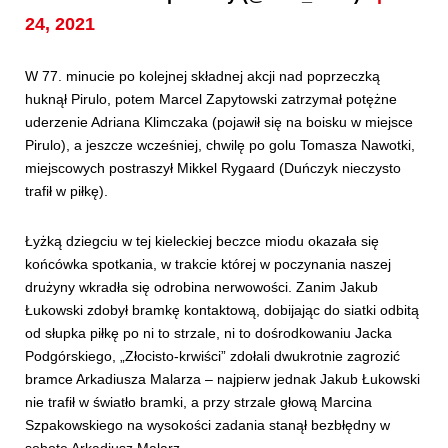
24, 2021
W 77. minucie po kolejnej składnej akcji nad poprzeczką
huknął Pirulo, potem Marcel Zapytowski zatrzymał potężne
uderzenie Adriana Klimczaka (pojawił się na boisku w miejsce
Pirulo), a jeszcze wcześniej, chwilę po golu Tomasza Nawotki,
miejscowych postraszył Mikkel Rygaard (Duńczyk nieczysto
trafił w piłkę).
Łyżką dziegciu w tej kieleckiej beczce miodu okazała się
końcówka spotkania, w trakcie której w poczynania naszej
drużyny wkradła się odrobina nerwowości. Zanim Jakub
Łukowski zdobył bramkę kontaktową, dobijając do siatki odbitą
od słupka piłkę po ni to strzale, ni to dośrodkowaniu Jacka
Podgórskiego, „Złocisto-krwiści” zdołali dwukrotnie zagrozić
bramce Arkadiusza Malarza – najpierw jednak Jakub Łukowski
nie trafił w światło bramki, a przy strzale głową Marcina
Szpakowskiego na wysokości zadania stanął bezbłędny w
sobotę Arkadiusz Malarz.