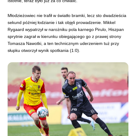
Istotnie, teraz było już za co chwalić.
Młodzieżowiec nie trafił w światło bramki, lecz sto dwadzieścia
sekund później łodzianie i tak objęli prowadzenie. Mikkel
Rygaard wypatrzył w narożniku pola karnego Pirulo, Hiszpan
sprytnie zagrał w kierunku obiegającego go z prawej strony
Tomasza Nawotki, a ten technicznym uderzeniem tuż przy
słupku otworzył wynik spotkania (1:0).