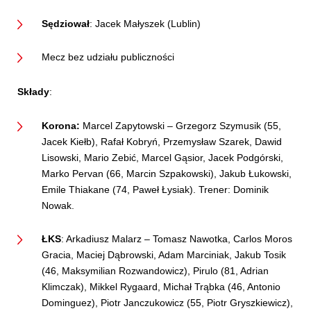
Sędziował
: Jacek Małyszek (Lublin)
Mecz bez udziału publiczności
Składy
:
Korona:
Marcel Zapytowski – Grzegorz Szymusik (55,
Jacek Kiełb), Rafał Kobryń, Przemysław Szarek, Dawid
Lisowski, Mario Zebić, Marcel Gąsior, Jacek Podgórski,
Marko Pervan (66, Marcin Szpakowski), Jakub Łukowski,
Emile Thiakane (74, Paweł Łysiak). Trener: Dominik
Nowak.
ŁKS
: Arkadiusz Malarz – Tomasz Nawotka, Carlos Moros
Gracia, Maciej Dąbrowski, Adam Marciniak, Jakub Tosik
(46, Maksymilian Rozwandowicz), Pirulo (81, Adrian
Klimczak), Mikkel Rygaard, Michał Trąbka (46, Antonio
Dominguez), Piotr Janczukowicz (55, Piotr Gryszkiewicz),