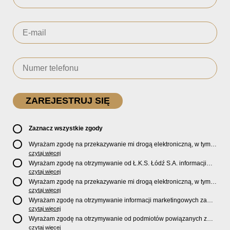
Zaznacz wszystkie zgody
Wyrażam zgodę na przekazywanie mi drogą elektroniczną, w tym
pocztą e-mail, oficjalnego newslettera oraz informacji o zniżkach,
czytaj więcej
promocjach, nowościach, biletach, karnetach, ofercie sklepu U2
Wyrażam zgodę na otrzymywanie od Ł.K.S. Łódź S.A. informacji
Store oraz serwisu bilety.lkslodz.pl i innych produktach oraz
marketingowych dotyczących działalności spółki, ofert, wydarzeń i
czytaj więcej
usługach oferowanych przez Ł.K.S. Łódź S.A.
produktów za pośrednictwem wiadomości SMS oraz połączeń
Wyrażam zgodę na przekazywanie mi drogą elektroniczną, w tym
telefonicznych.
pocztą e-mail, informacji handlowych i marketingowych o
czytaj więcej
produktach, usługach i działalności
Sponsorów i Partnerów
Ł.K.S.
Wyrażam zgodę na otrzymywanie informacji marketingowych za
Łódź S.A.
pośrednictwem wiadomości SMS oraz połączeń telefonicznych
czytaj więcej
od
Sponsorów i Partnerów
Ł.K.S. Łódź S.A.
Wyrażam zgodę na otrzymywanie od podmiotów powiązanych z
Ł.K.S. Łódź S.A., tj. Fundacji ŁKS oraz Sport Catering sp. z
czytaj więcej