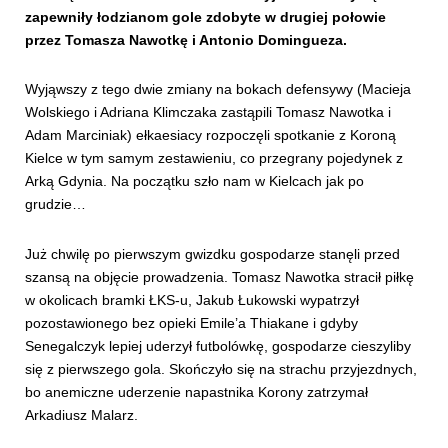
zapewniły łodzianom gole zdobyte w drugiej połowie
przez Tomasza Nawotkę i Antonio Domingueza.
Wyjąwszy z tego dwie zmiany na bokach defensywy (Macieja
Wolskiego i Adriana Klimczaka zastąpili Tomasz Nawotka i
Adam Marciniak) ełkaesiacy rozpoczęli spotkanie z Koroną
Kielce w tym samym zestawieniu, co przegrany pojedynek z
Arką Gdynia. Na początku szło nam w Kielcach jak po
grudzie…
Już chwilę po pierwszym gwizdku gospodarze stanęli przed
szansą na objęcie prowadzenia. Tomasz Nawotka stracił piłkę
w okolicach bramki ŁKS-u, Jakub Łukowski wypatrzył
pozostawionego bez opieki Emile’a Thiakane i gdyby
Senegalczyk lepiej uderzył futbolówkę, gospodarze cieszyliby
się z pierwszego gola. Skończyło się na strachu przyjezdnych,
bo anemiczne uderzenie napastnika Korony zatrzymał
Arkadiusz Malarz.