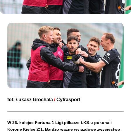
Kibice
SKLEP
KUP BILET
fot.
Łukasz Grochala
/
Cyfrasport
W 26. kolejce Fortuna 1 Ligi piłkarze ŁKS-u pokonali
Koronę Kielce 2:1. Bardzo ważne wyjazdowe zwycięstwo