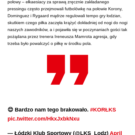
połowy – ełkaesiacy za sprawą zręcznie zakładanego
pressingu często przejmowali futbolówkę na połowie Korony,
Dominguez i Rygaard mądrze regulowali tempo gry łodzian,
skutkiem czego piłka zaczęła krążyć dokładniej od nogi do nogi
naszych zawodników, a i pojawiła się w poczynaniach gości tak
pożądana przez trenera Ireneusza Mamrota agresja, gdy
trzeba było powalczyć o piłkę w środku pola.
😌 Bardzo nam tego brakowało.
#KORŁKS
pic.twitter.com/HkxJxbkNxu
— Łódzki Klub Sportowy (@LKS_Lodz)
April