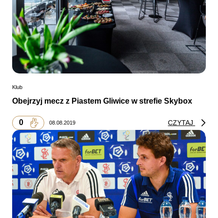
Klub
Obejrzyj mecz z Piastem Gliwice w strefie Skybox
0
CZYTAJ
08.08.2019