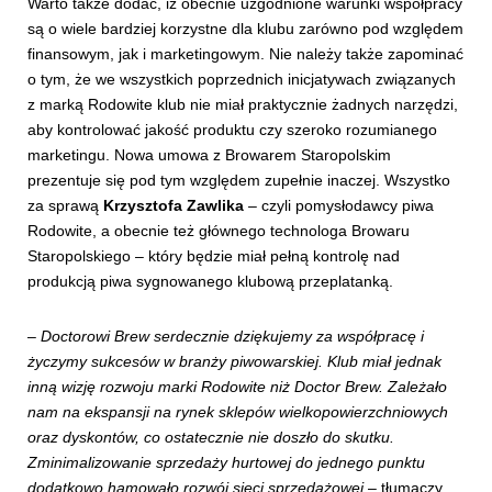
Warto także dodać, iż obecnie uzgodnione warunki współpracy
są o wiele bardziej korzystne dla klubu zarówno pod względem
finansowym, jak i marketingowym. Nie należy także zapominać
o tym, że we wszystkich poprzednich inicjatywach związanych
z marką Rodowite klub nie miał praktycznie żadnych narzędzi,
aby kontrolować jakość produktu czy szeroko rozumianego
marketingu. Nowa umowa z Browarem Staropolskim
prezentuje się pod tym względem zupełnie inaczej. Wszystko
za sprawą
Krzysztofa Zawlika
– czyli pomysłodawcy piwa
Rodowite, a obecnie też głównego technologa Browaru
Staropolskiego – który będzie miał pełną kontrolę nad
produkcją piwa sygnowanego klubową przeplatanką.
–
Doctorowi Brew serdecznie dziękujemy za współpracę i
życzymy sukcesów w branży piwowarskiej. Klub miał jednak
inną wizję rozwoju marki Rodowite niż Doctor Brew. Zależało
nam na ekspansji na rynek sklepów wielkopowierzchniowych
oraz dyskontów, co ostatecznie nie doszło do skutku.
Zminimalizowanie sprzedaży hurtowej do jednego punktu
dodatkowo hamowało rozwój sieci sprzedażowej
– tłumaczy