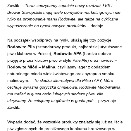
Zawlik. –
Teraz zaczynamy zupełnie nowy rozdział. ŁKS i
Browar Staropolski mają wiele pomysłów marketingowych nie
tylko na promowanie marki Rodowite, ale także na cykliczne
wypuszczanie na rynek nowych produktów
– dodaje.
Na początek współpracy na rynku ukażą się trzy pozycje:
Rodowite Pils
(sztandarowy produkt, najbardziej utytułowane
piwo klubowe w Polsce),
Rodowite APA
(bardzo dobrze
przyjęte przez kibiców piwo w stylu Pale Ale) oraz nowość –
Rodowite Miód – Malina
, czyli jasny lager z dodatkiem
naturalnego miodu wielokwiatowego oraz syropu o smaku
malinowym. –
To słodka alternatywa dla Pilsa i APY, które
cechuje wyraźna goryczka chmielowa. Rodowite Miód-Malina
ma trafiać w gusta osób lubiących słodsze piwa. Nie
ukrywamy, że celujemy tu głównie w gusta pań
– przyznaje
Zawlik.
Wypada dodać, że wszystkie produkty znalazły się już na liście
piw zgłoszonych do prestiżowego konkursu branżowego w