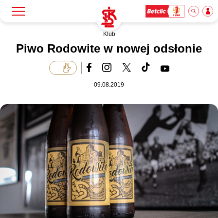
Klub
Szukaj
Klub
Piwo Rodowite w nowej odsłonie
Mecze
09.08.2019
Bilety
Akademia
Biznes
Dla mediów