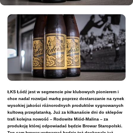
Kibice
SKLEP
KUP BILET
ŁKS Łódź jest w segmencie piw klubowych pionierem i
chce nadal rozwijać markę poprzez dostarczanie na rynek
wysokiej jakości różnorodnych produktów sygnowanych
kultową przeplatanką. Już za kilkanaście dni do sklepów
trafi kolejna nowość – Rodowite Miód-Malina – za
produkcję której odpowiadać będzie Browar Staropolski.
Ten sam browar wytwarzać będzie też doskonale już