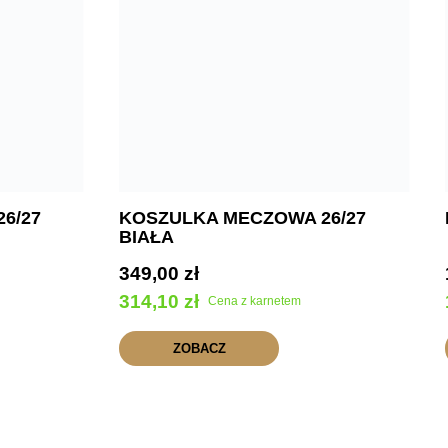
6/27
KOSZULKA MECZOWA 26/27
BIAŁA
349,00
zł
314,10
zł
Cena z karnetem
ZOBACZ