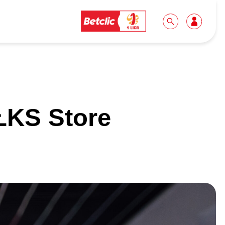
Dla mediów
Kibice
 ŁKS Store
Biuro prasowe
Idę pierwszy raz!
Do pobrania
Wycieczki
Akredytacje
Grupy szkolne
Współpraca
Sektor rodzinny
Wolontariat
Patronite