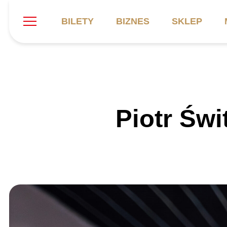
BILETY
BIZNES
SKLEP
Szukaj
Klub
Mecze
B
Piotr Świ
Informacje ogólne
Kadra
C
Symbole klubu
Aktualności
K
Historia
Terminarz
Kalendarz
Tabela
P
Stadion
Galeria
Sprawozdania
Catering