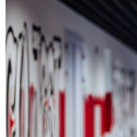
Ochrona dzieci
SKLEP
KU