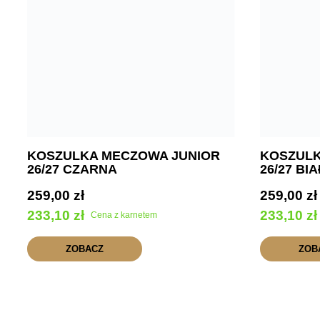
KOSZULKA MECZOWA JUNIOR
KOSZULK
26/27 CZARNA
26/27 BI
259,00
zł
259,00
zł
233,10
zł
233,10
zł
Cena z karnetem
ZOBACZ
ZOB