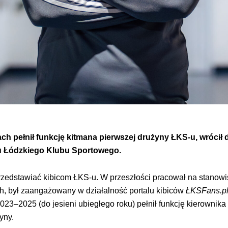
cach pełnił funkcję kitmana pierwszej drużyny ŁKS-u, wróci
pu Łódzkiego Klubu Sportowego.
a przedstawiać kibicom ŁKS-u. W przeszłości pracował na stano
ch, był zaangażowany w działalność portalu kibiców
ŁKSFans.pl
023–2025 (do jesieni ubiegłego roku) pełnił funkcję kierownik
yny.