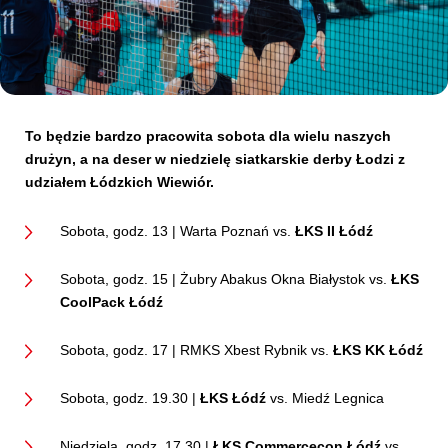
Kibice
To będzie bardzo pracowita sobota dla wielu naszych
drużyn, a na deser w niedzielę siatkarskie derby Łodzi z
udziałem Łódzkich Wiewiór.
Sobota, godz. 13 | Warta Poznań vs.
ŁKS II Łódź
Sobota, godz. 15 |
Żubry Abakus Okna Białystok vs.
ŁKS
SKLEP
KUP BILET
CoolPack Łódź
Sobota, godz. 17 | RMKS Xbest Rybnik vs.
ŁKS KK Łódź
Sobota, godz. 19.30 |
ŁKS Łódź
vs. Miedź Legnica
Niedziela, godz. 17.30 |
ŁKS Commercecon Łódź
vs.