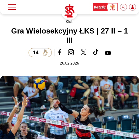
Klub
Szukaj
Klub
Gra Wielosekcyjny ŁKS | 27 II – 1
III
Mecze
14
26.02.2026
Bilety
Akademia
Biznes
Dla mediów