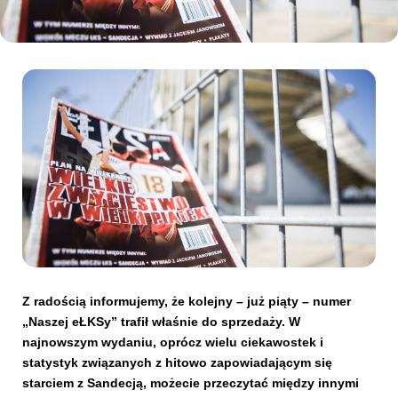
Kibice
SKLEP
KUP BILET
Z radością informujemy, że kolejny – już piąty – numer
„Naszej eŁKSy” trafił właśnie do sprzedaży. W
najnowszym wydaniu, oprócz wielu ciekawostek i
statystyk związanych z hitowo zapowiadającym się
starciem z Sandecją, możecie przeczytać między innymi