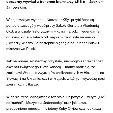
obszerny wywiad z trenerem bramkarzy ŁKS-u – Jackiem
Janowskim.
W najnowszym wydaniu „Naszej eŁKSy” przybliżone są
ponadto szczegóły współpracy Szkoły Gortata z Akademią
ŁKS, a w dziale historycznym – kulisy narodzin legendarnej
drużyny, która w latach 50. najpierw zasłużyła na miano
„Rycerzy Wiosny”, a następnie sięgnęła po Puchar Polski i
mistrzostwo Polski.
Jak na numer świąteczny przystało, nie mogło zabraknąć też
akcentu związanego z Wielkanocą – mamy nadzieję, że
zaciekawi Was opis zwyczajów wielkanocnych w Hiszpanii, na
Słowacji i na Ukrainie, czyli w krajach, z których wywodzą nasi
zagraniczni piłkarze.
W spisie treści odnajdziecie też stałe już pozycje – w tym „ŁKS
od kuchni”, „Muzyczną Jedenastkę” oraz jak zawsze
przepełnione emocjami felietony Kuby Olkiewicza i Łukasza