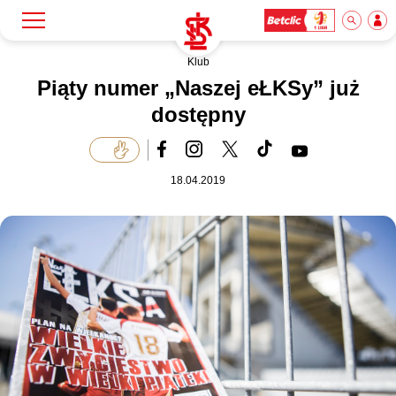
Klub
Szukaj
Klub
Piąty numer „Naszej eŁKSy” już
dostępny
Mecze
18.04.2019
Bilety
Akademia
Biznes
Dla mediów