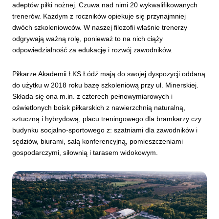
adeptów piłki nożnej. Czuwa nad nimi 20 wykwalifikowanych
trenerów. Każdym z roczników opiekuje się przynajmniej
dwóch szkoleniowców. W naszej filozofii właśnie trenerzy
odgrywają ważną rolę, ponieważ to na nich ciąży
odpowiedzialność za edukację i rozwój zawodników.
Piłkarze Akademii ŁKS Łódź mają do swojej dyspozycji oddaną
do użytku w 2018 roku bazę szkoleniową przy ul. Minerskiej.
Składa się ona m.in. z czterech pełnowymiarowych i
oświetlonych boisk piłkarskich z nawierzchnią naturalną,
sztuczną i hybrydową, placu treningowego dla bramkarzy czy
budynku socjalno-sportowego z: szatniami dla zawodników i
sędziów, biurami, salą konferencyjną, pomieszczeniami
gospodarczymi, siłownią i tarasem widokowym.