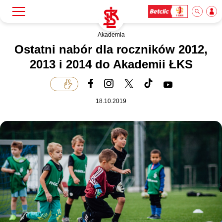
Akademia
Szukaj
Klub
Ostatni nabór dla roczników 2012,
2013 i 2014 do Akademii ŁKS
Mecze
18.10.2019
Bilety
Akademia
Biznes
Dla mediów