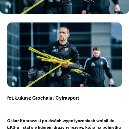
Kibice
SKLEP
KUP BILET
fot.
Łukasz Grochala
/
Cyfrasport
Oskar Koprowski po dwóch wypożyczeniach wrócił do
ŁKS-u i stał się liderem drużyny rezerw, która na półmetku