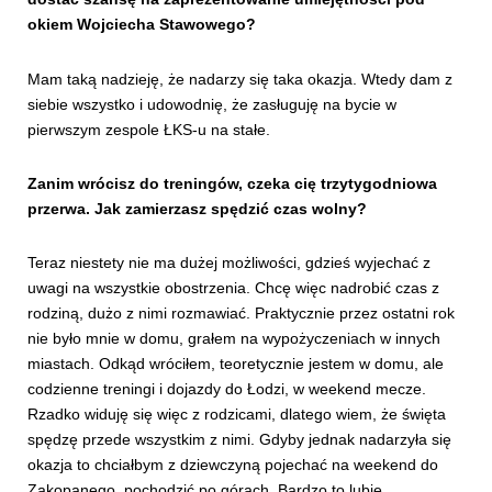
okiem Wojciecha Stawowego?
Mam taką nadzieję, że nadarzy się taka okazja. Wtedy dam z
siebie wszystko i udowodnię, że zasługuję na bycie w
pierwszym zespole ŁKS-u na stałe.
Zanim wrócisz do treningów, czeka cię trzytygodniowa
przerwa. Jak zamierzasz spędzić czas wolny?
Teraz niestety nie ma dużej możliwości, gdzieś wyjechać z
uwagi na wszystkie obostrzenia. Chcę więc nadrobić czas z
rodziną, dużo z nimi rozmawiać. Praktycznie przez ostatni rok
nie było mnie w domu, grałem na wypożyczeniach w innych
miastach. Odkąd wróciłem, teoretycznie jestem w domu, ale
codzienne treningi i dojazdy do Łodzi, w weekend mecze.
Rzadko widuję się więc z rodzicami, dlatego wiem, że święta
spędzę przede wszystkim z nimi. Gdyby jednak nadarzyła się
okazja to chciałbym z dziewczyną pojechać na weekend do
Zakopanego, pochodzić po górach. Bardzo to lubię.