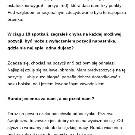
ostatecznie wygrał – przyp. red), która dała nam trzy punkty.
Pod względem emocjonalnym zdecydowanie była to najlepsza
bramka.
W ciągu 18 spotkań, zagrałeś chyba na każdej możliwej
pozycji, być może z wyłączeniem pozycji napastnika,
gdzie się najlepiej odnajdujesz?
Zgadza się, chociaż na pozycji nr 9 też bym się odnalazł.
Najlepiej czuję się na lewej obronie. Mam predyspozycję na tę
pozycję. Lubię dużo biegać, potrafię dobrze dośrodkować z
boku boiska, no i jestem lewonożnym zawodnikiem.
Runda jesienna za nami, a co przed nami?
Teraz na pewno czeka nas chwila odpoczynku. Przerwa
świąteczna to zawsze jest dobry okres na wyciszenie się. Od
stycznia wracamy jednak do ciężkiej pracy. Runda wiosenna
będzie zależała przede wszystkim od okresu