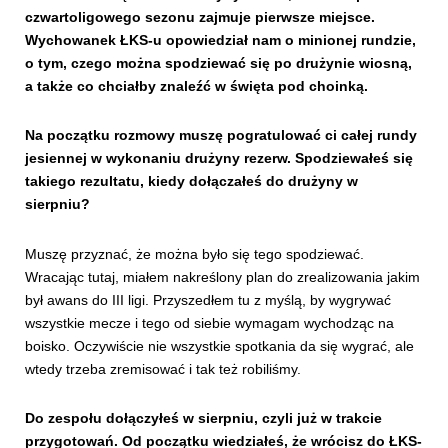
czwartoligowego sezonu zajmuje pierwsze miejsce.
Wychowanek ŁKS-u opowiedział nam o minionej rundzie,
o tym, czego można spodziewać się po drużynie wiosną,
a także co chciałby znaleźć w święta pod choinką.
Na początku rozmowy muszę pogratulować ci całej rundy
jesiennej w wykonaniu drużyny rezerw. Spodziewałeś się
takiego rezultatu, kiedy dołączałeś do drużyny w
sierpniu?
Muszę przyznać, że można było się tego spodziewać.
Wracając tutaj, miałem nakreślony plan do zrealizowania jakim
był awans do III ligi. Przyszedłem tu z myślą, by wygrywać
wszystkie mecze i tego od siebie wymagam wychodząc na
boisko. Oczywiście nie wszystkie spotkania da się wygrać, ale
wtedy trzeba zremisować i tak też robiliśmy.
Do zespołu dołączyłeś w sierpniu, czyli już w trakcie
przygotowań. Od początku wiedziałeś, że wrócisz do ŁKS-