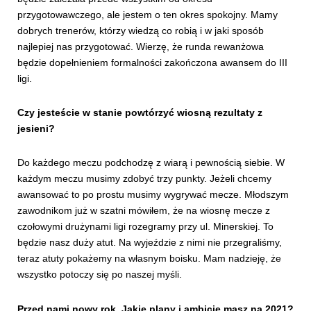
przygotowawczego, ale jestem o ten okres spokojny. Mamy
dobrych trenerów, którzy wiedzą co robią i w jaki sposób
najlepiej nas przygotować. Wierzę, że runda rewanżowa
będzie dopełnieniem formalności zakończona awansem do III
ligi.
Czy jesteście w stanie powtórzyć wiosną rezultaty z
jesieni?
Do każdego meczu podchodzę z wiarą i pewnością siebie. W
każdym meczu musimy zdobyć trzy punkty. Jeżeli chcemy
awansować to po prostu musimy wygrywać mecze. Młodszym
zawodnikom już w szatni mówiłem, że na wiosnę mecze z
czołowymi drużynami ligi rozegramy przy ul. Minerskiej. To
będzie nasz duży atut. Na wyjeździe z nimi nie przegraliśmy,
teraz atuty pokażemy na własnym boisku. Mam nadzieję, że
wszystko potoczy się po naszej myśli.
Przed nami nowy rok. Jakie plany i ambicję masz na 2021?