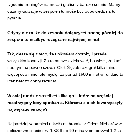
tygodniu treningów na mecz i graliśmy bardzo sennie. Mamy
dużą rywalizację w zespole i tu może być odpowiedź na to
pytanie.
Gdyby nie to, że do zespołu dołączyłeś trochę później do
zespołu to miałbyś rozegrane najwięcej minut.
Tak, cieszę się z tego, że uniknąłem choroby i przede
wszystkim kontuzji. Za to muszę dziękować, bo wiem, że ktoś
nad tym na pewno czuwa. Olek Ślęzak rozegrał kilka minut
więcej ode mnie, ale myślę, że ponad 1600 minut w rundzie to
i tak bardzo dobry rezultat.
W całej rundzie strzeliłeś kilka goli, które najczęściej
rozstrzygały losy spotkania. Któremu z nich towarzyszyły
największe emocje?
Najbardziej w pamięci utkwiła mi bramka z Orłem Nieborów w
doliczonym czasie gry (ŁKS II do 90 minuty przegrywał 1:2, a