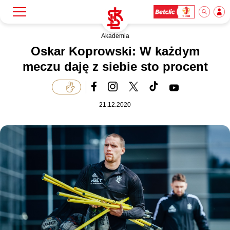
Akademia
Szukaj
Klub
Oskar Koprowski: W każdym
meczu daję z siebie sto procent
Mecze
21.12.2020
Bilety
Akademia
Biznes
Dla mediów