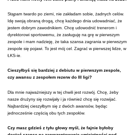
Stąpam twardo po ziemi, nie zakładam sobie, żadnych celów.
Idę swoją obraną drogą, chcę każdego dnia udowadniać, że
jestem dobrym zawodnikiem. Chcę udowodnić trenerom i
dyrektorowi sportowemu, że zasługuję na grę w pierwszym
zespole i mam nadzieję, że taka szansa zagrania w pierwszym
zespole się pojawi. To jest mój cel. Zagrać w pierwszej lidze, w
ŁKS-ie.
Cieszyłbyś się bardziej z debiutu w pierwszym zespole,
czy awansu z zespołem rezerw do III ligi?
Dla mnie najważniejszy w tej chwili jest rozwój. Chcę, żeby
nasze drużyny się rozwijały i ja również chcę się rozwijać.
Najbardziej cieszyłbym się z dwóch awansów, będąc
jednocześnie częścią obu tych zespołów.
Czy masz gdzieś z tyłu głowy myśl, że fajnie byłoby
dostać szansę na zaprezentowanie umiejętności pod