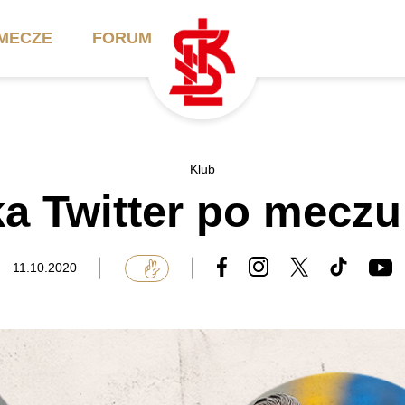
MECZE
FORUM
ilety
Akademia
Biznes
Klub
a Twitter po meczu
ennik
Aktualności
Bilety VIP/Skybox
arnety
Kadra trenerska
Oferta komercyjna
11.10.2020
FAQ
ŁKS II
Ełkaesiacki Klub
Biznesu
unkty sprzedaży
ŁKS III
Przyjaciel ŁKS
Regulaminy
Drużyny Akademii
Urodziny w Skybox
ŁKS Schools