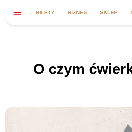
BILETY
BIZNES
SKLEP
Szukaj
Klub
Mecze
B
O czym ćwierk
Informacje ogólne
Kadra
C
Symbole klubu
Aktualności
K
Historia
Terminarz
Kalendarz
Tabela
P
Stadion
Galeria
Sprawozdania
Catering