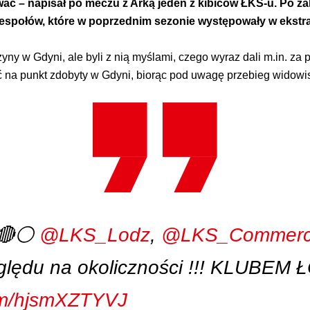
ować – napisał po meczu z Arką jeden z kibiców ŁKS-u. Po 
zespołów, które w poprzednim sezonie występowały w ekstrak
yny w Gdyni, ale byli z nią myślami, czego wyraz dali m.in. za
ć na punkt zdobyty w Gdyni, biorąc pod uwagę przebieg widowi
⚪🔴⚪
@LKS_Lodz
,
@LKS_Commerc
ględu na okoliczności !!! KLUBEM 
com/hjsmXZTYVJ