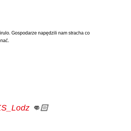
irulo. Gospodarze napędzili nam stracha co
onać.
S_Lodz
👊🏻