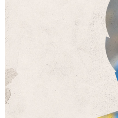
Ochrona dzieci
SKLEP
KU