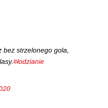
z bez strzelonego gola,
lasy.
#łodzianie
2020