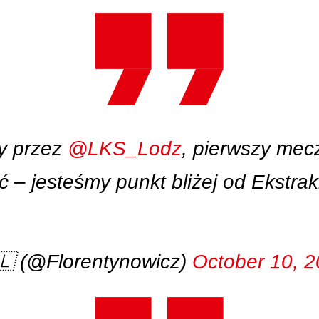
ty przez
@LKS_Lodz
, pierwszy mec
 – jesteśmy punkt bliżej od Ekstrak
🇱 (@Florentynowicz)
October 10, 