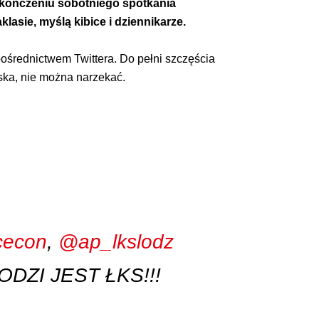
zakończeniu sobotniego spotkania
lasie, myślą kibice i dziennikarze.
 pośrednictwem Twittera. Do pełni szczęścia
ska, nie można narzekać.
econ
,
@ap_lkslodz
ŁODZI JEST ŁKS!!!