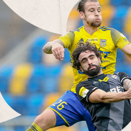
Staże w Akademii ŁKS
Kluby partnerskie
Kontakt
P BILET