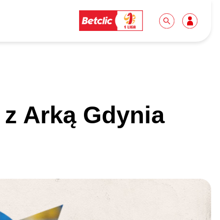
Dla mediów
Kibice
 z Arką Gdynia
Biuro prasowe
Idę pierwszy raz!
Do pobrania
Wycieczki
Akredytacje
Grupy szkolne
Współpraca
Sektor rodzinny
Wolontariat
Patronite