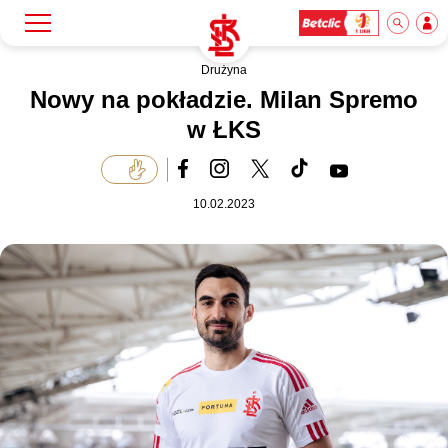
Drużyna
Szukaj
Klub
Nowy na pokładzie. Milan Spremo
w ŁKS
Mecze
10.02.2023
Bilety
Akademia
Biznes
Dla mediów