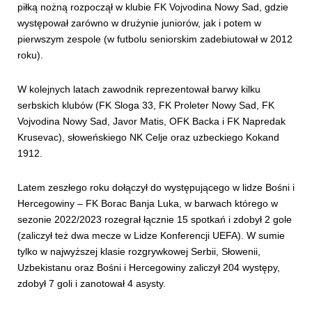
piłką nożną rozpoczął w klubie FK Vojvodina Nowy Sad, gdzie
występował zarówno w drużynie juniorów, jak i potem w
pierwszym zespole (w futbolu seniorskim zadebiutował w 2012
roku).
W kolejnych latach zawodnik reprezentował barwy kilku
serbskich klubów (FK Sloga 33, FK Proleter Nowy Sad, FK
Vojvodina Nowy Sad, Javor Matis, OFK Backa i FK Napredak
Krusevac), słoweńskiego NK Celje oraz uzbeckiego Kokand
1912.
Latem zeszłego roku dołączył do występującego w lidze Bośni i
Hercegowiny – FK Borac Banja Luka, w barwach którego w
sezonie 2022/2023 rozegrał łącznie 15 spotkań i zdobył 2 gole
(zaliczył też dwa mecze w Lidze Konferencji UEFA). W sumie
tylko w najwyższej klasie rozgrywkowej Serbii, Słowenii,
Uzbekistanu oraz Bośni i Hercegowiny zaliczył 204 występy,
zdobył 7 goli i zanotował 4 asysty.