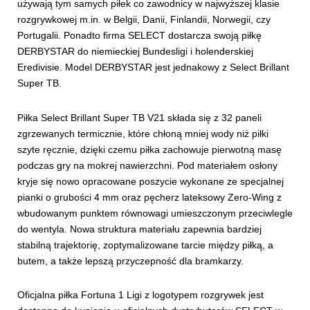
używają tym samych piłek co zawodnicy w najwyższej klasie
rozgrywkowej m.in. w Belgii, Danii, Finlandii, Norwegii, czy
Portugalii. Ponadto firma SELECT dostarcza swoją piłkę
DERBYSTAR do niemieckiej Bundesligi i holenderskiej
Eredivisie. Model DERBYSTAR jest jednakowy z Select Brillant
Super TB.
Piłka Select Brillant Super TB V21 składa się z 32 paneli
zgrzewanych termicznie, które chłoną mniej wody niż piłki
szyte ręcznie, dzięki czemu piłka zachowuje pierwotną masę
podczas gry na mokrej nawierzchni. Pod materiałem osłony
kryje się nowo opracowane poszycie wykonane ze specjalnej
pianki o grubości 4 mm oraz pęcherz lateksowy Zero-Wing z
wbudowanym punktem równowagi umieszczonym przeciwlegle
do wentyla. Nowa struktura materiału zapewnia bardziej
stabilną trajektorię, zoptymalizowane tarcie między piłką, a
butem, a także lepszą przyczepność dla bramkarzy.
Oficjalna piłka Fortuna 1 Ligi z logotypem rozgrywek jest