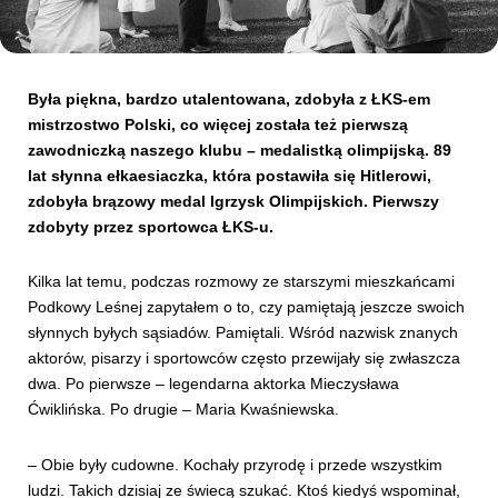
Kibice
Była piękna, bardzo utalentowana, zdobyła z ŁKS-em
mistrzostwo Polski, co więcej została też pierwszą
zawodniczką naszego klubu – medalistką olimpijską. 89
lat słynna ełkaesiaczka, która postawiła się Hitlerowi,
zdobyła brązowy medal Igrzysk Olimpijskich. Pierwszy
zdobyty przez sportowca ŁKS-u.
Kilka lat temu, podczas rozmowy ze starszymi mieszkańcami
Podkowy Leśnej zapytałem o to, czy pamiętają jeszcze swoich
SKLEP
KUP BILET
słynnych byłych sąsiadów. Pamiętali. Wśród nazwisk znanych
aktorów, pisarzy i sportowców często przewijały się zwłaszcza
dwa. Po pierwsze – legendarna aktorka Mieczysława
Ćwiklińska. Po drugie – Maria Kwaśniewska.
– Obie były cudowne. Kochały przyrodę i przede wszystkim
ludzi. Takich dzisiaj ze świecą szukać. Ktoś kiedyś wspominał,