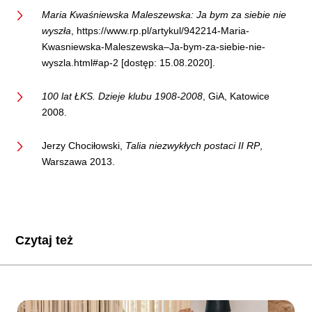
Maria Kwaśniewska Maleszewska: Ja bym za siebie nie
wyszła
, https://www.rp.pl/artykul/942214-Maria-
Kwasniewska-Maleszewska–Ja-bym-za-siebie-nie-
wyszla.html#ap-2 [dostęp: 15.08.2020].
100 lat ŁKS. Dzieje klubu 1908-2008
, GiA, Katowice
2008.
Jerzy Chociłowski,
Talia niezwykłych postaci II RP
,
Warszawa 2013.
Czytaj też