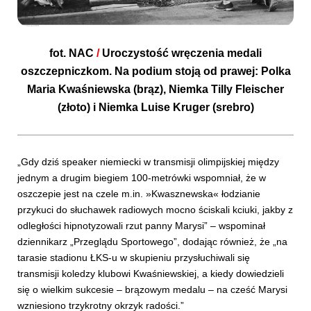
fot.
NAC
/
Uroczystość wręczenia medali
oszczepniczkom. Na podium stoją od prawej: Polka
Maria Kwaśniewska (brąz), Niemka Tilly Fleischer
(złoto) i Niemka Luise Kruger (srebro)
„Gdy dziś speaker niemiecki w transmisji olimpijskiej między
jednym a drugim biegiem 100-metrówki wspomniał, że w
oszczepie jest na czele m.in. »Kwasznewska« łodzianie
przykuci do słuchawek radiowych mocno ściskali kciuki, jakby z
odległości hipnotyzowali rzut panny Marysi” – wspominał
dziennikarz „Przeglądu Sportowego”, dodając również, że „na
tarasie stadionu ŁKS-u w skupieniu przysłuchiwali się
transmisji koledzy klubowi Kwaśniewskiej, a kiedy dowiedzieli
się o wielkim sukcesie – brązowym medalu – na cześć Marysi
wzniesiono trzykrotny okrzyk radości.”