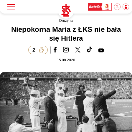
Drużyna
Szukaj
Klub
Niepokorna Maria z ŁKS nie bała
się Hitlera
Mecze
2
15.08.2020
Bilety
Akademia
Biznes
Dla mediów