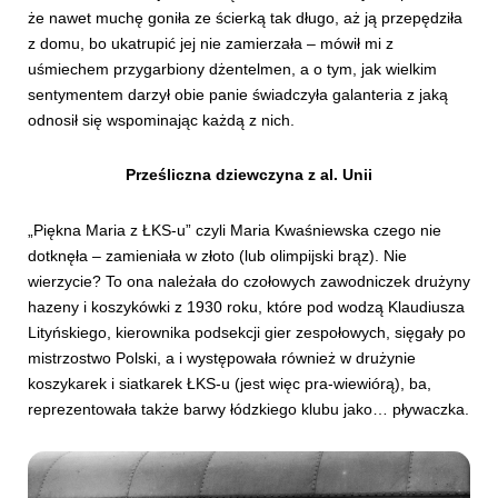
że nawet muchę goniła ze ścierką tak długo, aż ją przepędziła
z domu, bo ukatrupić jej nie zamierzała – mówił mi z
uśmiechem przygarbiony dżentelmen, a o tym, jak wielkim
sentymentem darzył obie panie świadczyła galanteria z jaką
odnosił się wspominając każdą z nich.
Prześliczna dziewczyna z al. Unii
„Piękna Maria z ŁKS-u” czyli Maria Kwaśniewska czego nie
dotknęła – zamieniała w złoto (lub olimpijski brąz). Nie
wierzycie? To ona należała do czołowych zawodniczek drużyny
hazeny i koszykówki z 1930 roku, które pod wodzą Klaudiusza
Lityńskiego, kierownika podsekcji gier zespołowych, sięgały po
mistrzostwo Polski, a i występowała również w drużynie
koszykarek i siatkarek ŁKS-u (jest więc pra-wiewiórą), ba,
reprezentowała także barwy łódzkiego klubu jako… pływaczka.