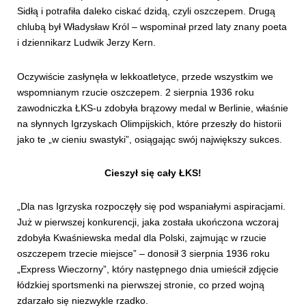
Sidłą i potrafiła daleko ciskać dzidą, czyli oszczepem. Drugą
chlubą był Władysław Król – wspominał przed laty znany poeta
i dziennikarz Ludwik Jerzy Kern.
Oczywiście zasłynęła w lekkoatletyce, przede wszystkim we
wspomnianym rzucie oszczepem. 2 sierpnia 1936 roku
zawodniczka ŁKS-u zdobyła brązowy medal w Berlinie, właśnie
na słynnych Igrzyskach Olimpijskich, które przeszły do historii
jako te „w cieniu swastyki”, osiągając swój największy sukces.
Cieszył się cały ŁKS!
„Dla nas Igrzyska rozpoczęły się pod wspaniałymi aspiracjami.
Już w pierwszej konkurencji, jaka została ukończona wczoraj
zdobyła Kwaśniewska medal dla Polski, zajmując w rzucie
oszczepem trzecie miejsce” – donosił 3 sierpnia 1936 roku
„Express Wieczorny”, który następnego dnia umieścił zdjęcie
łódzkiej sportsmenki na pierwszej stronie, co przed wojną
zdarzało się niezwykle rzadko.