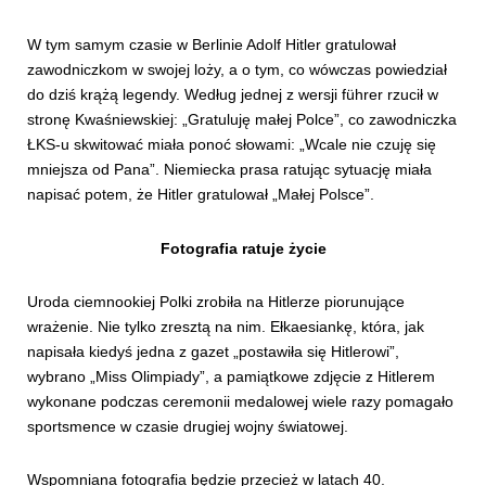
W tym samym czasie w Berlinie Adolf Hitler gratulował
zawodniczkom w swojej loży, a o tym, co wówczas powiedział
do dziś krążą legendy. Według jednej z wersji führer rzucił w
stronę Kwaśniewskiej: „Gratuluję małej Polce”, co zawodniczka
ŁKS-u skwitować miała ponoć słowami: „Wcale nie czuję się
mniejsza od Pana”. Niemiecka prasa ratując sytuację miała
napisać potem, że Hitler gratulował „Małej Polsce”.
Fotografia ratuje życie
Uroda ciemnookiej Polki zrobiła na Hitlerze piorunujące
wrażenie. Nie tylko zresztą na nim. Ełkaesiankę, która, jak
napisała kiedyś jedna z gazet „postawiła się Hitlerowi”,
wybrano „Miss Olimpiady”, a pamiątkowe zdjęcie z Hitlerem
wykonane podczas ceremonii medalowej wiele razy pomagało
sportsmence w czasie drugiej wojny światowej.
Wspomniana fotografia będzie przecież w latach 40.