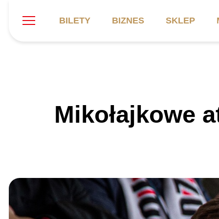
BILETY
BIZNES
SKLEP
Szukaj
Klub
Mecze
B
Mikołajkowe a
Informacje ogólne
Kadra
C
Symbole klubu
Aktualności
K
Historia
Terminarz
Kalendarz
Tabela
P
Stadion
Galeria
Sprawozdania
Catering