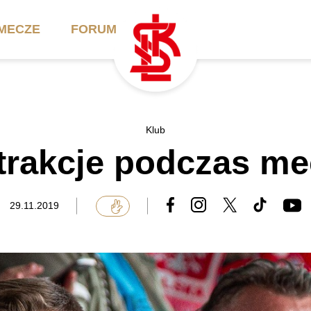
MECZE
FORUM
ilety
Akademia
Biznes
Klub
trakcje podczas me
ennik
Aktualności
Bilety VIP/Skybox
arnety
Kadra trenerska
Oferta komercyjna
29.11.2019
FAQ
ŁKS II
Ełkaesiacki Klub
Biznesu
unkty sprzedaży
ŁKS III
Przyjaciel ŁKS
Regulaminy
Drużyny Akademii
Urodziny w Skybox
ŁKS Schools