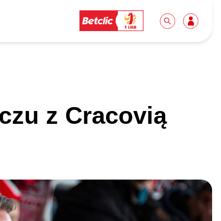
Dla mediów
Kibice
czu z Cracovią
Biuro prasowe
Idę pierwszy raz!
Do pobrania
Wycieczki
Akredytacje
Grupy szkolne
Współpraca
Sektor rodzinny
Wolontariat
Patronite