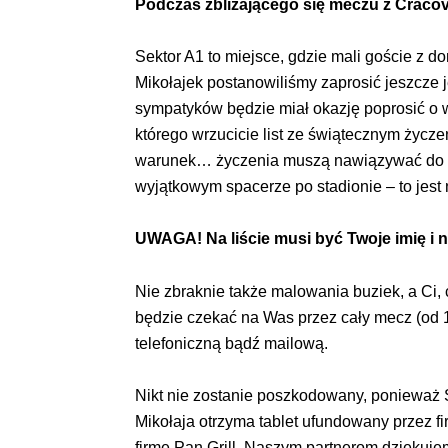
Podczas zbliżającego się meczu z Craco
Sektor A1 to miejsce, gdzie mali goście z d
Mikołajek postanowiliśmy zaprosić jeszcze
sympatyków będzie miał okazję poprosić o 
którego wrzucicie list ze świątecznym życze
warunek… życzenia muszą nawiązywać do nas
wyjątkowym spacerze po stadionie – to jest 
UWAGA! Na liście musi być Twoje imię i 
Nie zbraknie także malowania buziek, a Ci,
będzie czekać na Was przez cały mecz (od 1
telefoniczną bądź mailową.
Nikt nie zostanie poszkodowany, ponieważ
Mikołaja otrzyma tablet ufundowany przez f
firmę Pan Grill. Naszym partnerom dziękuje