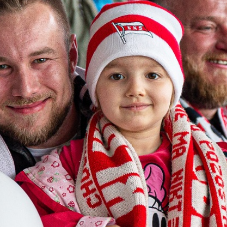
Staże w Akademii ŁKS
Kluby partnerskie
Kontakt
P BILET