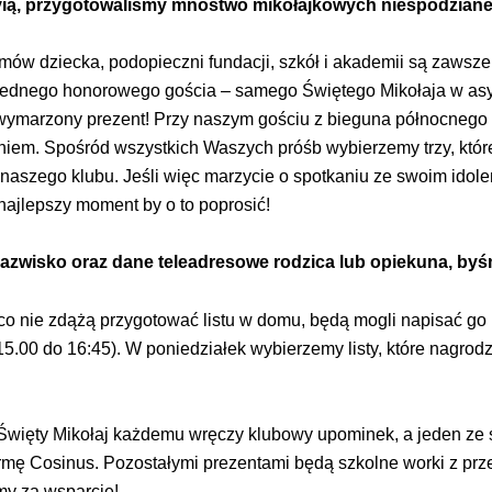
vią, przygotowaliśmy mnóstwo mikołajkowych niespodziane
omów dziecka, podopieczni fundacji, szkół i akademii są zawsze m
 jednego honorowego gościa – samego Świętego Mikołaja w as
wymarzony prezent! Przy naszym gościu z bieguna północnego 
niem. Spośród wszystkich Waszych próśb wybierzemy trzy, które 
zego klubu. Jeśli więc marzycie o spotkaniu ze swoim idolem,
najlepszy moment by o to poprosić!
nazwisko oraz dane teleadresowe rodzica lub opiekuna, byś
 co nie zdążą przygotować listu w domu, będą mogli napisać go 
5.00 do 16:45). W poniedziałek wybierzemy listy, które nagrod
 Święty Mikołaj każdemu wręczy klubowy upominek, a jeden z
irmę Cosinus. Pozostałymi prezentami będą szkolne worki z prze
my za wsparcie!