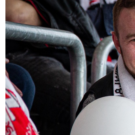
Ochrona dzieci
SKLEP
KU