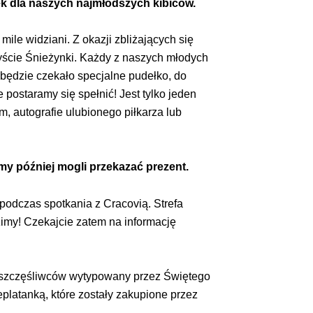
k dla naszych najmłodszych kibiców.
ile widziani. Z okazji zbliżających się
yście Śnieżynki. Każdy z naszych młodych
będzie czekało specjalne pudełko, do
postaramy się spełnić! Jest tylko jeden
 autografie ulubionego piłkarza lub
my później mogli przekazać prezent.
podczas spotkania z Cracovią. Strefa
zimy! Czekajcie zatem na informację
e szczęśliwców wytypowany przez Świętego
platanką, które zostały zakupione przez