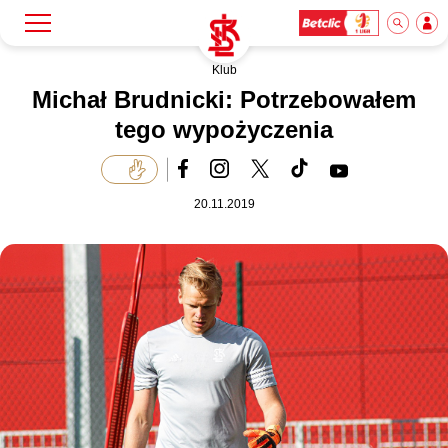
Klub
Szukaj
Klub
Michał Brudnicki: Potrzebowałem
tego wypożyczenia
Mecze
20.11.2019
Bilety
Akademia
Biznes
Dla mediów