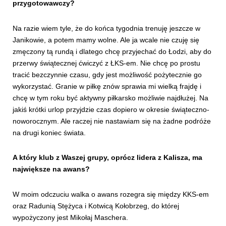
przygotowawczy?
Na razie wiem tyle, że do końca tygodnia trenuję jeszcze w
Janikowie, a potem mamy wolne. Ale ja wcale nie czuję się
zmęczony tą rundą i dlatego chcę przyjechać do Łodzi, aby do
przerwy świątecznej ćwiczyć z ŁKS-em. Nie chcę po prostu
tracić bezczynnie czasu, gdy jest możliwość pożytecznie go
wykorzystać. Granie w piłkę znów sprawia mi wielką frajdę i
chcę w tym roku być aktywny piłkarsko możliwie najdłużej. Na
jakiś krótki urlop przyjdzie czas dopiero w okresie świąteczno-
noworocznym. Ale raczej nie nastawiam się na żadne podróże
na drugi koniec świata.
A który klub z Waszej grupy, oprócz lidera z Kalisza, ma
największe na awans?
W moim odczuciu walka o awans rozegra się między KKS-em
oraz Radunią Stężyca i Kotwicą Kołobrzeg, do której
wypożyczony jest Mikołaj Maschera.