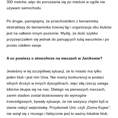
300 metrów, więc do poruszania się po mieście w ogóle nie
używam samochodu.
Po drugie, pamiętajmy, że przechodziłem z beniaminka
ekstraklasy do beniaminka trzeciej ligi i organizacja obu klubów
jest na całkiem innym poziomie. Myślę, że dość szybko
przyzwyczaiłem się jednak do panujących tutaj warunków i po
prostu robiłem swoje.
A co powiesz o atmosferze na meczach w Janikowie?
Jesteśmy w tej szczęśliwej sytuacji, że to miasto ma tylko
jeden klub i jest nim Unia. Nie mamy konkurencji w postaci
silnych drużyn w innych dyscyplinach, więc siłą rzeczy uwaga
kibiców skupia się na nas. Dlatego na pierwszych meczach,
zanim stadion został dostosowany do wymogów
trzecioligowych, bywały sytuacje, że nie wszyscy chętni byli w
stanie nabyć wejściówkę. Przydomek Unii, czyli „Duma Kujaw”,
nie wziął się z niczego i faktycznie jest to ważny lokalnie klub,