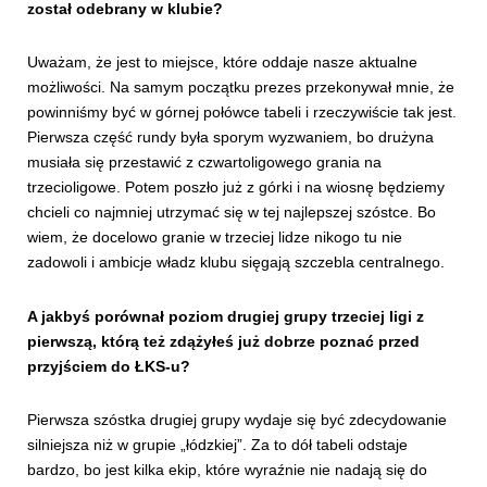
został odebrany w klubie?
Uważam, że jest to miejsce, które oddaje nasze aktualne
możliwości. Na samym początku prezes przekonywał mnie, że
powinniśmy być w górnej połówce tabeli i rzeczywiście tak jest.
Pierwsza część rundy była sporym wyzwaniem, bo drużyna
musiała się przestawić z czwartoligowego grania na
trzecioligowe. Potem poszło już z górki i na wiosnę będziemy
chcieli co najmniej utrzymać się w tej najlepszej szóstce. Bo
wiem, że docelowo granie w trzeciej lidze nikogo tu nie
zadowoli i ambicje władz klubu sięgają szczebla centralnego.
A jakbyś porównał poziom drugiej grupy trzeciej ligi z
pierwszą, którą też zdążyłeś już dobrze poznać przed
przyjściem do ŁKS-u?
Pierwsza szóstka drugiej grupy wydaje się być zdecydowanie
silniejsza niż w grupie „łódzkiej”. Za to dół tabeli odstaje
bardzo, bo jest kilka ekip, które wyraźnie nie nadają się do