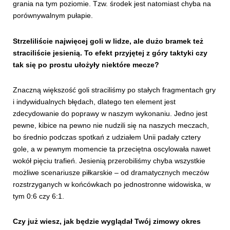
grania na tym poziomie. Tzw. środek jest natomiast chyba na
porównywalnym pułapie.
Strzeliliście najwięcej goli w lidze, ale dużo bramek też
straciliście jesienią. To efekt przyjętej z góry taktyki czy
tak się po prostu ułożyły niektóre mecze?
Znaczną większość goli straciliśmy po stałych fragmentach gry
i indywidualnych błędach, dlatego ten element jest
zdecydowanie do poprawy w naszym wykonaniu. Jedno jest
pewne, kibice na pewno nie nudzili się na naszych meczach,
bo średnio podczas spotkań z udziałem Unii padały cztery
gole, a w pewnym momencie ta przeciętna oscylowała nawet
wokół pięciu trafień. Jesienią przerobiliśmy chyba wszystkie
możliwe scenariusze piłkarskie – od dramatycznych meczów
rozstrzyganych w końcówkach po jednostronne widowiska, w
tym 0:6 czy 6:1.
Czy już wiesz, jak będzie wyglądał Twój zimowy okres