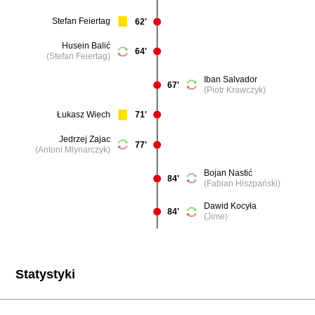
Stefan Feiertag
62'
Husein Balić
64'
(Stefan Feiertag)
Iban Salvador
67'
(Piotr Krawczyk)
Łukasz Wiech
71'
Jedrzej Zajac
77'
(Antoni Mlynarczyk)
Bojan Nastić
84'
(Fabian Hiszpański)
Dawid Kocyła
84'
(Jime)
Statystyki