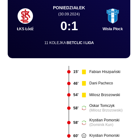
PONIEDZIAŁEK
(30.09.2024)
Kibice
0:1
ŁKS Łódź
Wisła Płock
11 KOLEJKA
BETCLIC I LIGA
Fabian Hiszpański
15'
Dani Pacheco
46'
SKLEP
KUP BILET
Milosz Brzozowski
54'
Oskar Tomczyk
58'
(Milosz Brzozowski)
Krystian Pomorski
58'
(Dominik Kun)
Krystian Pomorski
60'