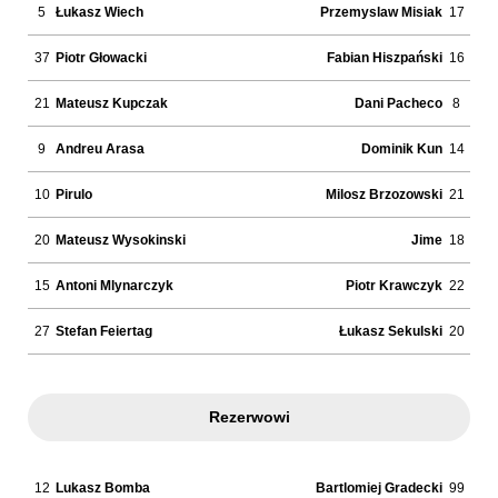
5
Łukasz Wiech
Przemyslaw Misiak
17
37
Piotr Głowacki
Fabian Hiszpański
16
21
Mateusz Kupczak
Dani Pacheco
8
9
Andreu Arasa
Dominik Kun
14
10
Pirulo
Milosz Brzozowski
21
20
Mateusz Wysokinski
Jime
18
15
Antoni Mlynarczyk
Piotr Krawczyk
22
27
Stefan Feiertag
Łukasz Sekulski
20
Rezerwowi
12
Lukasz Bomba
Bartlomiej Gradecki
99