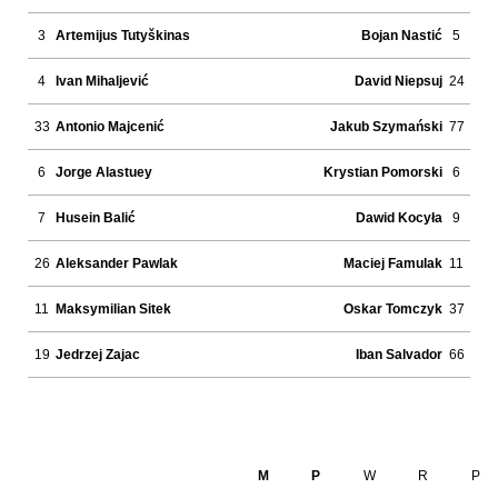
3
Artemijus Tutyškinas
Bojan Nastić
5
4
Ivan Mihaljević
David Niepsuj
24
33
Antonio Majcenić
Jakub Szymański
77
6
Jorge Alastuey
Krystian Pomorski
6
7
Husein Balić
Dawid Kocyła
9
26
Aleksander Pawlak
Maciej Famulak
11
11
Maksymilian Sitek
Oskar Tomczyk
37
19
Jedrzej Zajac
Iban Salvador
66
M
P
W
R
P