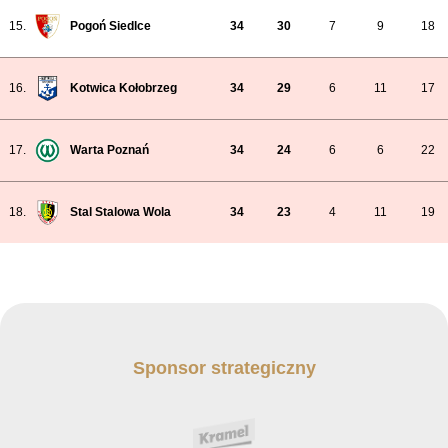
15.
Pogoń Siedlce
34
30
7
9
18
16.
Kotwica Kołobrzeg
34
29
6
11
17
17.
Warta Poznań
34
24
6
6
22
18.
Stal Stalowa Wola
34
23
4
11
19
Sponsor strategiczny