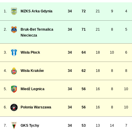
1.
MZKS Arka Gdynia
34
72
21
9
4
2.
Bruk-Bet Termalica
34
71
21
8
5
Nieciecza
3.
Wisła Płock
34
64
18
10
6
4.
Wisła Kraków
34
62
18
8
8
5.
Miedź Legnica
34
56
16
8
10
6.
Polonia Warszawa
34
56
16
8
10
7.
GKS Tychy
34
53
13
14
7