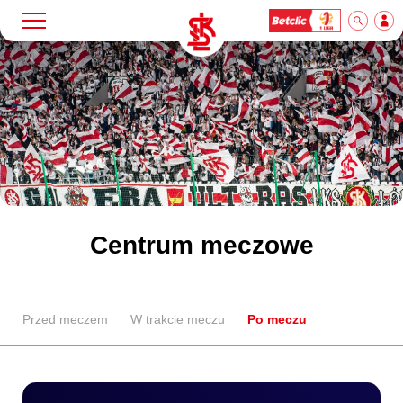
Szukaj
Klub
Mecze
Bilety
Centrum meczowe
Akademia
Przed meczem
W trakcie meczu
Po meczu
Biznes
Dla mediów