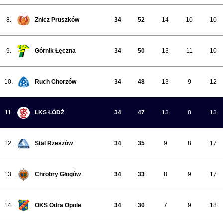
8.
Znicz Pruszków
34
52
14
10
10
9.
Górnik Łęczna
34
50
13
11
10
10.
Ruch Chorzów
34
48
13
9
12
11.
ŁKS ŁÓDŹ
34
47
13
8
13
12.
Stal Rzeszów
34
35
9
8
17
13.
Chrobry Głogów
34
33
8
9
17
14.
OKS Odra Opole
34
30
7
9
18