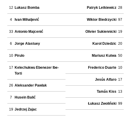
12
Lukasz Bomba
Patryk Letkiewicz
28
4
Ivan Mihaljević
Wiktor Biedrzycki
97
33
Antonio Majcenić
Olivier Sukiennicki
19
6
Jorge Alastuey
Karol Dziedzic
20
10
Pirulo
Mariusz Kutwa
50
17
Kelechukwu Ebenezer Ibe-
Frederico Duarte
10
Torti
Jesús Alfaro
17
26
Aleksander Pawlak
Tamás Kiss
13
7
Husein Balić
Łukasz Zwoliński
99
19
Jedrzej Zajac