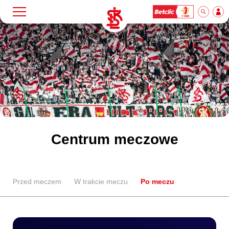
Szukaj
Klub
Mecze
Bilety
Centrum meczowe
Akademia
Przed meczem
W trakcie meczu
Po meczu
Biznes
Dla mediów