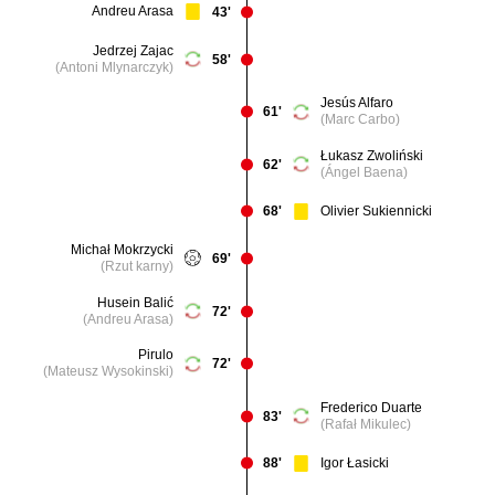
Andreu Arasa
43'
Jedrzej Zajac
58'
(Antoni Mlynarczyk)
Jesús Alfaro
61'
(Marc Carbo)
Łukasz Zwoliński
62'
(Ángel Baena)
Olivier Sukiennicki
68'
Michał Mokrzycki
69'
(Rzut karny)
Husein Balić
72'
(Andreu Arasa)
Pirulo
72'
(Mateusz Wysokinski)
Frederico Duarte
83'
(Rafał Mikulec)
Igor Łasicki
88'