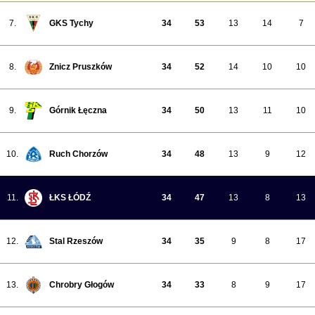
7.
GKS Tychy
34
53
13
14
7
8.
Znicz Pruszków
34
52
14
10
10
9.
Górnik Łęczna
34
50
13
11
10
10.
Ruch Chorzów
34
48
13
9
12
11.
ŁKS ŁÓDŹ
34
47
13
8
13
12.
Stal Rzeszów
34
35
9
8
17
13.
Chrobry Głogów
34
33
8
9
17