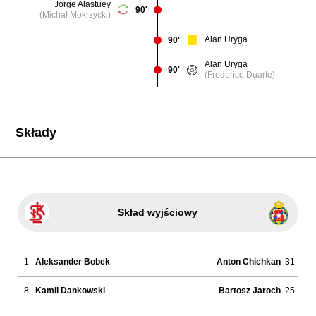
Jorge Alastuey
90'
(Michał Mokrzycki)
Alan Uryga
90'
Alan Uryga
90'
(Frederico Duarte)
Składy
Skład wyjściowy
1
Aleksander Bobek
Anton Chichkan
31
8
Kamil Dankowski
Bartosz Jaroch
25