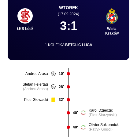
WTOREK
(17.09.2024)
Kibice
3:1
ŁKS Łódź
Wisła
Kraków
1 KOLEJKA
BETCLIC I LIGA
Andreu Arasa
10'
Stefan Feiertag
SKLEP
KUP BILET
28'
(Andreu Arasa)
Piotr Głowacki
32'
Karol Dziedzic
40'
(Piotr Starzyński)
Olivier Sukiennicki
40'
(Patryk Gogol)