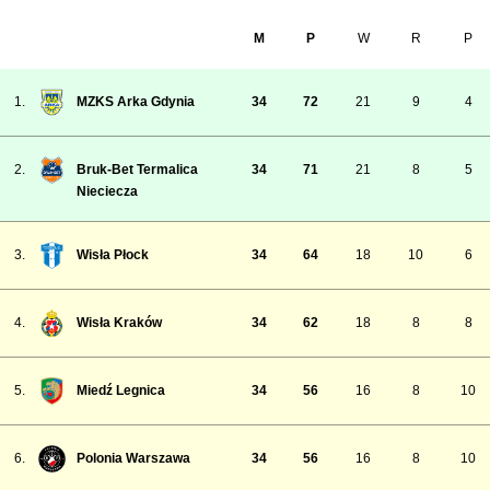
M
P
W
R
P
1.
MZKS Arka Gdynia
34
72
21
9
4
2.
Bruk-Bet Termalica
34
71
21
8
5
Nieciecza
3.
Wisła Płock
34
64
18
10
6
4.
Wisła Kraków
34
62
18
8
8
5.
Miedź Legnica
34
56
16
8
10
6.
Polonia Warszawa
34
56
16
8
10