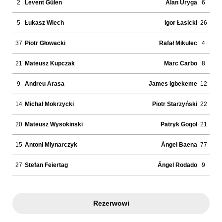
2
Levent Gülen
Alan Uryga
6
5
Łukasz Wiech
Igor Łasicki
26
37
Piotr Głowacki
Rafał Mikulec
4
21
Mateusz Kupczak
Marc Carbo
8
9
Andreu Arasa
James Igbekeme
12
14
Michał Mokrzycki
Piotr Starzyński
22
20
Mateusz Wysokinski
Patryk Gogol
21
15
Antoni Mlynarczyk
Ángel Baena
77
27
Stefan Feiertag
Ángel Rodado
9
Rezerwowi