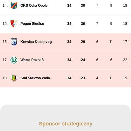
14.
OKS Odra Opole
34
30
7
9
18
15.
Pogoń Siedlce
34
30
7
9
18
16.
Kotwica Kołobrzeg
34
29
6
11
17
17.
Warta Poznań
34
24
6
6
22
18.
Stal Stalowa Wola
34
23
4
11
19
Sponsor strategiczny