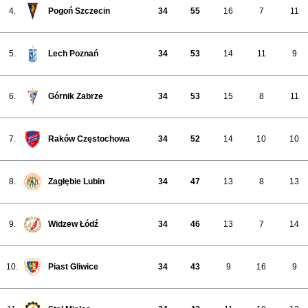
4.
Pogoń Szczecin
34
55
16
7
11
5.
Lech Poznań
34
53
14
11
9
6.
Górnik Zabrze
34
53
15
8
11
7.
Raków Częstochowa
34
52
14
10
10
8.
Zagłębie Lubin
34
47
13
8
13
9.
Widzew Łódź
34
46
13
7
14
10.
Piast Gliwice
34
43
9
16
9