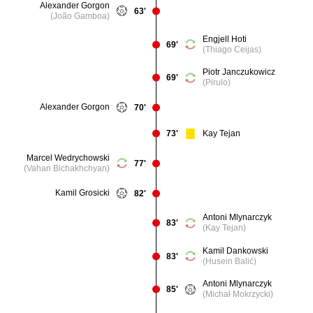
Alexander Gorgon
63'
(João Gamboa)
Engjell Hoti
69'
(Thiago Ceijas)
Piotr Janczukowicz
69'
(Pirulo)
Alexander Gorgon
70'
Kay Tejan
73'
Marcel Wedrychowski
77'
(Vahan Bichakhchyan)
Kamil Grosicki
82'
Antoni Mlynarczyk
83'
(Kay Tejan)
Kamil Dankowski
83'
(Husein Balić)
Antoni Mlynarczyk
85'
(Michał Mokrzycki)