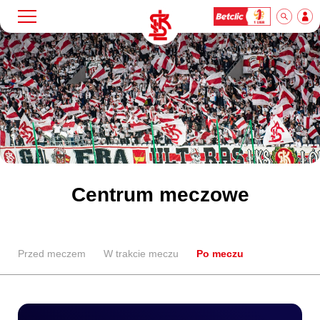
Szukaj
Klub
Mecze
Bilety
Centrum meczowe
Akademia
Przed meczem
W trakcie meczu
Po meczu
Biznes
Dla mediów