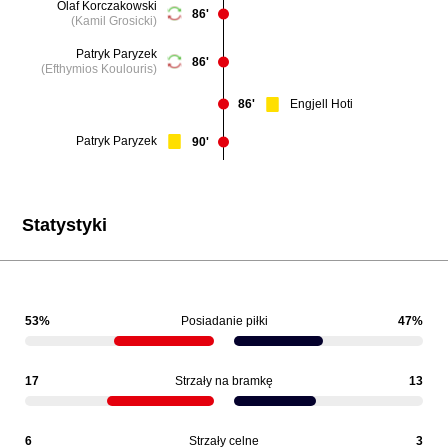
Olaf Korczakowski
86'
(Kamil Grosicki)
Patryk Paryzek
86'
(Efthymios Koulouris)
Engjell Hoti
86'
Patryk Paryzek
90'
Statystyki
53%
Posiadanie piłki
47%
17
Strzały na bramkę
13
6
Strzały celne
3