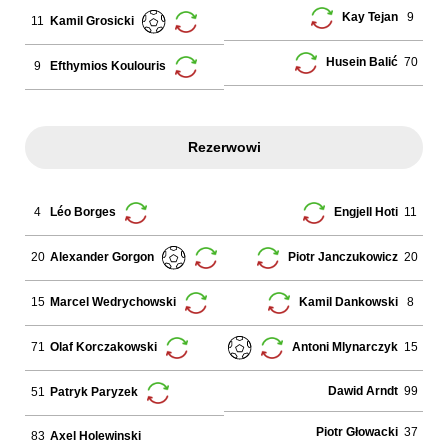
9
Kay Tejan
11
Kamil Grosicki
70
Husein Balić
9
Efthymios Koulouris
Rezerwowi
4
11
Léo Borges
Engjell Hoti
20
20
Alexander Gorgon
Piotr Janczukowicz
15
8
Marcel Wedrychowski
Kamil Dankowski
71
15
Olaf Korczakowski
Antoni Mlynarczyk
Dawid Arndt
99
51
Patryk Paryzek
Piotr Głowacki
37
83
Axel Holewinski