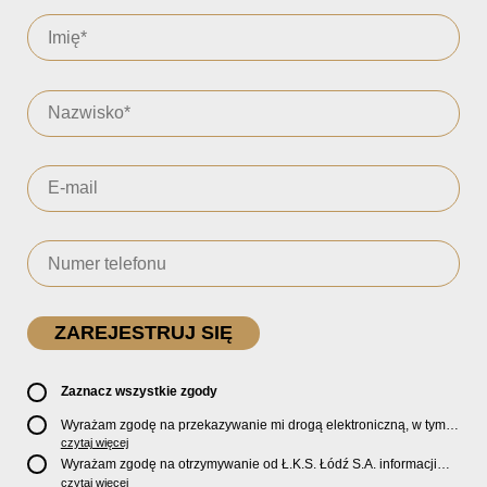
Zaznacz wszystkie zgody
Wyrażam zgodę na przekazywanie mi drogą elektroniczną, w tym
pocztą e-mail, oficjalnego newslettera oraz informacji o zniżkach,
czytaj więcej
promocjach, nowościach, biletach, karnetach, ofercie sklepu U2
Wyrażam zgodę na otrzymywanie od Ł.K.S. Łódź S.A. informacji
Store oraz serwisu bilety.lkslodz.pl i innych produktach oraz
marketingowych dotyczących działalności spółki, ofert, wydarzeń i
czytaj więcej