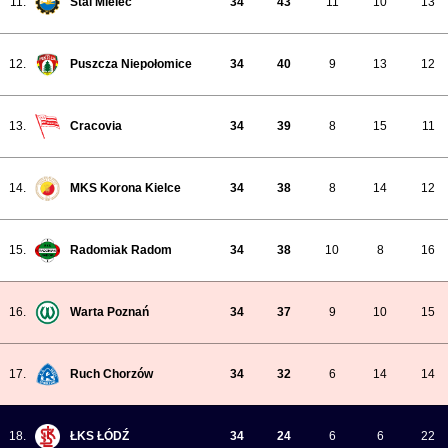
11.
Stal Mielec
34
43
11
10
13
12.
Puszcza Niepołomice
34
40
9
13
12
13.
Cracovia
34
39
8
15
11
14.
MKS Korona Kielce
34
38
8
14
12
15.
Radomiak Radom
34
38
10
8
16
16.
Warta Poznań
34
37
9
10
15
17.
Ruch Chorzów
34
32
6
14
14
18.
ŁKS ŁÓDŹ
34
24
6
6
22