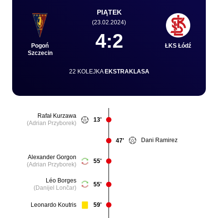
PIĄTEK
(23.02.2024)
Kibice
4:2
Pogoń
ŁKS Łódź
Szczecin
22 KOLEJKA
EKSTRAKLASA
Rafał Kurzawa
13'
(Adrian Przyborek)
SKLEP
KUP BILET
Dani Ramirez
47'
Alexander Gorgon
55'
(Adrian Przyborek)
Léo Borges
55'
(Danijel Lončar)
Leonardo Koutris
59'