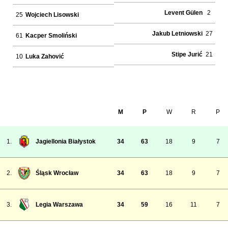
Levent Gülen
2
25
Wojciech Lisowski
Jakub Letniowski
27
61
Kacper Smoliński
Stipe Jurić
21
10
Luka Zahović
M
P
W
R
P
1.
Jagiellonia Białystok
34
63
18
9
7
2.
Śląsk Wrocław
34
63
18
9
7
3.
Legia Warszawa
34
59
16
11
7