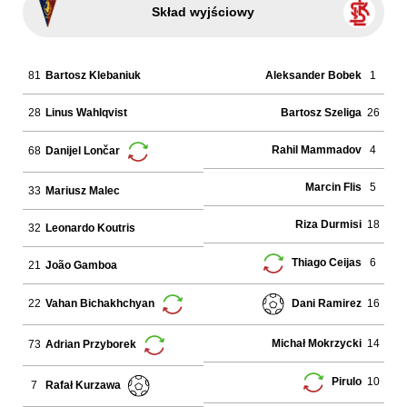
Skład wyjściowy
81
Bartosz Klebaniuk
Aleksander Bobek
1
28
Linus Wahlqvist
Bartosz Szeliga
26
Rahil Mammadov
4
68
Danijel Lončar
Marcin Flis
5
33
Mariusz Malec
Riza Durmisi
18
32
Leonardo Koutris
6
Thiago Ceijas
21
João Gamboa
22
16
Vahan Bichakhchyan
Dani Ramirez
Michał Mokrzycki
14
73
Adrian Przyborek
10
Pirulo
7
Rafał Kurzawa