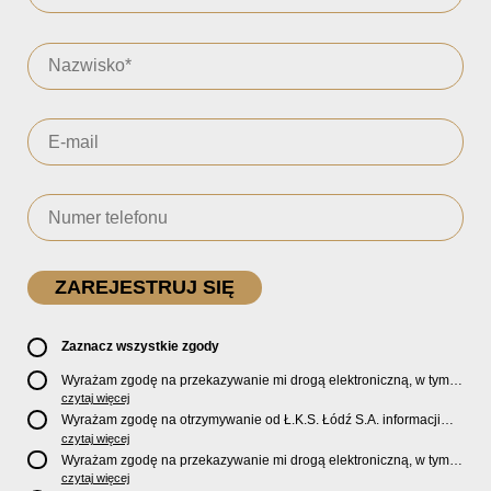
Zaznacz wszystkie zgody
Wyrażam zgodę na przekazywanie mi drogą elektroniczną, w tym
pocztą e-mail, oficjalnego newslettera oraz informacji o zniżkach,
czytaj więcej
promocjach, nowościach, biletach, karnetach, ofercie sklepu U2
Wyrażam zgodę na otrzymywanie od Ł.K.S. Łódź S.A. informacji
Store oraz serwisu bilety.lkslodz.pl i innych produktach oraz
marketingowych dotyczących działalności spółki, ofert, wydarzeń i
czytaj więcej
usługach oferowanych przez Ł.K.S. Łódź S.A.
produktów za pośrednictwem wiadomości SMS oraz połączeń
Wyrażam zgodę na przekazywanie mi drogą elektroniczną, w tym
telefonicznych.
pocztą e-mail, informacji handlowych i marketingowych o
czytaj więcej