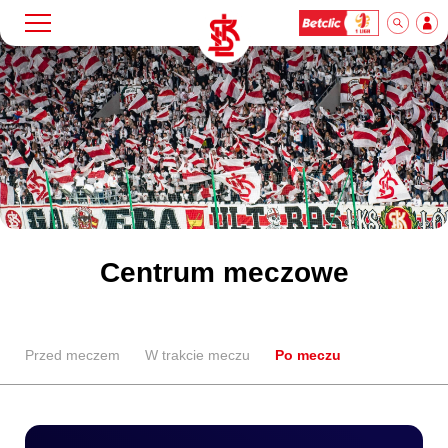
Szukaj
Klub
Mecze
Bilety
Centrum meczowe
Akademia
Przed meczem
W trakcie meczu
Po meczu
Biznes
Dla mediów