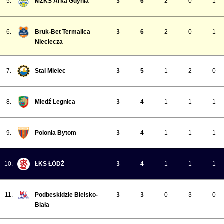
5.
MZKS Arka Gdynia
3
6
2
0
1
6.
Bruk-Bet Termalica
3
6
2
0
1
Nieciecza
7.
Stal Mielec
3
5
1
2
0
8.
Miedź Legnica
3
4
1
1
1
9.
Polonia Bytom
3
4
1
1
1
10.
ŁKS ŁÓDŹ
3
4
1
1
1
11.
Podbeskidzie Bielsko-
3
3
0
3
0
Biała