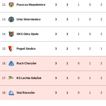
12.
Puszcza Niepołomice
3
3
1
0
2
13.
Unia Skierniewice
3
3
1
0
2
14.
OKS Odra Opole
3
3
1
0
2
15.
Pogoń Siedlce
3
2
0
2
1
16.
Ruch Chorzów
3
1
0
1
2
17.
KS Lechia Gdańsk
3
1
0
1
2
18.
Stal Rzeszów
3
1
0
1
2