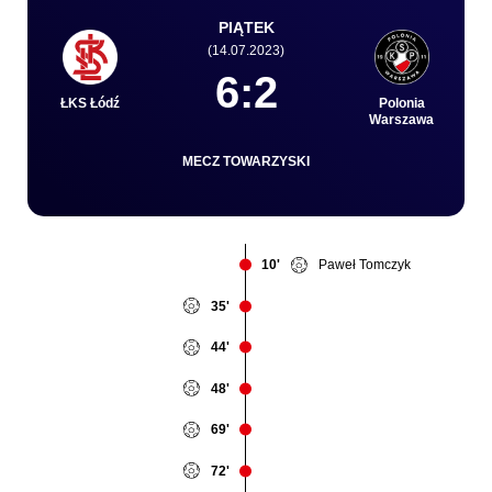
PIĄTEK
(14.07.2023)
Kibice
6:2
ŁKS Łódź
Polonia
Warszawa
MECZ TOWARZYSKI
Paweł Tomczyk
10'
35'
SKLEP
KUP BILET
44'
48'
69'
72'