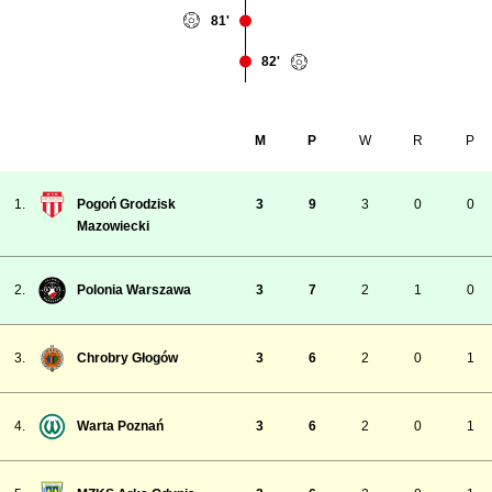
81'
82'
M
P
W
R
P
1.
Pogoń Grodzisk
3
9
3
0
0
Mazowiecki
2.
Polonia Warszawa
3
7
2
1
0
3.
Chrobry Głogów
3
6
2
0
1
4.
Warta Poznań
3
6
2
0
1