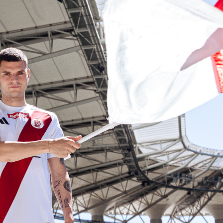
Staże w Akademii ŁKS
Kluby partnerskie
Kontakt
P BILET