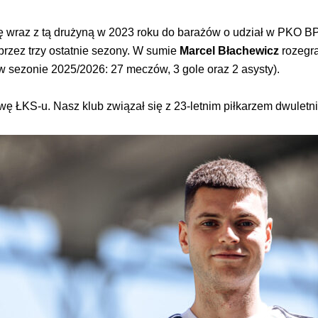
ę wraz z tą drużyną w 2023 roku do barażów o udział w PKO BP 
rzez trzy ostatnie sezony. W sumie
Marcel Błachewicz
rozegra
 (w sezonie 2025/2026: 27 meczów, 3 gole oraz 2 asysty).
 ŁKS-u. Nasz klub związał się z 23-letnim piłkarzem dwulet