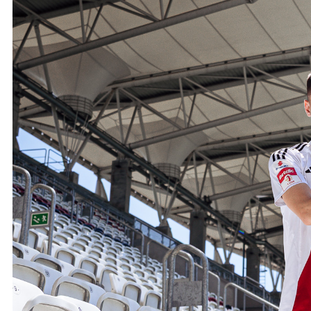
Ochrona dzieci
SKLEP
KU