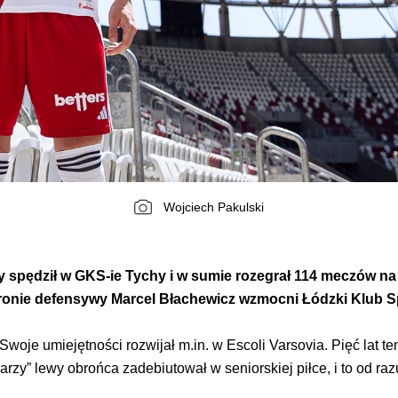
Wojciech Pakulski
ony spędził w GKS-ie Tychy i w sumie rozegrał 114 meczów
ronie defensywy Marcel Błachewicz wzmocni Łódzki Klub 
oje umiejętności rozwijał m.in. w Escoli Varsovia. Pięć lat tem
arzy” lewy obrońca zadebiutował w seniorskiej piłce, i to od r