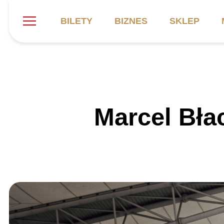
BILETY
BIZNES
SKLEP
Szukaj
Klub
Mecze
B
Marcel Bł
Informacje ogólne
Kadra
C
Symbole klubu
Aktualności
K
Historia
Terminarz
Kalendarz
Tabela
P
Stadion
Galeria
Sprawozdania
Catering