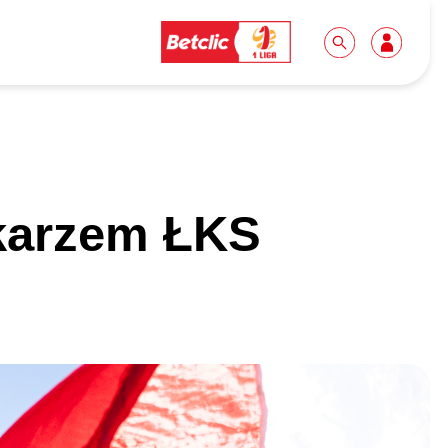
Dla mediów
Kibice
karzem ŁKS
Biuro prasowe
Idę pierwszy raz!
Do pobrania
Wycieczki
Akredytacje
Grupy szkolne
Współpraca
Sektor rodzinny
Wolontariat
Patronite