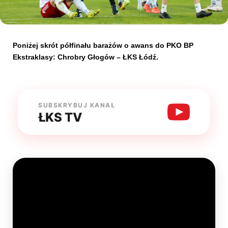
Kibice
Poniżej skrót półfinału barażów o awans do PKO BP
Ekstraklasy: Chrobry Głogów – ŁKS Łódź.
SUBSKRYBUJ KANAŁ
ŁKS TV
SKLEP
KUP BILET