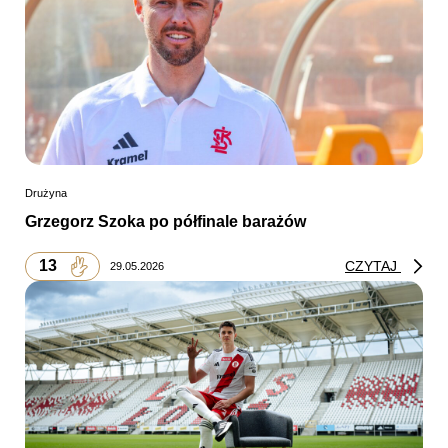
Drużyna
Grzegorz Szoka po półfinale barażów
13
CZYTAJ
29.05.2026