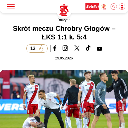
Drużyna
Szukaj
Klub
Skrót meczu Chrobry Głogów –
ŁKS 1:1 k. 5:4
Mecze
12
29.05.2026
Bilety
Akademia
Biznes
Dla mediów