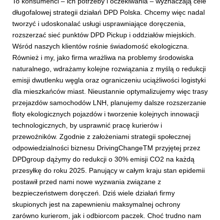
To konsumenci – ich potrzeby i oczekiwania – wyznaczają cele
długofalowej strategii działań DPD Polska. Chcemy więc nadal
tworzyć i udoskonalać usługi usprawniające doręczenia,
rozszerzać sieć punktów DPD Pickup i oddziałów miejskich.
Wśród naszych klientów rośnie świadomość ekologiczna.
Również i my, jako firma wrażliwa na problemy środowiska
naturalnego, wdrażamy kolejne rozwiązania z myślą o redukcji
emisji dwutlenku węgla oraz ograniczeniu uciążliwości logistyki
dla mieszkańców miast. Nieustannie optymalizujemy więc trasy
przejazdów samochodów LNH, planujemy dalsze rozszerzanie
floty ekologicznych pojazdów i tworzenie kolejnych innowacji
technologicznych, by usprawnić pracę kurierów i
przewoźników. Zgodnie z założeniami strategii społecznej
odpowiedzialności biznesu DrivingChangeTM przyjętej przez
DPDgroup dążymy do redukcji o 30% emisji CO2 na każdą
przesyłkę do roku 2025. Panujący w całym kraju stan epidemii
postawił przed nami nowe wyzwania związane z
bezpieczeństwem doręczeń. Dziś wiele działań firmy
skupionych jest na zapewnieniu maksymalnej ochrony
zarówno kurierom, jak i odbiorcom paczek. Choć trudno nam