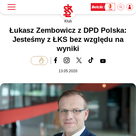
Klub
Szukaj
Klub
Łukasz Zembowicz z DPD Polska:
Jesteśmy z ŁKS bez względu na
wyniki
Mecze
Bilety
13.05.2020
Akademia
Biznes
Dla mediów