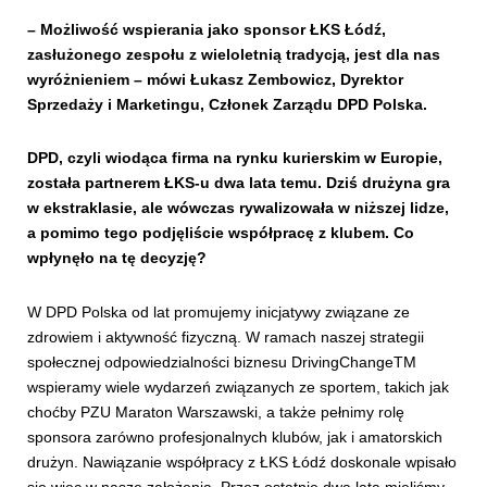
– Możliwość wspierania jako sponsor ŁKS Łódź,
zasłużonego zespołu z wieloletnią tradycją, jest dla nas
wyróżnieniem – mówi Łukasz Zembowicz, Dyrektor
Sprzedaży i Marketingu, Członek Zarządu DPD Polska.
DPD, czyli wiodąca firma na rynku kurierskim w Europie,
została partnerem ŁKS-u dwa lata temu. Dziś drużyna gra
w ekstraklasie, ale wówczas rywalizowała w niższej lidze,
a pomimo tego podjęliście współpracę z klubem. Co
wpłynęło na tę decyzję?
W DPD Polska od lat promujemy inicjatywy związane ze
zdrowiem i aktywność fizyczną. W ramach naszej strategii
społecznej odpowiedzialności biznesu DrivingChangeTM
wspieramy wiele wydarzeń związanych ze sportem, takich jak
choćby PZU Maraton Warszawski, a także pełnimy rolę
sponsora zarówno profesjonalnych klubów, jak i amatorskich
drużyn. Nawiązanie współpracy z ŁKS Łódź doskonale wpisało
się więc w nasze założenia. Przez ostatnie dwa lata mieliśmy