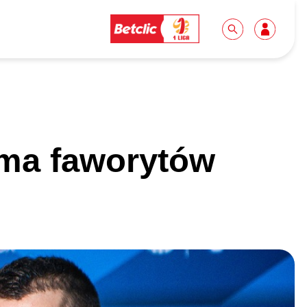
Dla mediów
Kibice
e ma faworytów
Biuro prasowe
Idę pierwszy raz!
Do pobrania
Wycieczki
Akredytacje
Grupy szkolne
Współpraca
Sektor rodzinny
Wolontariat
Patronite