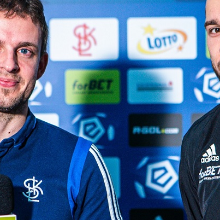
Staże w Akademii ŁKS
Kluby partnerskie
Kontakt
P BILET