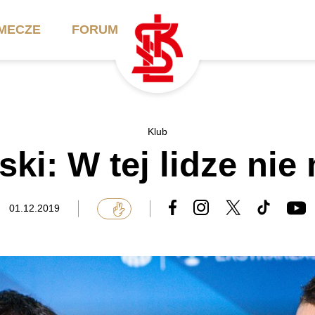
MECZE
FORUM
ilety
Akademia
Biznes
Klub
ki: W tej lidze ni
ennik
Aktualności
Bilety VIP/Skybox
arnety
Kadra trenerska
Oferta komercyjna
01.12.2019
FAQ
ŁKS II
Ełkaesiacki Klub
Biznesu
unkty sprzedaży
ŁKS III
Przyjaciel ŁKS
Regulaminy
Drużyny Akademii
Urodziny w Skybox
ŁKS Schools