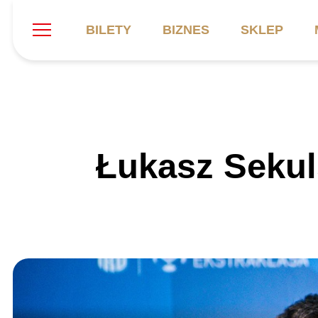
BILETY
BIZNES
SKLEP
Szukaj
Klub
Mecze
B
Łukasz Sekuls
Informacje ogólne
Kadra
C
Symbole klubu
Aktualności
K
Historia
Terminarz
Kalendarz
Tabela
P
Stadion
Galeria
Sprawozdania
Catering