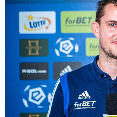
Ochrona dzieci
SKLEP
KU