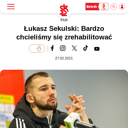
Klub
Szukaj
Klub
Łukasz Sekulski: Bardzo
chcieliśmy się zrehabilitować
Mecze
27.02.2021
Bilety
Akademia
Biznes
Dla mediów