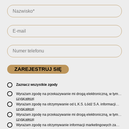
Zaznacz wszystkie zgody
Wyrażam zgodę na przekazywanie mi drogą elektroniczną, w tym
pocztą e-mail, oficjalnego newslettera oraz informacji o zniżkach,
czytaj więcej
promocjach, nowościach, biletach, karnetach, ofercie sklepu U2
Wyrażam zgodę na otrzymywanie od Ł.K.S. Łódź S.A. informacji
Store oraz serwisu bilety.lkslodz.pl i innych produktach oraz
marketingowych dotyczących działalności spółki, ofert, wydarzeń i
czytaj więcej
usługach oferowanych przez Ł.K.S. Łódź S.A.
produktów za pośrednictwem wiadomości SMS oraz połączeń
Wyrażam zgodę na przekazywanie mi drogą elektroniczną, w tym
telefonicznych.
pocztą e-mail, informacji handlowych i marketingowych o
czytaj więcej
produktach, usługach i działalności
Sponsorów i Partnerów
Ł.K.S.
Wyrażam zgodę na otrzymywanie informacji marketingowych za