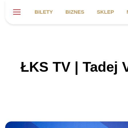
BILETY
BIZNES
SKLEP
Szukaj
Klub
Mecze
B
ŁKS TV | Tadej 
Informacje ogólne
Kadra
C
Symbole klubu
Aktualności
K
Historia
Terminarz
Kalendarz
Tabela
P
Stadion
Galeria
Sprawozdania
Catering