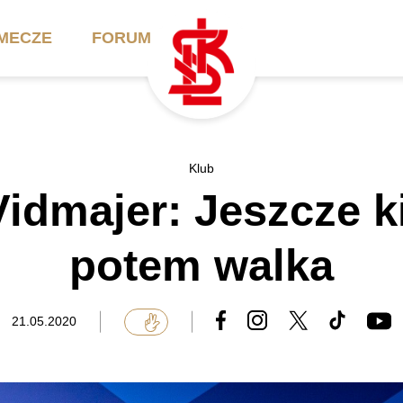
MECZE
FORUM
ilety
Akademia
Biznes
Klub
Vidmajer: Jeszcze ki
ennik
Aktualności
Bilety VIP/Skybox
arnety
Kadra trenerska
Oferta komercyjna
potem walka
FAQ
ŁKS II
Ełkaesiacki Klub
Biznesu
unkty sprzedaży
ŁKS III
21.05.2020
Przyjaciel ŁKS
Regulaminy
Drużyny Akademii
Urodziny w Skybox
ŁKS Schools