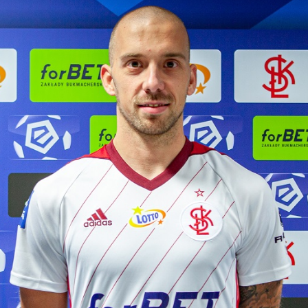
Staże w Akademii ŁKS
Kluby partnerskie
Kontakt
P BILET