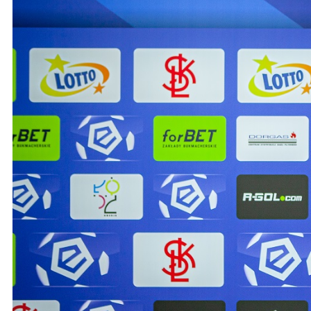
Ochrona dzieci
SKLEP
KU