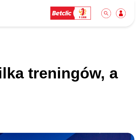
Dla mediów
Kibice
lka treningów, a
Biuro prasowe
Idę pierwszy raz!
Do pobrania
Wycieczki
Akredytacje
Grupy szkolne
Współpraca
Sektor rodzinny
Wolontariat
Patronite