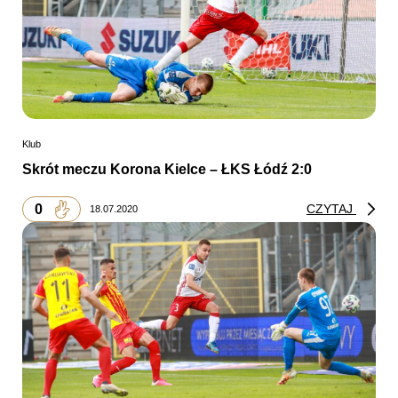
Klub
Skrót meczu Korona Kielce – ŁKS Łódź 2:0
0
CZYTAJ
18.07.2020