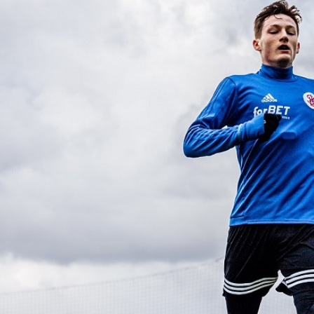
Staże w Akademii ŁKS
Kluby partnerskie
Kontakt
P BILET