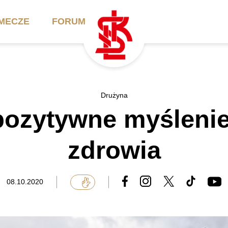
MECZE
FORUM
ilety
Akademia
Biznes
Drużyna
 pozytywne myślenie
ennik
Aktualności
Bilety VIP/Skybox
arnety
Kadra trenerska
Oferta komercyjna
zdrowia
FAQ
ŁKS II
Ełkaesiacki Klub
Biznesu
unkty sprzedaży
ŁKS III
08.10.2020
Przyjaciel ŁKS
Regulaminy
Drużyny Akademii
Urodziny w Skybox
ŁKS Schools