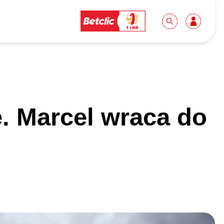
Dla mediów
Kibice
. Marcel wraca do
Biuro prasowe
Idę pierwszy raz!
Do pobrania
Wycieczki
Akredytacje
Grupy szkolne
Współpraca
Sektor rodzinny
Wolontariat
Patronite