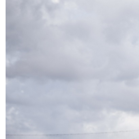
Ochrona dzieci
SKLEP
KU