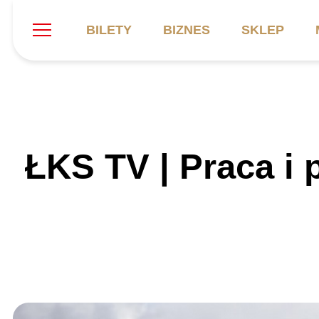
BILETY
BIZNES
SKLEP
Szukaj
Klub
Mecze
B
ŁKS TV | Praca i
Informacje ogólne
Kadra
C
Symbole klubu
Aktualności
K
Historia
Terminarz
Kalendarz
Tabela
P
Stadion
Galeria
Sprawozdania
Catering